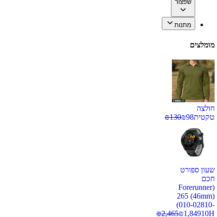
שפצור
מתנות
מומלצים
חולצה
טקטית
98
₪
130
₪
שעון ספורט
חכם
(Forerunner
265 (46mm)
(010-02810-
₪
2,465
₪
1,849
10H