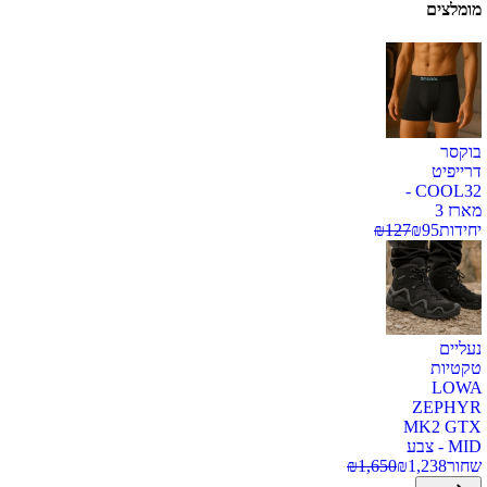
מומלצים
בוקסר
דרייפיט
COOL32 -
מארז 3
יחידות
95
₪
127
₪
נעליים
טקטיות
LOWA
ZEPHYR
MK2 GTX
MID - צבע
שחור
1,238
₪
1,650
₪