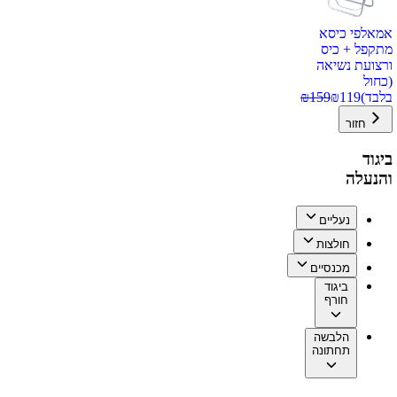
אמאלפי כיסא
מתקפל + כיס
ורצועת נשיאה
(כחול
בלבד)
119
₪
159
₪
חזור
ביגוד
והנעלה
נעליים
חולצות
מכנסיים
ביגוד
חורף
הלבשה
תחתונה