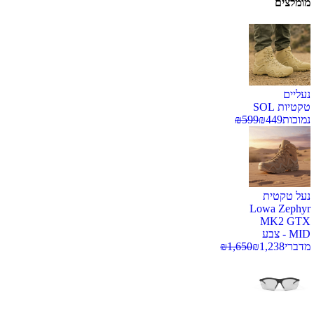
מומלצים
נעליים
טקטיות SOL
נמוכות
449
₪
599
₪
נעל טקטית
Lowa Zephyr
MK2 GTX
MID - צבע
מדברי
1,238
₪
1,650
₪