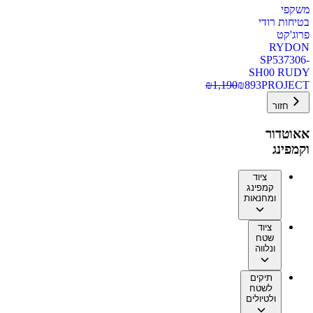
משקפי
בטיחות רודי
פרוג'קט
RYDON
SP537306-
SH00 RUDY
₪
1,190
₪
893
PROJECT
חזור
אאוטדור
וקמפינג
ציוד
קמפינג
ומחנאות
ציוד
שטח
ונלווה
תיקים
לשטח
ולטיולים