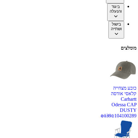
ביגוד
והנעלה
בישול
ושתייה
מומלצים
כובע מצחייה
קלאסי אודסה
Carhartt
Odessa CAP
DUSTY
₪
139
₪
104
100289