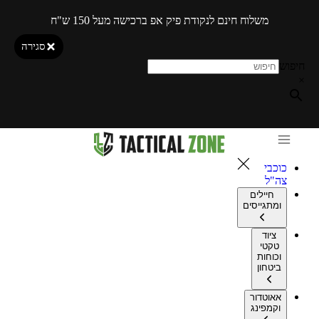
משלוח חינם לנקודת פיק אפ ברכישה מעל 150 ש"ח
סגירה
חיפוש
×
כוכבי
צה"ל
חיילים
ומתגייסים
ציוד
טקטי
וכוחות
ביטחון
אאוטדור
וקמפינג