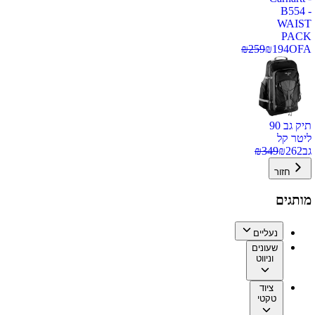
B554 -
WAIST
PACK
₪
259
₪
194
OFA
תיק גב 90
ליטר קל
גב
262
₪
349
₪
חזור
מותגים
נעליים
שעונים
וניווט
ציוד
טקטי