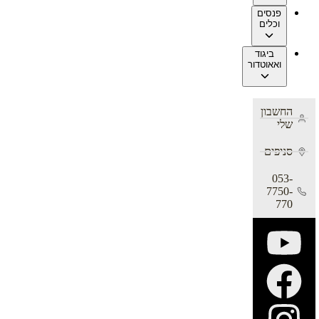
פנסים
וכלים
ביגוד
ואאוטדור
החשבון
שלי
סניפים
053-
7750-
770