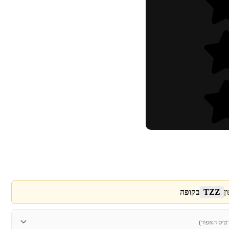
ן
TZZ
בקופה
טיס האפור)