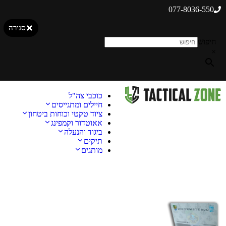
077-8036-550
סגירה
חיפוש
×
כוכבי צה"ל
חיילים ומתגייסים
ציוד טקטי וכוחות ביטחון
אאוטדור וקמפינג
ביגוד והנעלה
תיקים
מותגים