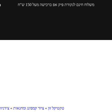
משלוח חינם לנקודת פיק אפ ברכישה מעל 150 ש"ח
טקטיקל זון
»
ציוד קמפינג ומחנאות
»
צידניות