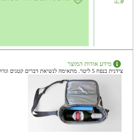
מידע אודות המוצר
צידנית בנפח 5 ליטר. מתאימה לנשיאת דברים קטנים וגדולים כמו סנדוויצ’ים, פירות וירקות, בקבוקי שתיה וקופסאות אוכל. מבודדת היטב ושומרת על טמפרטורה