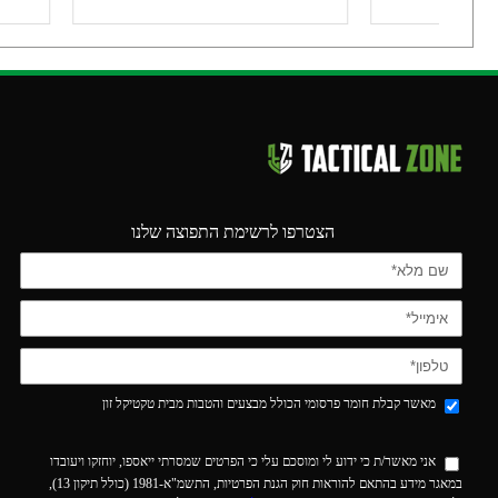
הצטרפו לרשימת התפוצה שלנו
מאשר קבלת חומר פרסומי הכולל מבצעים והטבות מבית טקטיקל זון
אני מאשר/ת כי ידוע לי ומוסכם עלי כי הפרטים שמסרתי ייאספו, יוחזקו ויעובדו
במאגר מידע בהתאם להוראות חוק הגנת הפרטיות, התשמ"א-1981 (כולל תיקון 13),