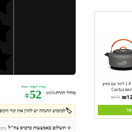
קומקום 1.4 ליטר עם מאיץ
מחיר לאחר הנחה
ום Cactus
52
מחיר תווית:
69
₪
₪
סל
🏷️
למימוש ההנחה יש להזין את קוד הקופו
⭐
תשלום באמצעות כרטיס צה"ל
(הכר