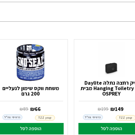
תיק רחצה נתלה Daylite
Hanging Toiletry Kit מבית
משחת ווקס שימון לנעליים
OSPREY
200 גרם
‏ ₪
149
‏ ₪
66
‏ ₪
199
‏ ₪
89
כרטיסי צה"ל
כרטיסי צה"ל
קופון TZZ
קופון TZZ
הוספה לסל
הוספה לסל