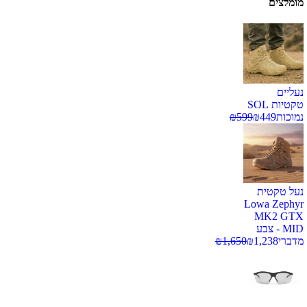
מומלצים
נעליים
טקטיות SOL
נמוכות
449
₪
599
₪
נעל טקטית
Lowa Zephyr
MK2 GTX
MID - צבע
מדברי
1,238
₪
1,650
₪