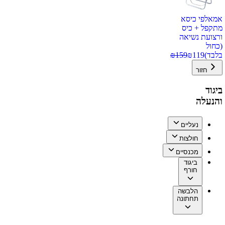
אמאלפי כיסא
מתקפל + כיס
ורצועת נשיאה
(כחול
בלבד)
119
₪
159
₪
חזור
ביגוד
והנעלה
נעליים
חולצות
מכנסיים
ביגוד
חורף
הלבשה
תחתונה