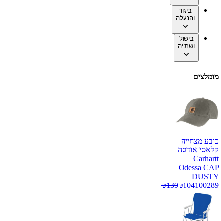
ביגוד
והנעלה
בישול
ושתייה
מומלצים
כובע מצחייה
קלאסי אודסה
Carhartt
Odessa CAP
DUSTY
₪
139
₪
104
100289