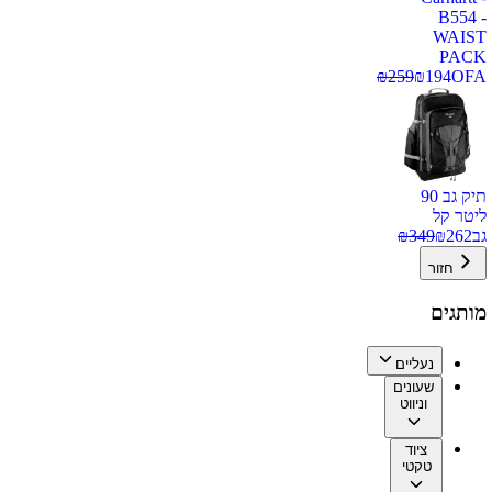
B554 -
WAIST
PACK
₪
259
₪
194
OFA
תיק גב 90
ליטר קל
גב
262
₪
349
₪
חזור
מותגים
נעליים
שעונים
וניווט
ציוד
טקטי