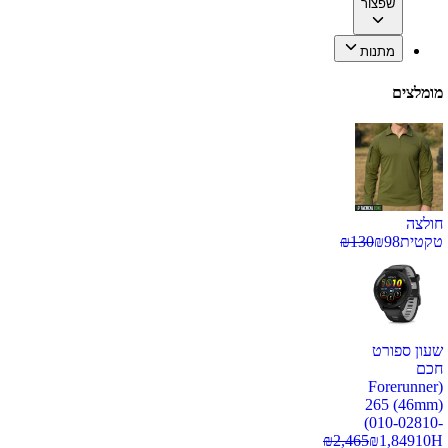
שפצור
מתנות
מומלצים
חולצה
טקטית
98
₪
130
₪
שעון ספורט
חכם
(Forerunner
265 (46mm)
(010-02810-
₪
2,465
₪
1,849
10H