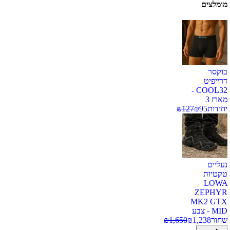
מומלצים
בוקסר
דרייפיט
COOL32 -
מארז 3
יחידות
95
₪
127
₪
נעליים
טקטיות
LOWA
ZEPHYR
MK2 GTX
MID - צבע
שחור
1,238
₪
1,650
₪