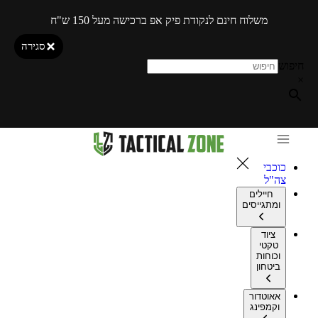
משלוח חינם לנקודת פיק אפ ברכישה מעל 150 ש"ח
סגירה
חיפוש
×
כוכבי
צה"ל
חיילים
ומתגייסים
ציוד
טקטי
וכוחות
ביטחון
אאוטדור
וקמפינג