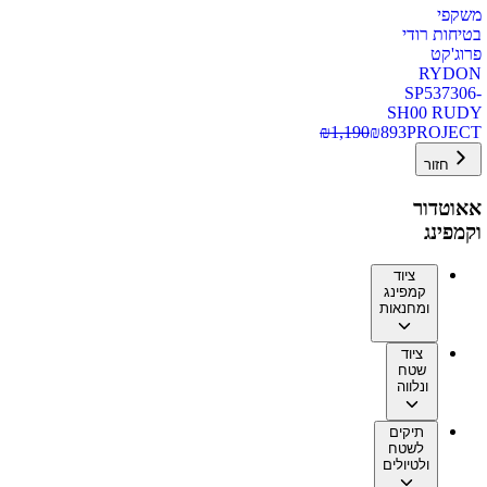
משקפי
בטיחות רודי
פרוג'קט
RYDON
SP537306-
SH00 RUDY
₪
1,190
₪
893
PROJECT
חזור
אאוטדור
וקמפינג
ציוד
קמפינג
ומחנאות
ציוד
שטח
ונלווה
תיקים
לשטח
ולטיולים