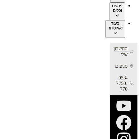
פנסים
וכלים
ביגוד
ואאוטדור
החשבון
שלי
סניפים
053-
7750-
770