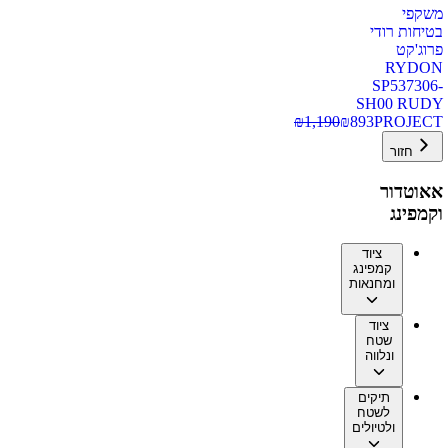
משקפי
בטיחות רודי
פרוג'קט
RYDON
SP537306-
SH00 RUDY
₪
1,190
₪
893
PROJECT
חזור
אאוטדור
וקמפינג
ציוד
קמפינג
ומחנאות
ציוד
שטח
ונלווה
תיקים
לשטח
ולטיולים