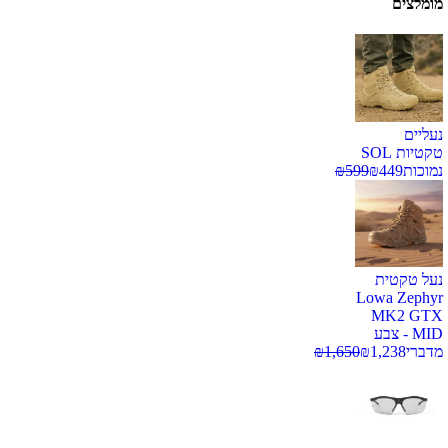
מומלצים
נעליים
טקטיות SOL
נמוכות
449
₪
599
₪
נעל טקטית
Lowa Zephyr
MK2 GTX
MID - צבע
מדברי
1,238
₪
1,650
₪