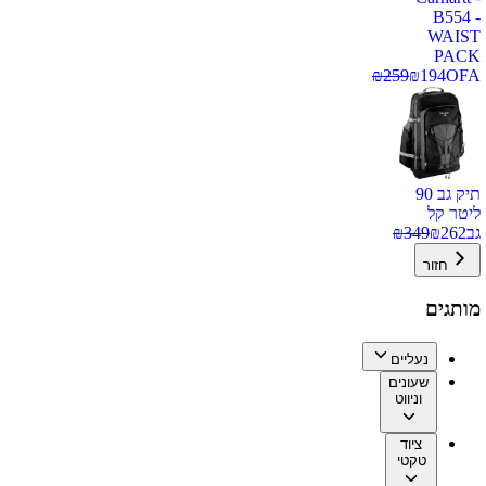
B554 -
WAIST
PACK
₪
259
₪
194
OFA
תיק גב 90
ליטר קל
גב
262
₪
349
₪
חזור
מותגים
נעליים
שעונים
וניווט
ציוד
טקטי