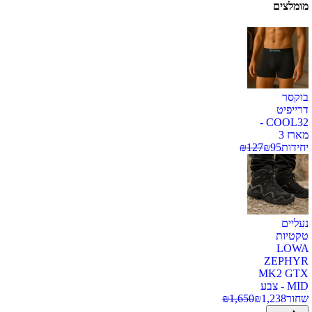
מומלצים
בוקסר
דרייפיט
COOL32 -
מארז 3
יחידות
95
₪
127
₪
נעליים
טקטיות
LOWA
ZEPHYR
MK2 GTX
MID - צבע
שחור
1,238
₪
1,650
₪