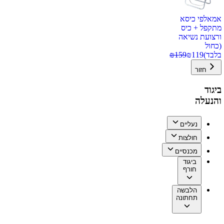
אמאלפי כיסא
מתקפל + כיס
ורצועת נשיאה
(כחול
בלבד)
119
₪
159
₪
חזור
ביגוד
והנעלה
נעליים
חולצות
מכנסיים
ביגוד
חורף
הלבשה
תחתונה