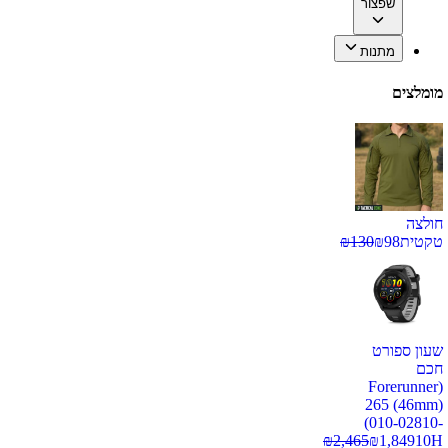
שפצור
מתנות
מומלצים
חולצה
טקטית
98
₪
130
₪
שעון ספורט
חכם
(Forerunner
265 (46mm)
(010-02810-
₪
2,465
₪
1,849
10H