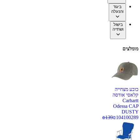
ביגוד
והנעלה
בישול
ושתייה
מומלצים
כובע מצחייה
קלאסי אודסה
Carhartt
Odessa CAP
DUSTY
₪
139
₪
104
100289