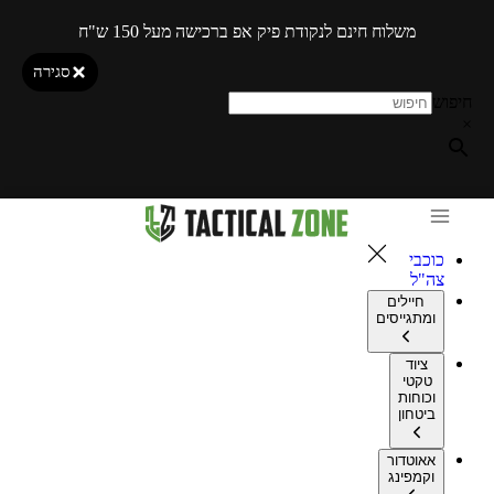
משלוח חינם לנקודת פיק אפ ברכישה מעל 150 ש"ח
סגירה
חיפוש
×
כוכבי
צה"ל
חיילים
ומתגייסים
ציוד
טקטי
וכוחות
ביטחון
אאוטדור
וקמפינג