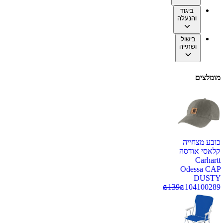
ביגוד
והנעלה
בישול
ושתייה
מומלצים
כובע מצחייה
קלאסי אודסה
Carhartt
Odessa CAP
DUSTY
₪
139
₪
104
100289