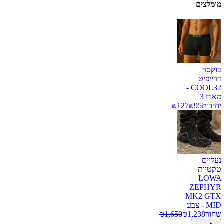
מומלצים
בוקסר
דרייפיט
COOL32 -
מארז 3
יחידות
95
₪
127
₪
נעליים
טקטיות
LOWA
ZEPHYR
MK2 GTX
MID - צבע
שחור
1,238
₪
1,650
₪