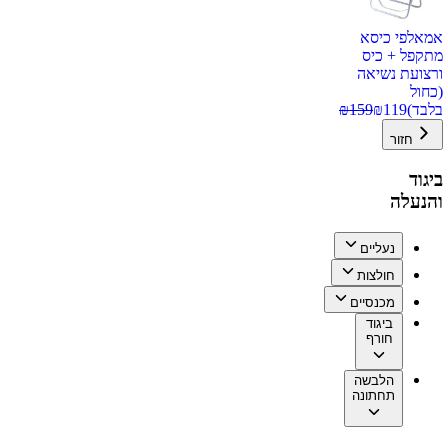
אמאלפי כיסא
מתקפל + כיס
ורצועת נשיאה
(כחול
בלבד)
119
₪
159
₪
חזור
ביגוד
והנעלה
נעליים
חולצות
מכנסיים
ביגוד
חורף
הלבשה
תחתונה