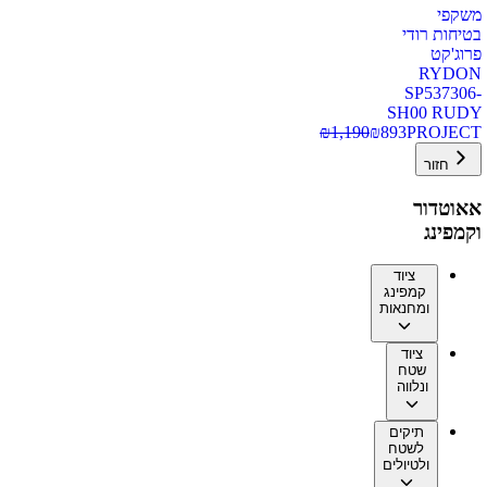
משקפי
בטיחות רודי
פרוג'קט
RYDON
SP537306-
SH00 RUDY
₪
1,190
₪
893
PROJECT
חזור
אאוטדור
וקמפינג
ציוד
קמפינג
ומחנאות
ציוד
שטח
ונלווה
תיקים
לשטח
ולטיולים