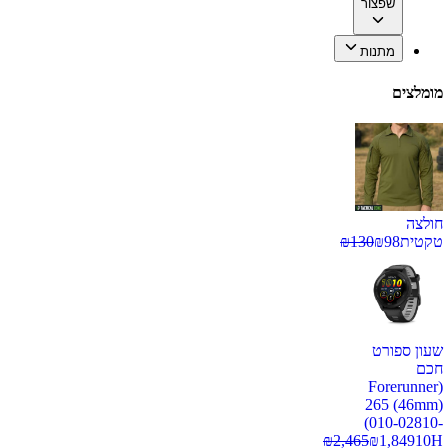
שפצור
מתנות
מומלצים
חולצה
טקטית
98
₪
130
₪
שעון ספורט
חכם
(Forerunner
265 (46mm)
(010-02810-
₪
2,465
₪
1,849
10H