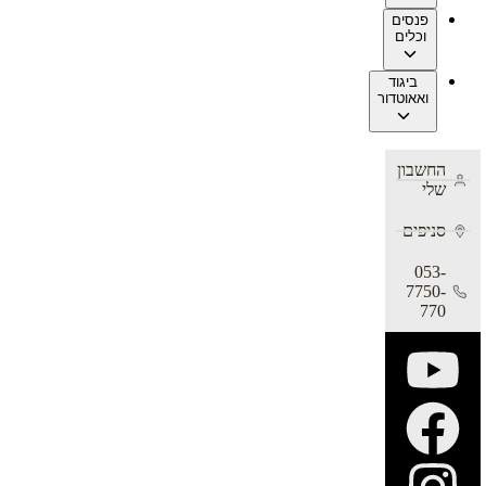
פנסים
וכלים
ביגוד
ואאוטדור
החשבון
שלי
סניפים
053-
7750-
770