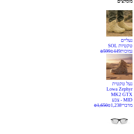
מומלצים
נעליים
טקטיות SOL
נמוכות
449
₪
599
₪
נעל טקטית
Lowa Zephyr
MK2 GTX
MID - צבע
מדברי
1,238
₪
1,650
₪