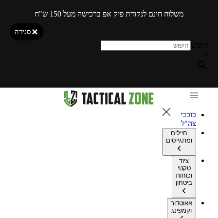
משלוח חינם לנקודת פיק אפ ברכישה מעל 150 ש"ח
סגירה
חיפוש
×
כוכבי
צה"ל
חיילים
ומתגייסים
ציוד
טקטי
וכוחות
ביטחון
אאוטדור
וקמפינג