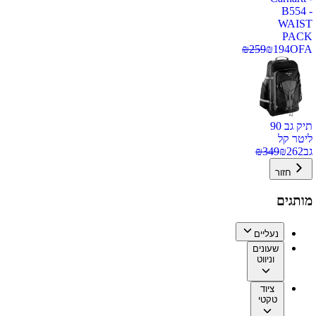
B554 -
WAIST
PACK
₪
259
₪
194
OFA
תיק גב 90
ליטר קל
גב
262
₪
349
₪
חזור
מותגים
נעליים
שעונים
וניווט
ציוד
טקטי