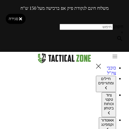
משלוח חינם לנקודת פיק אפ ברכישה מעל 150 ש"ח
סגירה
חיפוש
×
כוכבי
צה"ל
חיילים
ומתגייסים
ציוד
טקטי
וכוחות
ביטחון
אאוטדור
וקמפינג