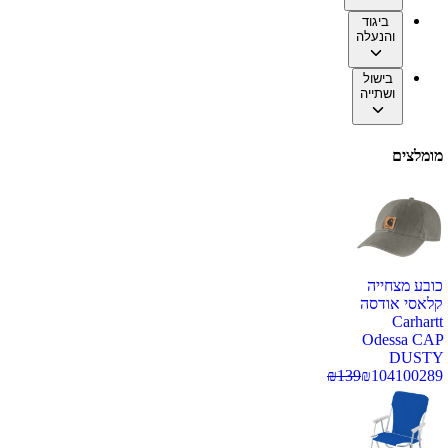
ביגוד
והנעלה
בישול
ושתייה
מומלצים
כובע מצחייה
קלאסי אודסה
Carhartt
Odessa CAP
DUSTY
₪
139
₪
104
100289