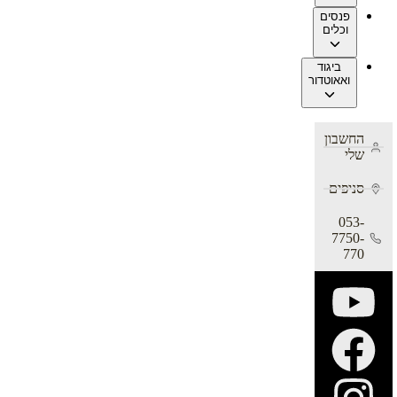
פנסים
וכלים
ביגוד
ואאוטדור
החשבון
שלי
סניפים
053-
7750-
770