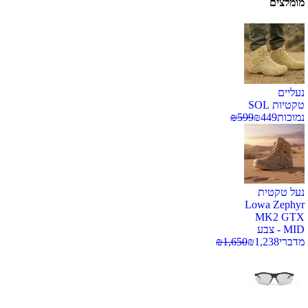
מומלצים
נעליים
טקטיות SOL
נמוכות
449
₪
599
₪
נעל טקטית
Lowa Zephyr
MK2 GTX
MID - צבע
מדברי
1,238
₪
1,650
₪