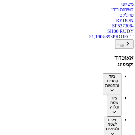
משקפי
בטיחות רודי
פרוג'קט
RYDON
SP537306-
SH00 RUDY
₪
1,190
₪
893
PROJECT
חזור
אאוטדור
וקמפינג
ציוד
קמפינג
ומחנאות
ציוד
שטח
ונלווה
תיקים
לשטח
ולטיולים