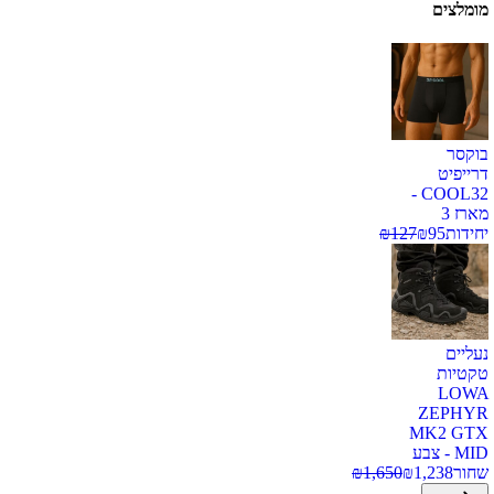
מומלצים
בוקסר
דרייפיט
COOL32 -
מארז 3
יחידות
95
₪
127
₪
נעליים
טקטיות
LOWA
ZEPHYR
MK2 GTX
MID - צבע
שחור
1,238
₪
1,650
₪