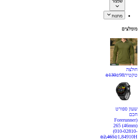
שפצור
מתנות
מומלצים
חולצה
טקטית
98
₪
130
₪
שעון ספורט
חכם
(Forerunner
265 (46mm)
(010-02810-
₪
2,465
₪
1,849
10H