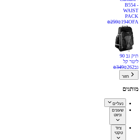
B554 -
WAIST
PACK
₪
259
₪
194
OFA
תיק גב 90
ליטר קל
גב
262
₪
349
₪
חזור
מותגים
נעליים
שעונים
וניווט
ציוד
טקטי