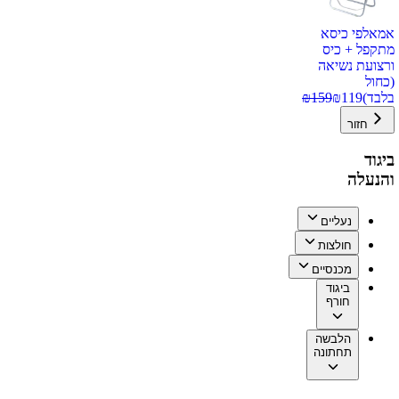
אמאלפי כיסא
מתקפל + כיס
ורצועת נשיאה
(כחול
בלבד)
119
₪
159
₪
חזור
ביגוד
והנעלה
נעליים
חולצות
מכנסיים
ביגוד
חורף
הלבשה
תחתונה