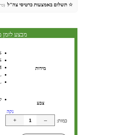
⭐
תשלום באמצעות כרטיסי צה"ל
(כר
מבצע לזמן מ
S
S
M
מידות
L
L
ל
צבע
נקה
+
–