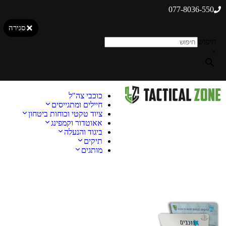
077-8036-550
סגירה
חיפוש
×
כוכבי צה"ל
חיילים ומתגייסים
ציוד טקטי וכוחות ביטחון
אאוטדור וקמפינג
ביגוד והנעלה
תיקים
מותגים
מבצע!