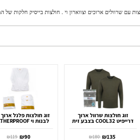
רוכים וצווארון וי . חולצות בייסיק חלקות של המותג WEATHERPROOF. הרכב בד: 100% 
זוג חולצות שרוול ארוך
זוג חולצות פלנל ארוך 
דרייפיט COOL32 בצבע זית
לבנות וי WEATHERPROOF
‏ ₪
135
‏ ₪
90
‏ ₪
180
‏ ₪
119