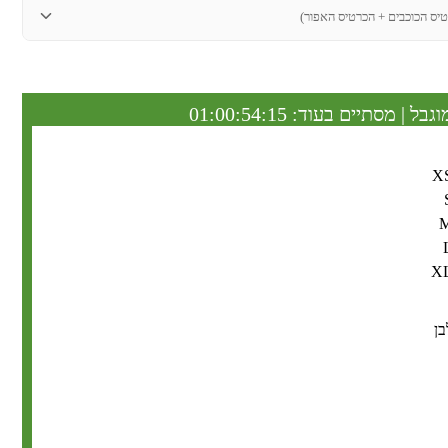
טיס הכוכבים + הכרטיס האפור)
וגבל | מסתיים בעוד:
01:00:54:14
X
X
בן