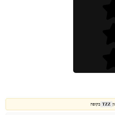
ן
TZZ
בקופה