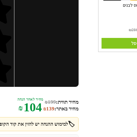
ס לבנים
סל
מחיר לאחר הנחה
מחיר תווית:
199
₪
104
₪
מחיר באתר:
139
₪
🏷️
למימוש ההנחה יש להזין את קוד הקופו