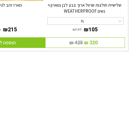
שלישיית חולצות שרוול ארוך צבע לבן צווארון וי
מארז זהב לגיו
נשים WEATHERPROOF
XL
הוספה ל