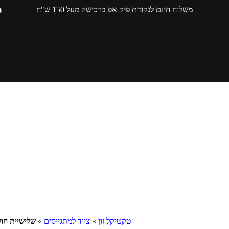
משלוח חינם לנקודת פיק אפ ברכישה מעל 150 ש"ח
טקטיקל זון
»
ציוד למתגייסים
»
שלישיית חולצות