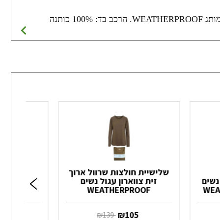
כותנה
שלישיית חולצות שרוול ארוך
נשים
זית צווארון עגול נשים
חולצת ד
WEATHERPROOF
COOL32 בצבע
‏ ₪
105
‏ ₪
0
‏ ₪
139