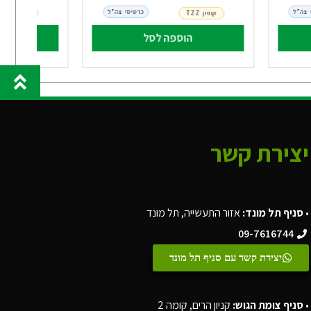
 צה"ל
כרטיסי צה"ל
קופון TZZ
קופון TZZ
הוספה לסל
הו
יצירת קשר
•
סניף תל מונד:
אזור התעשייה, תל מונד
09-7616744
יצירת קשר עם סניף תל מונד
•
סניף צומת הגוש:
קניון הרים, קומה 2