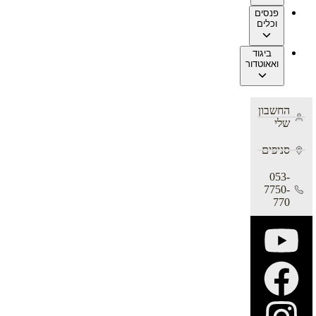
פנסים
וכלים
ביגוד
ואאוטדור
החשבון
שלי
סניפים
053-
7750-
770