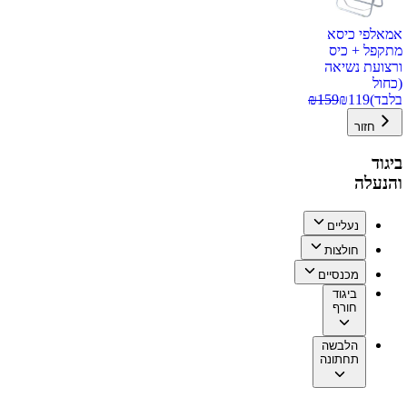
אמאלפי כיסא
מתקפל + כיס
ורצועת נשיאה
(כחול
בלבד)
119
₪
159
₪
חזור
ביגוד
והנעלה
נעליים
חולצות
מכנסיים
ביגוד
חורף
הלבשה
תחתונה