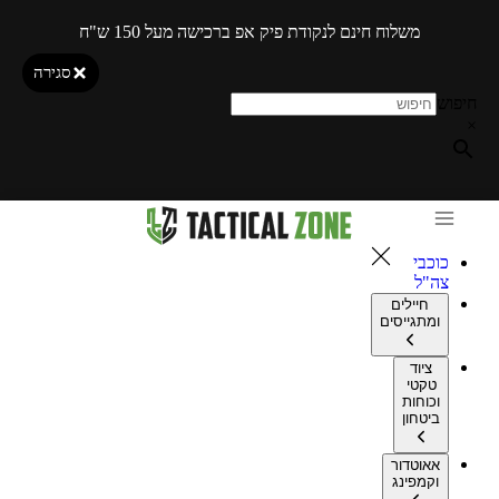
משלוח חינם לנקודת פיק אפ ברכישה מעל 150 ש"ח
סגירה
חיפוש
×
כוכבי
צה"ל
חיילים
ומתגייסים
ציוד
טקטי
וכוחות
ביטחון
אאוטדור
וקמפינג