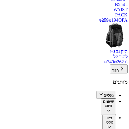
B554 -
WAIST
PACK
₪
259
₪
194
OFA
תיק גב 90
ליטר קל
גב
262
₪
349
₪
חזור
מותגים
נעליים
שעונים
וניווט
ציוד
טקטי