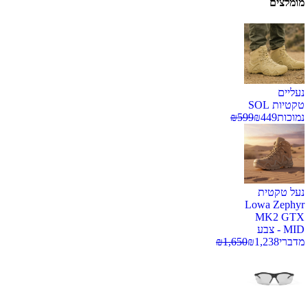
מומלצים
נעליים
טקטיות SOL
נמוכות
449
₪
599
₪
נעל טקטית
Lowa Zephyr
MK2 GTX
MID - צבע
מדברי
1,238
₪
1,650
₪