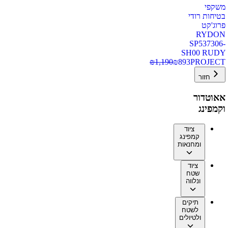
משקפי
בטיחות רודי
פרוג'קט
RYDON
SP537306-
SH00 RUDY
₪
1,190
₪
893
PROJECT
חזור
אאוטדור
וקמפינג
ציוד
קמפינג
ומחנאות
ציוד
שטח
ונלווה
תיקים
לשטח
ולטיולים