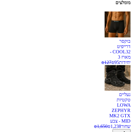
מומלצים
בוקסר
דרייפיט
COOL32 -
מארז 3
יחידות
95
₪
127
₪
נעליים
טקטיות
LOWA
ZEPHYR
MK2 GTX
MID - צבע
שחור
1,238
₪
1,650
₪