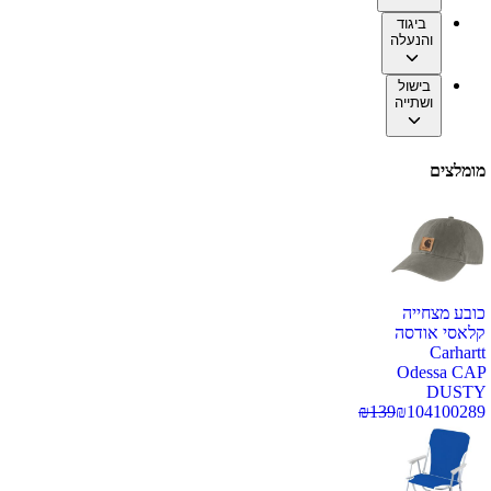
ביגוד
והנעלה
בישול
ושתייה
מומלצים
כובע מצחייה
קלאסי אודסה
Carhartt
Odessa CAP
DUSTY
₪
139
₪
104
100289