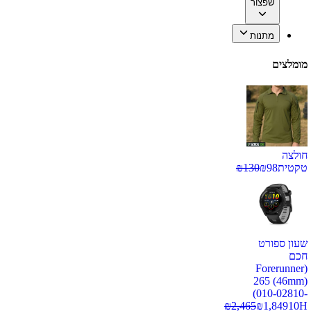
שפצור
מתנות
מומלצים
חולצה
טקטית
98
₪
130
₪
שעון ספורט
חכם
(Forerunner
265 (46mm)
(010-02810-
₪
2,465
₪
1,849
10H