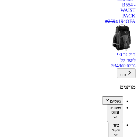
B554 -
WAIST
PACK
₪
259
₪
194
OFA
תיק גב 90
ליטר קל
גב
262
₪
349
₪
חזור
מותגים
נעליים
שעונים
וניווט
ציוד
טקטי