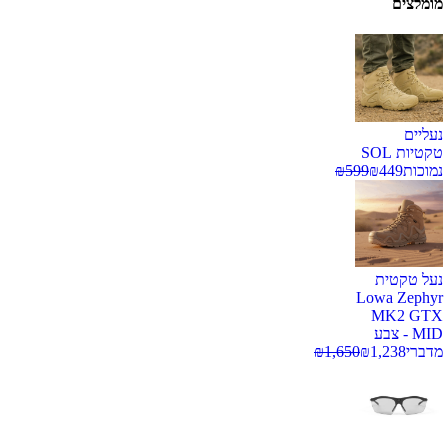
מומלצים
נעליים
טקטיות SOL
נמוכות
449
₪
599
₪
נעל טקטית
Lowa Zephyr
MK2 GTX
MID - צבע
מדברי
1,238
₪
1,650
₪