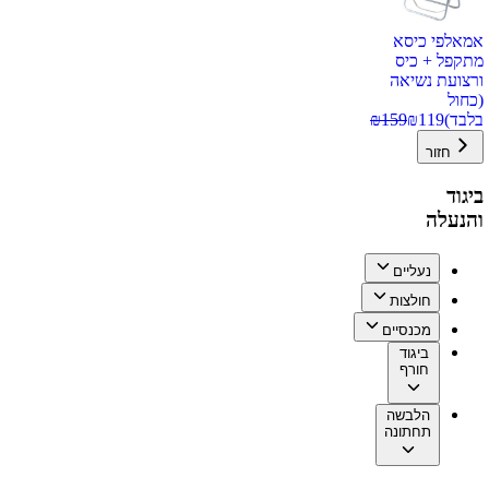
אמאלפי כיסא
מתקפל + כיס
ורצועת נשיאה
(כחול
בלבד)
119
₪
159
₪
חזור
ביגוד
והנעלה
נעליים
חולצות
מכנסיים
ביגוד
חורף
הלבשה
תחתונה