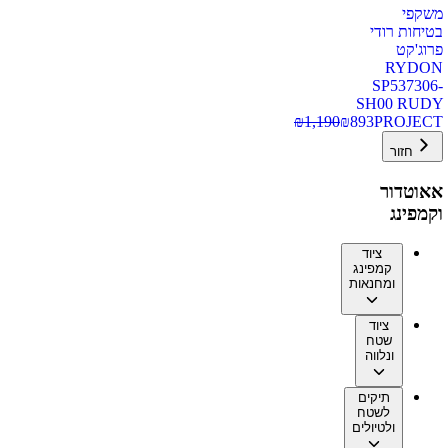
משקפי
בטיחות רודי
פרוג'קט
RYDON
SP537306-
SH00 RUDY
₪
1,190
₪
893
PROJECT
חזור
אאוטדור
וקמפינג
ציוד
קמפינג
ומחנאות
ציוד
שטח
ונלווה
תיקים
לשטח
ולטיולים