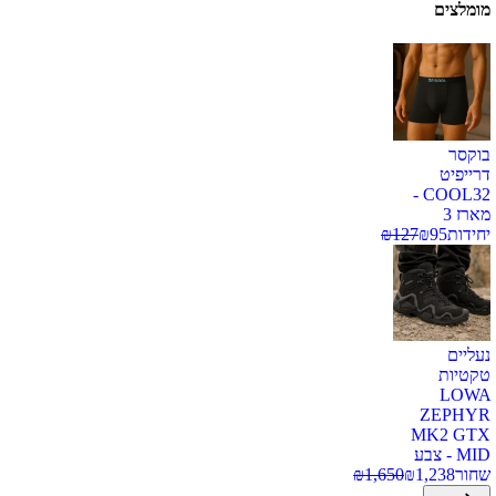
מומלצים
בוקסר
דרייפיט
COOL32 -
מארז 3
יחידות
95
₪
127
₪
נעליים
טקטיות
LOWA
ZEPHYR
MK2 GTX
MID - צבע
שחור
1,238
₪
1,650
₪