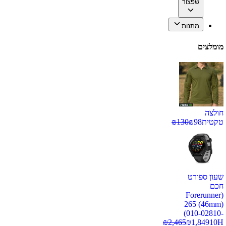
שפצור
מתנות
מומלצים
חולצה
טקטית
98
₪
130
₪
שעון ספורט
חכם
(Forerunner
265 (46mm)
(010-02810-
₪
2,465
₪
1,849
10H