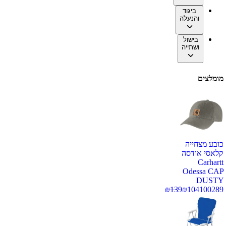
ביגוד
והנעלה
בישול
ושתייה
מומלצים
כובע מצחייה
קלאסי אודסה
Carhartt
Odessa CAP
DUSTY
₪
139
₪
104
100289