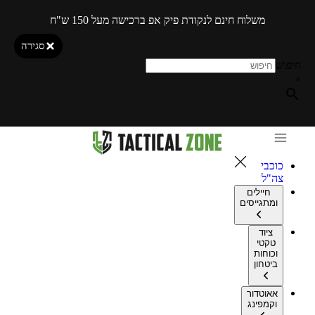
משלוח חינם לנקודת פיק אפ ברכישה מעל 150 ש"ח
סגירה
חיפוש
×
כוכבי
צה"ל
חיילים
ומתגייסים
ציוד
טקטי
וכוחות
ביטחון
אאוטדור
וקמפינג