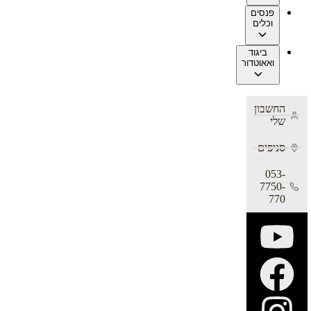
פנסים
וכלים
ביגוד
ואאוטדור
החשבון
שלי
סניפים
053-
7750-
770