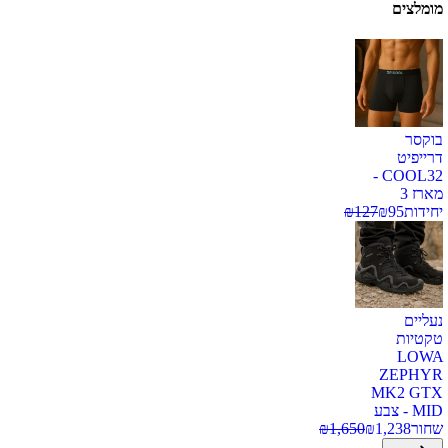
מומלצים
בוקסר
דרייפיט
COOL32 -
מארז 3
יחידות
95
₪
127
₪
נעליים
טקטיות
LOWA
ZEPHYR
MK2 GTX
MID - צבע
שחור
1,238
₪
1,650
₪