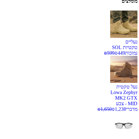
מומלצים
נעליים
טקטיות SOL
נמוכות
449
₪
599
₪
נעל טקטית
Lowa Zephyr
MK2 GTX
MID - צבע
מדברי
1,238
₪
1,650
₪