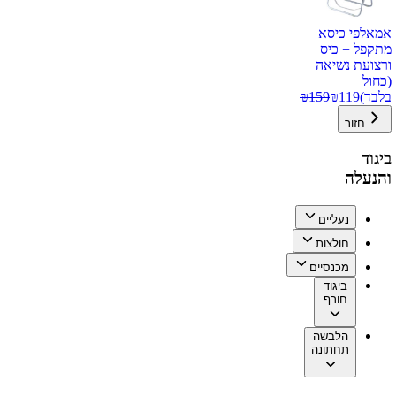
אמאלפי כיסא
מתקפל + כיס
ורצועת נשיאה
(כחול
בלבד)
119
₪
159
₪
חזור
ביגוד
והנעלה
נעליים
חולצות
מכנסיים
ביגוד
חורף
הלבשה
תחתונה