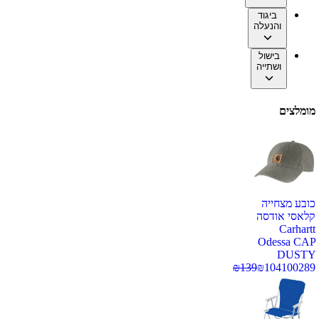
ביגוד
והנעלה
בישול
ושתייה
מומלצים
כובע מצחייה
קלאסי אודסה
Carhartt
Odessa CAP
DUSTY
₪
139
₪
104
100289