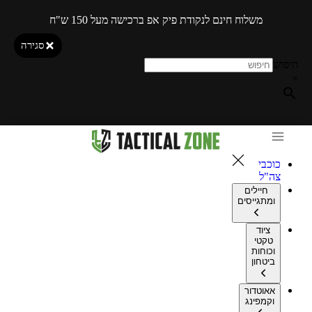
משלוח חינם לנקודת פיק אפ ברכישה מעל 150 ש"ח
סגירה
חיפוש
×
כוכבי
צה"ל
חיילים
ומתגייסים
ציוד
טקטי
וכוחות
ביטחון
אאוטדור
וקמפינג