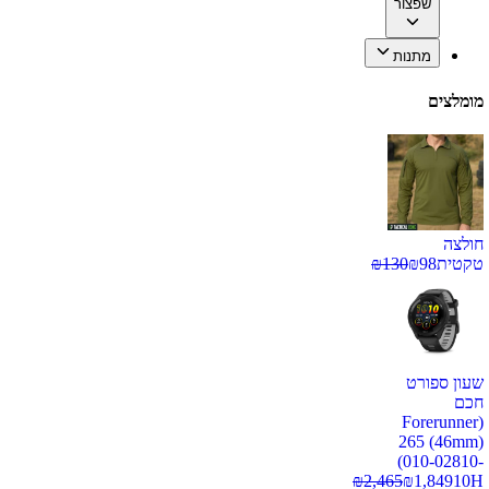
שפצור
מתנות
מומלצים
חולצה
טקטית
98
₪
130
₪
שעון ספורט
חכם
(Forerunner
265 (46mm)
(010-02810-
₪
2,465
₪
1,849
10H