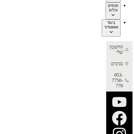
פנסים
וכלים
ביגוד
ואאוטדור
החשבון
שלי
סניפים
053-
7750-
770