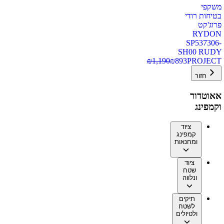
משקפי
בטיחות רודי
פרוג'קט
RYDON
SP537306-
SH00 RUDY
₪
1,190
₪
893
PROJECT
חזור
אאוטדור
וקמפינג
ציוד
קמפינג
ומחנאות
ציוד
שטח
ונלווה
תיקים
לשטח
ולטיולים