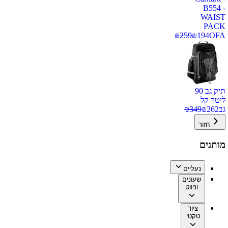
B554 -
WAIST
PACK
₪
259
₪
194
OFA
תיק גב 90
ליטר קל
גב
262
₪
349
₪
חזור
מותגים
נעליים
שעונים
וניווט
ציוד
טקטי