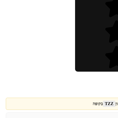
ן
TZZ
בקופה