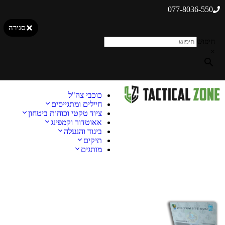
077-8036-550
סגירה
חיפוש
×
כוכבי צה"ל
חיילים ומתגייסים
ציוד טקטי וכוחות ביטחון
אאוטדור וקמפינג
ביגוד והנעלה
תיקים
מותגים