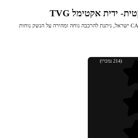
ת- ידית אקטימל TVG
ידית הסתערות טקטית מבית היוצר CAA ישראל, ניתנת להרכבה נוחה ומהירה על הנשק נוחות
(214 נמכרו)