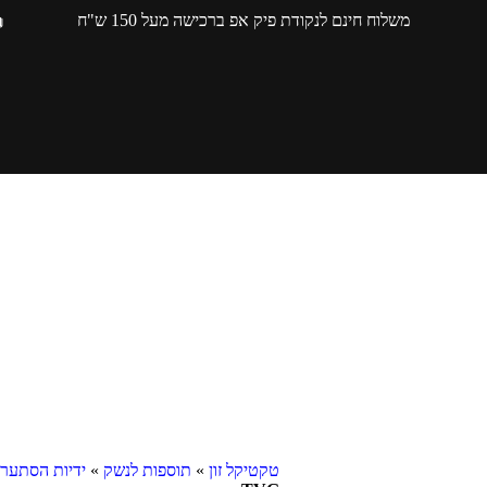
משלוח חינם לנקודת פיק אפ ברכישה מעל 150 ש"ח
טקטיקל זון
»
תוספות לנשק
»
ידיות הסתערו