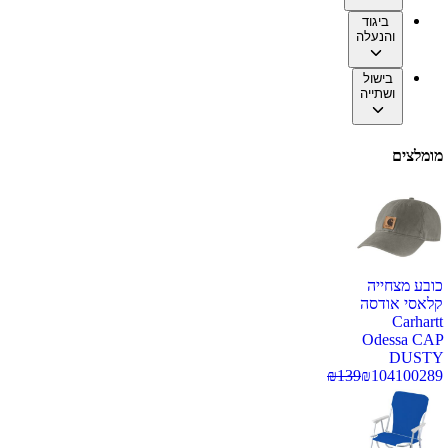
ביגוד
והנעלה
בישול
ושתייה
מומלצים
כובע מצחייה
קלאסי אודסה
Carhartt
Odessa CAP
DUSTY
₪
139
₪
104
100289