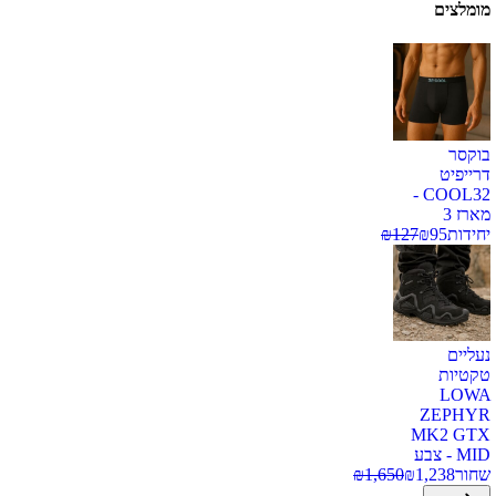
מומלצים
בוקסר
דרייפיט
COOL32 -
מארז 3
יחידות
95
₪
127
₪
נעליים
טקטיות
LOWA
ZEPHYR
MK2 GTX
MID - צבע
שחור
1,238
₪
1,650
₪