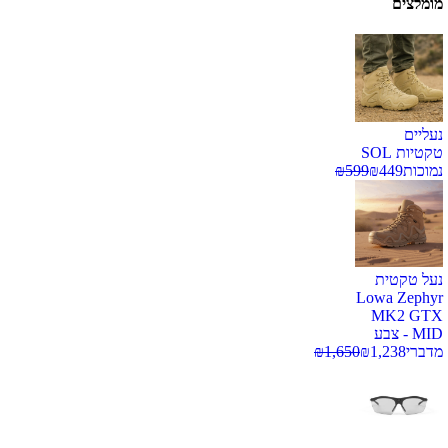
מומלצים
נעליים
טקטיות SOL
נמוכות
449
₪
599
₪
נעל טקטית
Lowa Zephyr
MK2 GTX
MID - צבע
מדברי
1,238
₪
1,650
₪