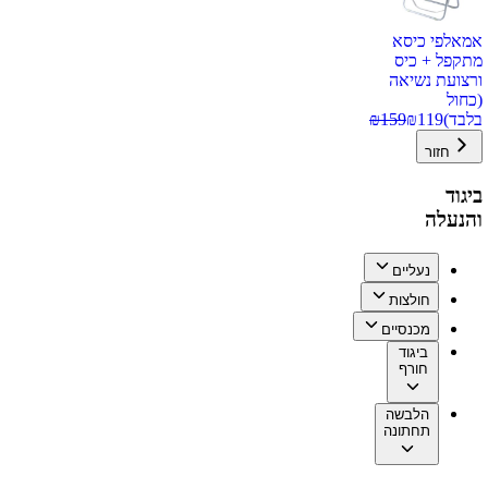
אמאלפי כיסא
מתקפל + כיס
ורצועת נשיאה
(כחול
בלבד)
119
₪
159
₪
חזור
ביגוד
והנעלה
נעליים
חולצות
מכנסיים
ביגוד
חורף
הלבשה
תחתונה