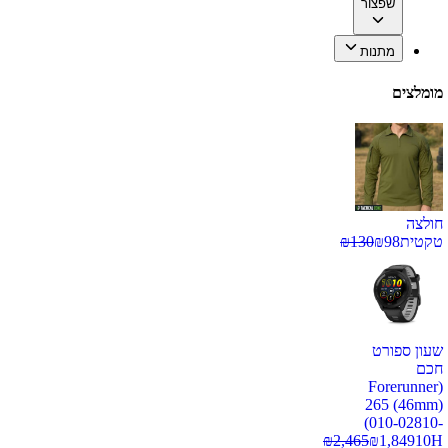
שפצור
מתנות
מומלצים
חולצה
טקטית
98
₪
130
₪
שעון ספורט
חכם
(Forerunner
265 (46mm)
(010-02810-
₪
2,465
₪
1,849
10H