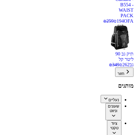
B554 -
WAIST
PACK
₪
259
₪
194
OFA
תיק גב 90
ליטר קל
גב
262
₪
349
₪
חזור
מותגים
נעליים
שעונים
וניווט
ציוד
טקטי