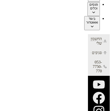
פנסים
וכלים
ביגוד
ואאוטדור
החשבון
שלי
סניפים
053-
7750-
770