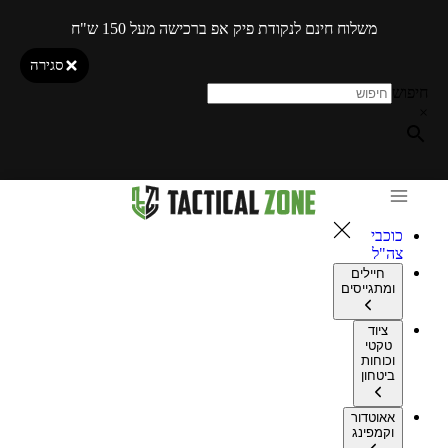
משלוח חינם לנקודת פיק אפ ברכישה מעל 150 ש"ח
סגירה
חיפוש
×
כוכבי
צה"ל
חיילים
ומתגייסים
ציוד
טקטי
וכוחות
ביטחון
אאוטדור
וקמפינג