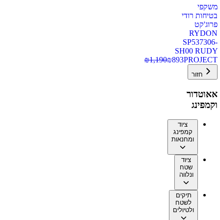
משקפי
בטיחות רודי
פרוג'קט
RYDON
SP537306-
SH00 RUDY
₪
1,190
₪
893
PROJECT
חזור
אאוטדור
וקמפינג
ציוד
קמפינג
ומחנאות
ציוד
שטח
ונלווה
תיקים
לשטח
ולטיולים