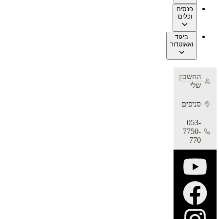
פנסים
וכלים
ביגוד
ואאוטדור
החשבון
שלי
סניפים
053-
7750-
770