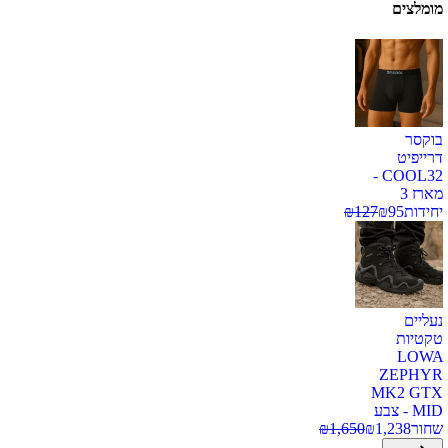
מומלצים
בוקסר
דרייפיט
COOL32 -
מארז 3
יחידות
95
₪
127
₪
נעליים
טקטיות
LOWA
ZEPHYR
MK2 GTX
MID - צבע
שחור
1,238
₪
1,650
₪