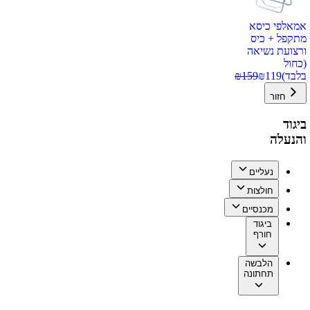
אמאלפי כיסא
מתקפל + כיס
ורצועת נשיאה
(כחול
בלבד)
119
₪
159
₪
חזור
ביגוד
והנעלה
נעליים
חולצות
מכנסיים
ביגוד
חורף
הלבשה
תחתונה