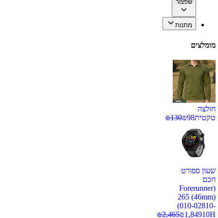
שפצור
מתנות
מומלצים
חולצה
טקטית
98
₪
130
₪
שעון ספורט
חכם
(Forerunner
265 (46mm)
(010-02810-
₪
2,465
₪
1,849
10H