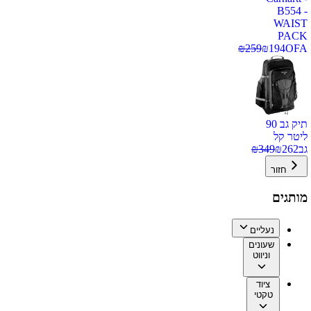
B554 -
WAIST
PACK
₪
259
₪
194
OFA
תיק גב 90
ליטר קל
גב
262
₪
349
₪
חזור
מותגים
נעליים
שעונים
וניווט
ציוד
טקטי