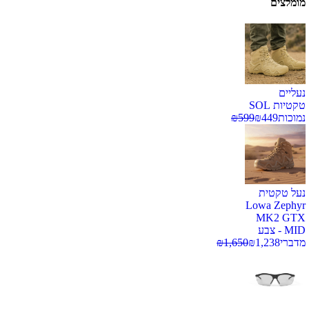
מומלצים
נעליים
טקטיות SOL
נמוכות
449
₪
599
₪
נעל טקטית
Lowa Zephyr
MK2 GTX
MID - צבע
מדברי
1,238
₪
1,650
₪