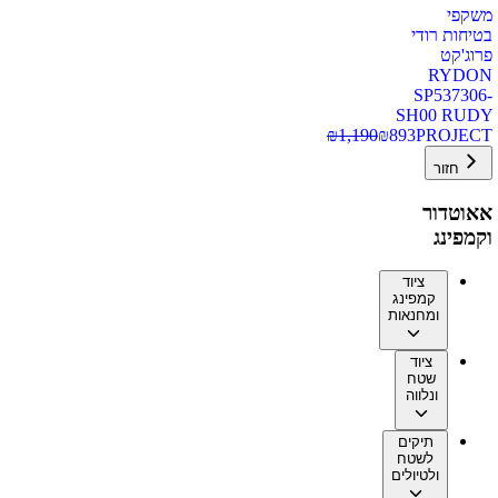
משקפי
בטיחות רודי
פרוג'קט
RYDON
SP537306-
SH00 RUDY
₪
1,190
₪
893
PROJECT
חזור
אאוטדור
וקמפינג
ציוד
קמפינג
ומחנאות
ציוד
שטח
ונלווה
תיקים
לשטח
ולטיולים