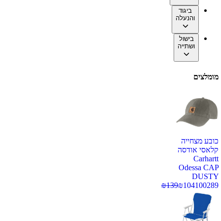
ביגוד
והנעלה
בישול
ושתייה
מומלצים
כובע מצחייה
קלאסי אודסה
Carhartt
Odessa CAP
DUSTY
₪
139
₪
104
100289