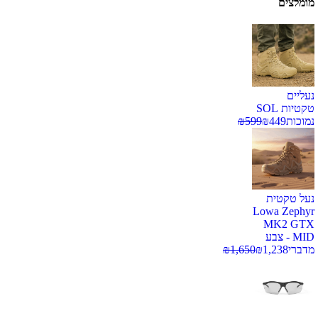
מומלצים
נעליים
טקטיות SOL
נמוכות
449
₪
599
₪
נעל טקטית
Lowa Zephyr
MK2 GTX
MID - צבע
מדברי
1,238
₪
1,650
₪