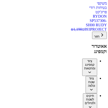
משקפי
בטיחות רודי
פרוג'קט
RYDON
SP537306-
SH00 RUDY
₪
1,190
₪
893
PROJECT
חזור
אאוטדור
וקמפינג
ציוד
קמפינג
ומחנאות
ציוד
שטח
ונלווה
תיקים
לשטח
ולטיולים