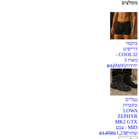
מומלצים
בוקסר
דרייפיט
COOL32 -
מארז 3
יחידות
95
₪
127
₪
נעליים
טקטיות
LOWA
ZEPHYR
MK2 GTX
MID - צבע
שחור
1,238
₪
1,650
₪