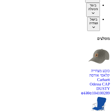
ביגוד
והנעלה
בישול
ושתייה
מומלצים
כובע מצחייה
קלאסי אודסה
Carhartt
Odessa CAP
DUSTY
₪
139
₪
104
100289