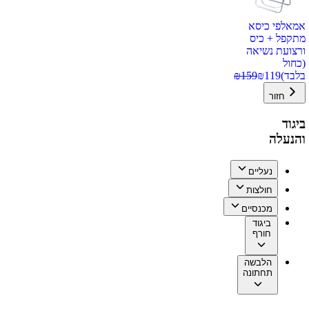
אמאלפי כיסא
מתקפל + כיס
ורצועת נשיאה
(כחול
בלבד)
119
₪
159
₪
חזור
ביגוד
והנעלה
נעליים
חולצות
מכנסיים
ביגוד
חורף
הלבשה
תחתונה