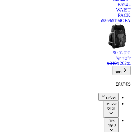
B554 -
WAIST
PACK
₪
259
₪
194
OFA
תיק גב 90
ליטר קל
גב
262
₪
349
₪
חזור
מותגים
נעליים
שעונים
וניווט
ציוד
טקטי