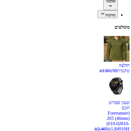
שפצור
מתנות
מומלצים
חולצה
טקטית
98
₪
130
₪
שעון ספורט
חכם
(Forerunner
265 (46mm)
(010-02810-
₪
2,465
₪
1,849
10H