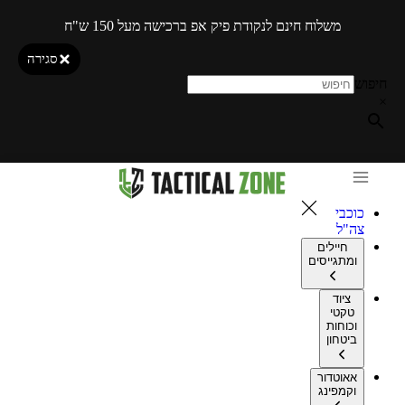
משלוח חינם לנקודת פיק אפ ברכישה מעל 150 ש"ח
סגירה
חיפוש
×
כוכבי
צה"ל
חיילים
ומתגייסים
ציוד
טקטי
וכוחות
ביטחון
אאוטדור
וקמפינג