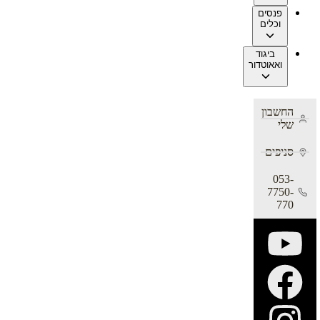
פנסים
וכלים
ביגוד
ואאוטדור
החשבון
שלי
סניפים
053-
7750-
770