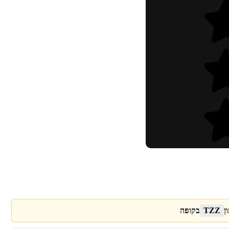
ן
TZZ
בקופה