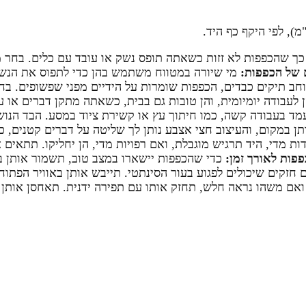
 כך שהכפפות לא זזות כשאתה תופס נשק או עובד עם כלים. בחר 
 של הכפפות:
מי שיורה במטווח משתמש בהן כדי לתפוס את הנשק
וחב תיקים כבדים, הכפפות שומרות על הידיים מפני שפשופים. ב
עבודה יומיומית, והן טובות גם בבית, כשאתה מתקן דברים או עו
מעמד בעבודה קשה, כמו חיתוך עץ או קשירת ציוד במסע. הבד הנו
תן במקום, והעיצוב חצי אצבע נותן לך שליטה על דברים קטנים, 
 הן צמודות מדי, היד תרגיש מוגבלת, ואם רפויות מדי, הן יחליקו. תת
פות לאורך זמן:
כדי שהכפפות יישארו במצב טוב, תשמור אותן 
 חזקים שיכולים לפגוע בעור הסינתטי. תייבש אותן באוויר הפתו
ואם משהו נראה חלש, תחזק אותו עם תפירה ידנית. תאחסן אותן ב