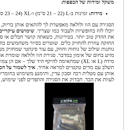
משקל ומידות של הכפפות
:
מידות:
זמינות ב-L (21 – 22 ס"מ) ו-XL (23 – 24 ס"מ), לפי היקף כף היד.
הסגירה עם הוו ולולאה מאפשרת לך להתאים אותן בדיוק,
יוכלו לזוז בחופשיות ולעבוד כמו שצריך.
שימושים עיקריים
את ההדק טוב יותר. בטירונות, כשאתה קושר חבלים או ס
החזקה עוזרת להחזיק כלים. שוטרים בסיור משתמשים בהן ל
נותנות שילוב של נוחות וחוזק, עם עור סינתטי שמחזיק 
מזיע בחום של אימון במדבר. סגירת הוו ולולאה שומרת או
מידה (L או XL) שמתאימה להיקף היד שלך – אם
תשלב עם מדים טקטיים למראה אחיד.
איך לשמור על הכפ
אותן עם מטלית רכה וסבון עדין, ותימנע משימוש בחומרים
לעוות את הבד. תבדוק את הסגירה והתפרים לפני שימוש, 