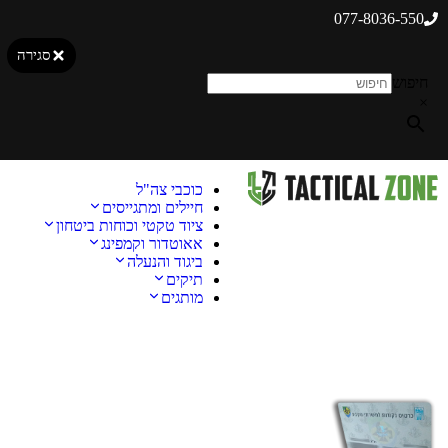
077-8036-550
סגירה
חיפוש
×
כוכבי צה"ל
חיילים ומתגייסים
ציוד טקטי וכוחות ביטחון
אאוטדור וקמפינג
ביגוד והנעלה
תיקים
מותגים
מבצע!