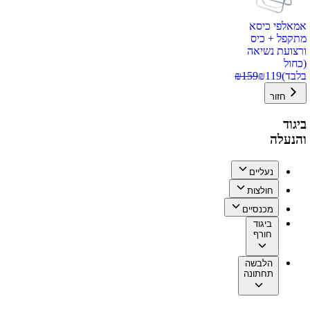
אמאלפי כיסא
מתקפל + כיס
ורצועת נשיאה
(כחול
בלבד)
119
₪
159
₪
חזור
ביגוד
והנעלה
נעליים
חולצות
מכנסיים
ביגוד
חורף
הלבשה
תחתונה