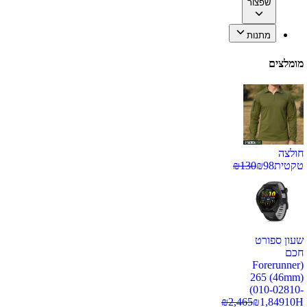
שפצור
מתנות
מומלצים
חולצה
טקטית
98
₪
130
₪
שעון ספורט
חכם
(Forerunner
265 (46mm)
(010-02810-
₪
2,465
₪
1,849
10H