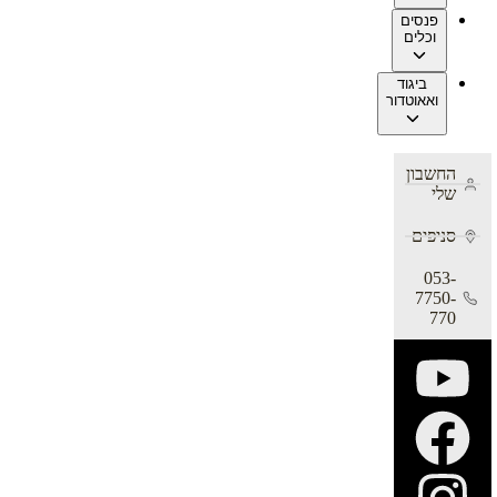
פנסים
וכלים
ביגוד
ואאוטדור
החשבון
שלי
סניפים
053-
7750-
770