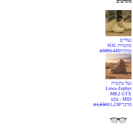
מומלצים
נעליים
טקטיות SOL
נמוכות
449
₪
599
₪
נעל טקטית
Lowa Zephyr
MK2 GTX
MID - צבע
מדברי
1,238
₪
1,650
₪