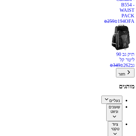
B554 -
WAIST
PACK
₪
259
₪
194
OFA
תיק גב 90
ליטר קל
גב
262
₪
349
₪
חזור
מותגים
נעליים
שעונים
וניווט
ציוד
טקטי