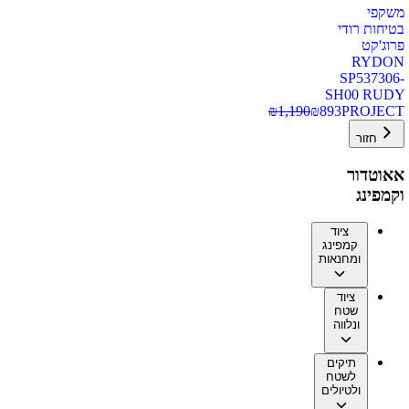
משקפי
בטיחות רודי
פרוג'קט
RYDON
SP537306-
SH00 RUDY
₪
1,190
₪
893
PROJECT
חזור
אאוטדור
וקמפינג
ציוד
קמפינג
ומחנאות
ציוד
שטח
ונלווה
תיקים
לשטח
ולטיולים