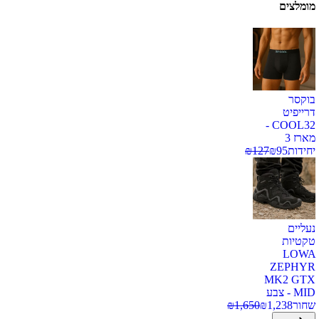
מומלצים
בוקסר
דרייפיט
COOL32 -
מארז 3
יחידות
95
₪
127
₪
נעליים
טקטיות
LOWA
ZEPHYR
MK2 GTX
MID - צבע
שחור
1,238
₪
1,650
₪