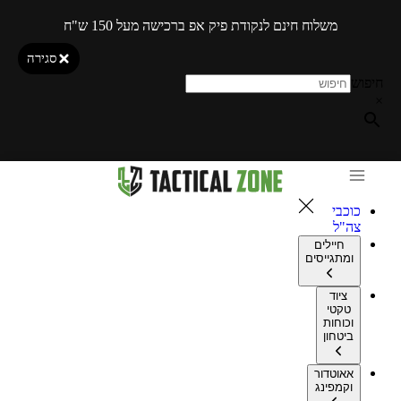
משלוח חינם לנקודת פיק אפ ברכישה מעל 150 ש"ח
סגירה
חיפוש
×
כוכבי
צה"ל
חיילים
ומתגייסים
ציוד
טקטי
וכוחות
ביטחון
אאוטדור
וקמפינג