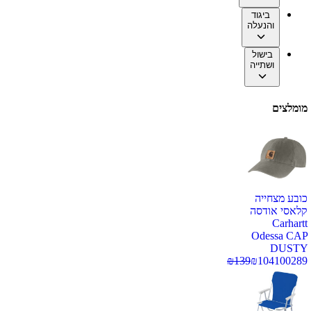
ביגוד
והנעלה
בישול
ושתייה
מומלצים
כובע מצחייה
קלאסי אודסה
Carhartt
Odessa CAP
DUSTY
₪
139
₪
104
100289