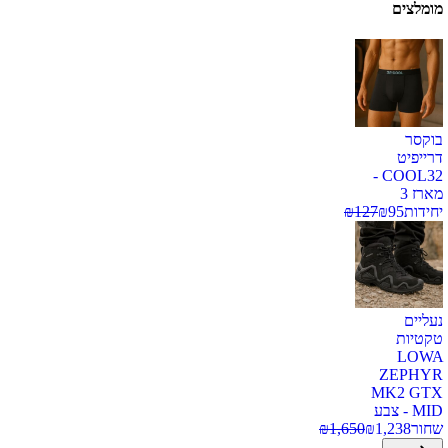
מומלצים
בוקסר
דרייפיט
COOL32 -
מארז 3
יחידות
95
₪
127
₪
נעליים
טקטיות
LOWA
ZEPHYR
MK2 GTX
MID - צבע
שחור
1,238
₪
1,650
₪