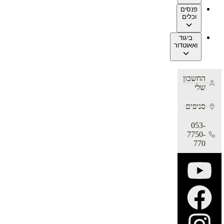
פנסים
וכלים
ביגוד
ואאוטדור
החשבון
שלי
סניפים
053-
7750-
770