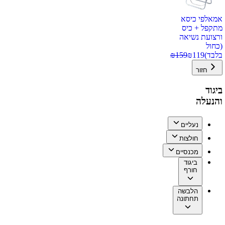
אמאלפי כיסא
מתקפל + כיס
ורצועת נשיאה
(כחול
בלבד)
119
₪
159
₪
חזור
ביגוד
והנעלה
נעליים
חולצות
מכנסיים
ביגוד
חורף
הלבשה
תחתונה