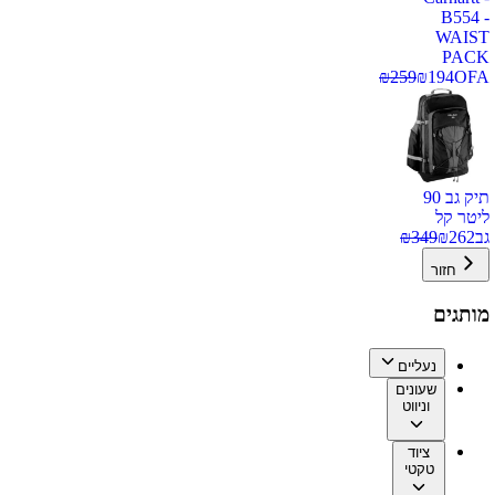
B554 -
WAIST
PACK
₪
259
₪
194
OFA
תיק גב 90
ליטר קל
גב
262
₪
349
₪
חזור
מותגים
נעליים
שעונים
וניווט
ציוד
טקטי