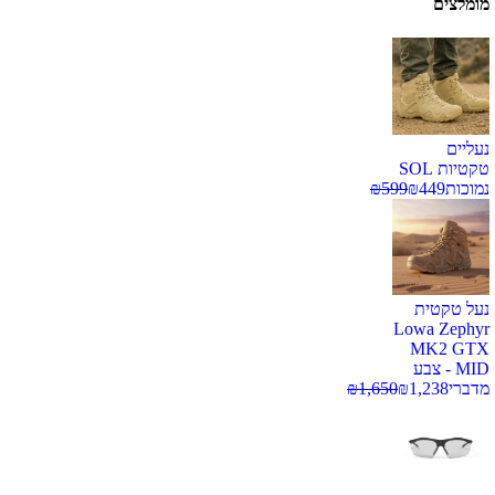
מומלצים
נעליים
טקטיות SOL
נמוכות
449
₪
599
₪
נעל טקטית
Lowa Zephyr
MK2 GTX
MID - צבע
מדברי
1,238
₪
1,650
₪