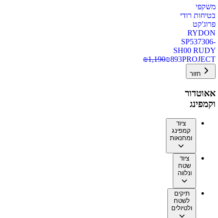
משקפי
בטיחות רודי
פרוג'קט
RYDON
SP537306-
SH00 RUDY
₪
1,190
₪
893
PROJECT
חזור
אאוטדור
וקמפינג
ציוד
קמפינג
ומחנאות
ציוד
שטח
ונלווה
תיקים
לשטח
ולטיולים