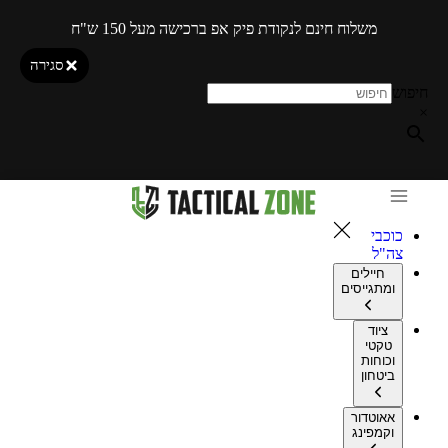
משלוח חינם לנקודת פיק אפ ברכישה מעל 150 ש"ח
סגירה
חיפוש
×
כוכבי
צה"ל
חיילים
ומתגייסים
ציוד
טקטי
וכוחות
ביטחון
אאוטדור
וקמפינג