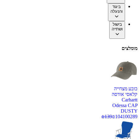
ביגוד
והנעלה
בישול
ושתייה
מומלצים
כובע מצחייה
קלאסי אודסה
Carhartt
Odessa CAP
DUSTY
₪
139
₪
104
100289