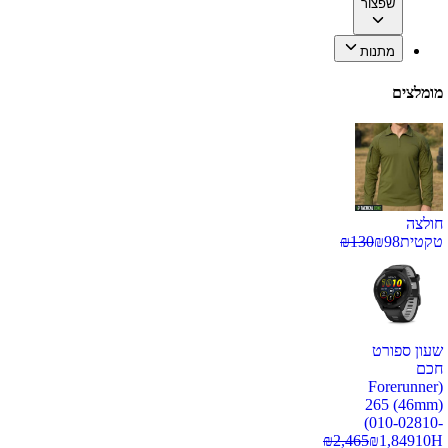
שפצור
מתנות
מומלצים
חולצה
טקטית
98
₪
130
₪
שעון ספורט
חכם
(Forerunner
265 (46mm)
(010-02810-
₪
2,465
₪
1,849
10H