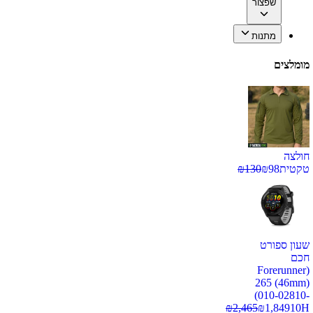
שפצור
מתנות
מומלצים
חולצה
טקטית
98
₪
130
₪
שעון ספורט
חכם
(Forerunner
265 (46mm)
(010-02810-
₪
2,465
₪
1,849
10H