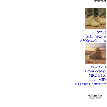
מומלצים
נעליים
טקטיות SOL
נמוכות
449
₪
599
₪
נעל טקטית
Lowa Zephyr
MK2 GTX
MID - צבע
מדברי
1,238
₪
1,650
₪