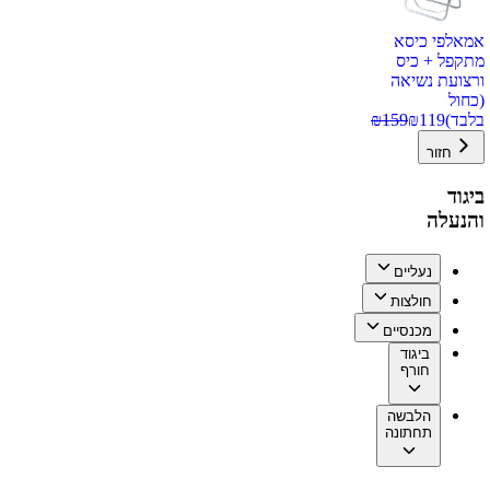
אמאלפי כיסא
מתקפל + כיס
ורצועת נשיאה
(כחול
בלבד)
119
₪
159
₪
חזור
ביגוד
והנעלה
נעליים
חולצות
מכנסיים
ביגוד
חורף
הלבשה
תחתונה