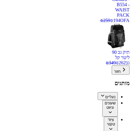
B554 -
WAIST
PACK
₪
259
₪
194
OFA
תיק גב 90
ליטר קל
גב
262
₪
349
₪
חזור
מותגים
נעליים
שעונים
וניווט
ציוד
טקטי