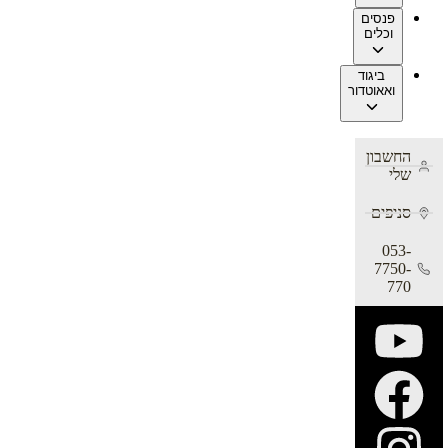
פנסים
וכלים
ביגוד
ואאוטדור
החשבון
שלי
סניפים
053-
7750-
770