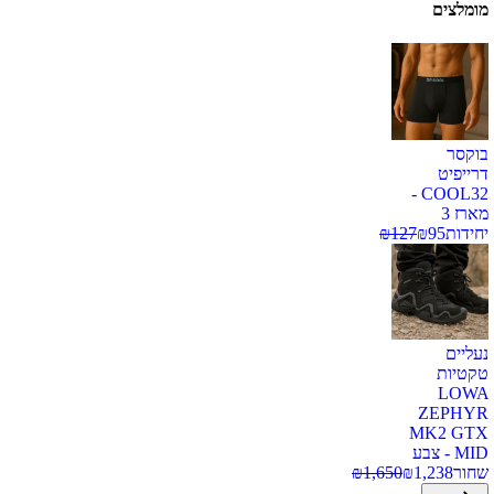
מומלצים
בוקסר
דרייפיט
COOL32 -
מארז 3
יחידות
95
₪
127
₪
נעליים
טקטיות
LOWA
ZEPHYR
MK2 GTX
MID - צבע
שחור
1,238
₪
1,650
₪