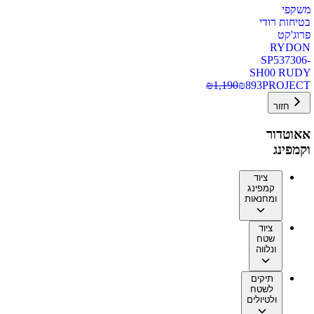
משקפי
בטיחות רודי
פרוג'קט
RYDON
SP537306-
SH00 RUDY
₪
1,190
₪
893
PROJECT
חזור
אאוטדור
וקמפינג
ציוד
קמפינג
ומחנאות
ציוד
שטח
ונלווה
תיקים
לשטח
ולטיולים