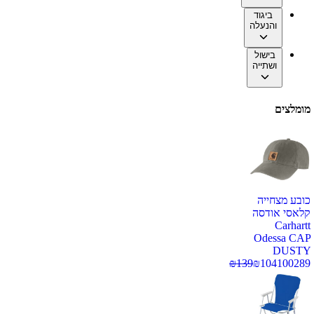
ביגוד
והנעלה
בישול
ושתייה
מומלצים
כובע מצחייה
קלאסי אודסה
Carhartt
Odessa CAP
DUSTY
₪
139
₪
104
100289