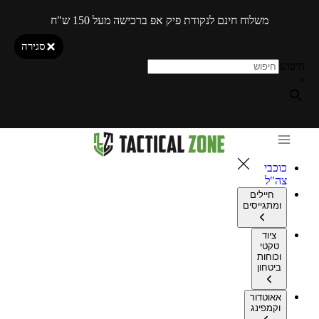
משלוח חינם לנקודת פיק אפ ברכישה מעל 150 ש"ח
סגירה
חיפוש
×
כוכבי
צה"ל
חיילים
ומתגייסים
ציוד
טקטי
וכוחות
ביטחון
אאוטדור
וקמפינג