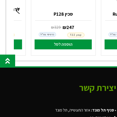
לדרמ
סכין P128
‏ ₪
247
‏ ₪
00
‏ ₪
329
 צה"ל
כרטיסי צה"ל
קופון TZZ
קופון TZZ
הוספה לסל
הו
יצירת קשר
•
סניף תל מונד:
אזור התעשייה, תל מונד