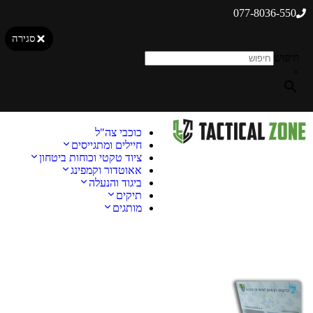
077-8036-550
סגירה
חיפוש
×
כוכבי צה"ל
חיילים ומתגייסים
ציוד טקטי וכוחות ביטחון
אאוטדור וקמפינג
ביגוד והנעלה
תיקים
מותגים