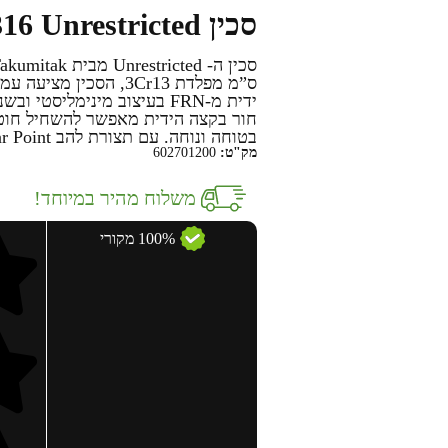
סכין Takumitak – TKF 316 Unrestricted – אפור מלנג
ס”מ מפלדת 3Cr13, הסכ
ידית מ-FRN בעיצוב מינימל
חור בקצה הידית מאפשר להשחיל חוט
בטוחה ונוחה. עם תצורת להב Spear Point דו-צדדית חצי משוננת
מק"ט:
602701200
משלוח מהיר במיוחד!
100% מקורי