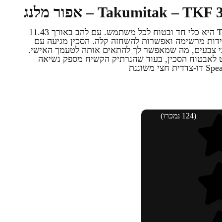
סכין ה- Unrestricted מבית Takumitak היא כלי חד ובטוח לכל משתמש. עם להב באורך 11.43
ין מציעה עמידות מרשימה ואפשרות להשחזה קלה. הסכין מגיעה עם
יסטי ובשני צבעים, מה שמאפשר לך להתאים אותה לטעמך האישי.
 לאבטוח הסכין, בעוד שהנרתיק הקשיח מספק נשיאה
(124 נמכרו)