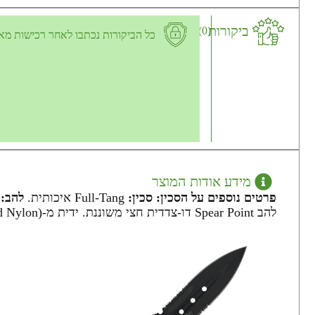
ביקורות
(0)
כל הביקורות נכתבו לאחר רכישות מא
מידע אודות המוצר
פרטים נוספים על הסכין:
סכין:
Full-Tang איכותית.
להב:
11.43
להב Spear Point דו-צדדית חצי משוננת. ידית מ-FRN (Fiberglass Reinforced Nylon). פלטות ידית בשחור וחום להתאמה אישית. חור להשחלת חוט בקצה הידית.