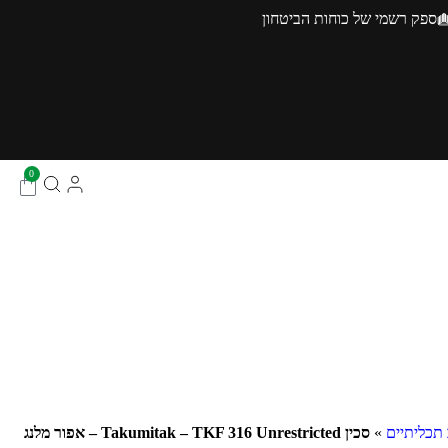
ספק רשמי של כוחות הביטחון
0
 תכליתיים
»
סכין Takumitak – TKF 316 Unrestricted – אפור מלנג