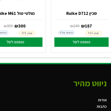
סכין Ruike D712
מולטי טול Ruike M61
‏ ₪
187
‏ ₪
300
‏ ₪
249
‏ ₪
399
כרטיסי צה"ל
כרטיסי
קופון TZZ
קופון TZZ
הוספה לסל
הוספה לסל
ניווט מהיר
אודות
כתבות