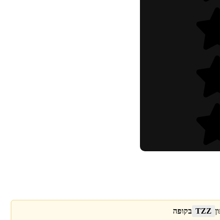
ן
TZZ
בקופה