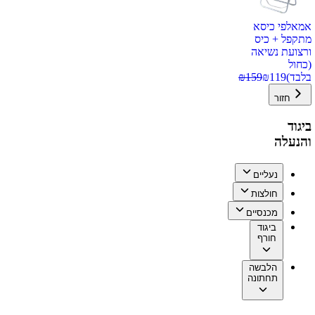
אמאלפי כיסא
מתקפל + כיס
ורצועת נשיאה
(כחול
בלבד)
119
₪
159
₪
חזור
ביגוד
והנעלה
נעליים
חולצות
מכנסיים
ביגוד
חורף
הלבשה
תחתונה