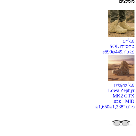
מומלצים
נעליים
טקטיות SOL
נמוכות
449
₪
599
₪
נעל טקטית
Lowa Zephyr
MK2 GTX
MID - צבע
מדברי
1,238
₪
1,650
₪