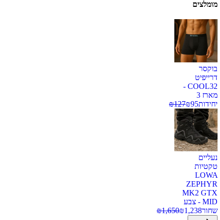
מומלצים
בוקסר
דרייפיט
COOL32 -
מארז 3
יחידות
95
₪
127
₪
נעליים
טקטיות
LOWA
ZEPHYR
MK2 GTX
MID - צבע
שחור
1,238
₪
1,650
₪