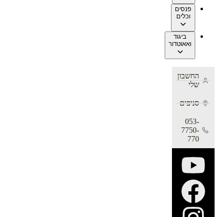
פנסים
וכלים
ביגוד
ואאוטדור
החשבון
שלי
סניפים
053-
7750-
770