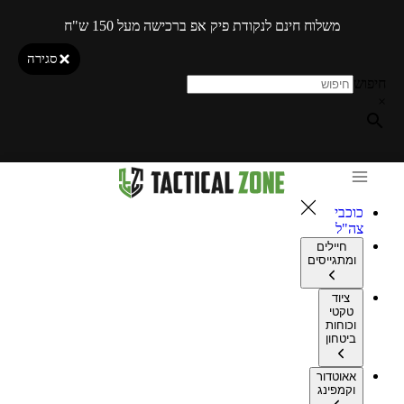
משלוח חינם לנקודת פיק אפ ברכישה מעל 150 ש"ח
סגירה
חיפוש
×
כוכבי
צה"ל
חיילים
ומתגייסים
ציוד
טקטי
וכוחות
ביטחון
אאוטדור
וקמפינג