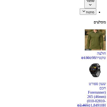
שפצור
מתנות
מומלצים
חולצה
טקטית
98
₪
130
₪
שעון ספורט
חכם
(Forerunner
265 (46mm)
(010-02810-
₪
2,465
₪
1,849
10H