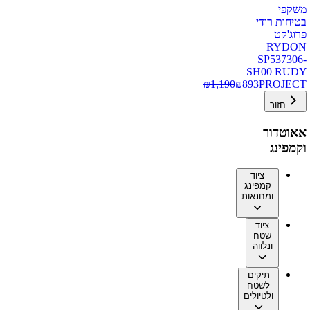
משקפי
בטיחות רודי
פרוג'קט
RYDON
SP537306-
SH00 RUDY
₪
1,190
₪
893
PROJECT
חזור
אאוטדור
וקמפינג
ציוד
קמפינג
ומחנאות
ציוד
שטח
ונלווה
תיקים
לשטח
ולטיולים