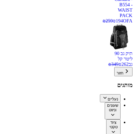
B554 -
WAIST
PACK
₪
259
₪
194
OFA
תיק גב 90
ליטר קל
גב
262
₪
349
₪
חזור
מותגים
נעליים
שעונים
וניווט
ציוד
טקטי