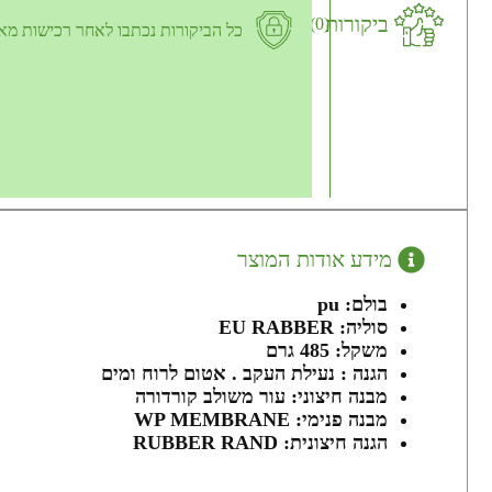
ביקורות
(0)
כל הביקורות נכתבו לאחר רכישות מא
מידע אודות המוצר
בולם: pu
סוליה: EU RABBER
משקל: 485 גרם
הגנה : נעילת העקב . אטום לרוח ומים
מבנה חיצוני: עור משולב קורדורה
מבנה פנימי: WP MEMBRANE
הגנה חיצונית: RUBBER RAND