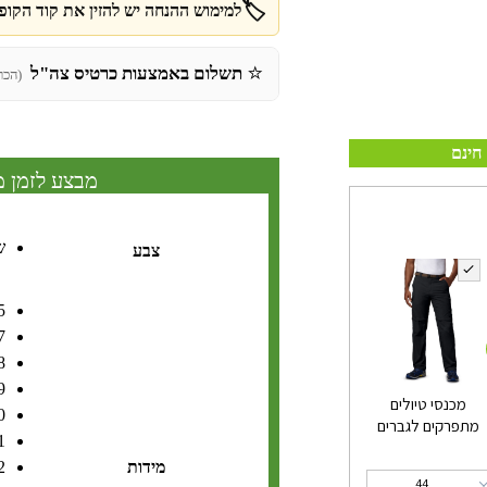
🏷️
למימוש ההנחה יש להזין את קוד הקופו
⭐
תשלום באמצעות כרטיס צה"ל
(הכר
חינם
מבצע לזמן מ
ש
צבע
5
7
8
9
מכנסי טיולים
0
מתפרקים לגברים
1
מידות
2
44