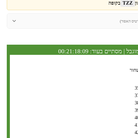
ן
TZZ
בקופה
טיס האפור)
וגבל | מסתיים בעוד:
00:21:18:08
חור
3
3
3
3
4
4
4