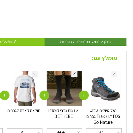
ניתן לרכוש בכוכבים / נקודות
✓ משלוח 
מומלץ עם:
+
+
+
נעל טיולים Ultra
2 זוגות גרבי קומנדו
חולצה קצרה לגברים
Trak / LYTOS גברים
BETHERE
Go Nature
M
44-47
47