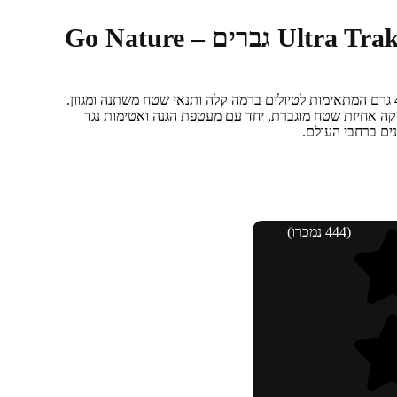
נעל טיולים Ultra Trak / LYTOS גברים Go Nature –
נעלי טיולים Ultra Trek קלות משקל רק 485 גרם המתאימות לטיולים ברמה קלה ותנאי שטח משתנה ומגוון.
קה אחיזת שטח מוגברת, יחד עם מעטפת הגנה ואטימות נגד
ים ברחבי העולם.
(444 נמכרו)