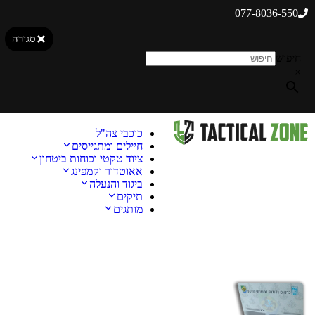
077-8036-550
סגירה
חיפוש
×
כוכבי צה"ל
חיילים ומתגייסים
ציוד טקטי וכוחות ביטחון
אאוטדור וקמפינג
ביגוד והנעלה
תיקים
מותגים