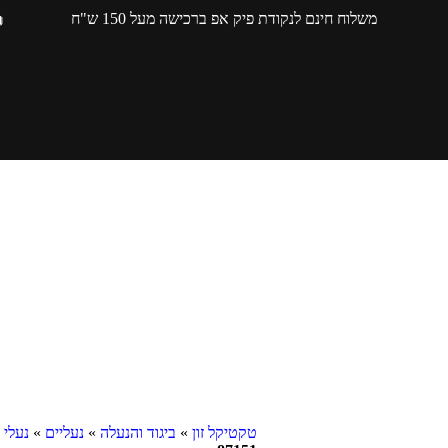
משלוח חינם לנקודת פיק אפ ברכישה מעל 150 ש"ח
טקטיקל זון
»
ביגוד והנעלה
»
נעליים
»
נעלי 