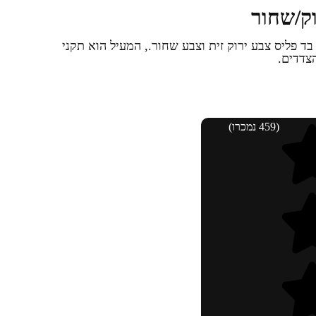
וק/שחור
ד פליס צבע ירוק זית וצבע שחור., המעיל הוא תקני
צדדים.
(459 נמכרו)