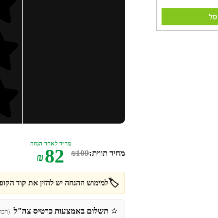
סל
מחיר לאחר הנחה
82
מחיר תווית:
109
₪
₪
🏷️
למימוש ההנחה יש להזין את קוד הקופו
⭐
תשלום באמצעות כרטיס צה"ל
(הכר