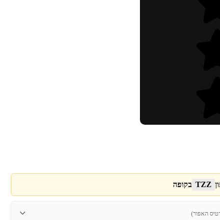
ן
TZZ
בקופה
טיס האפור)