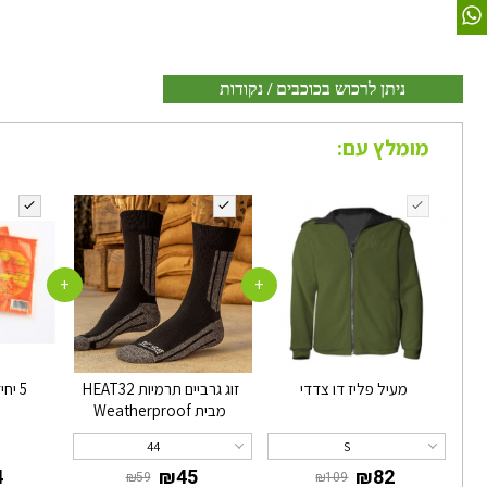
ניתן לרכוש בכוכבים / נקודות
מומלץ עם:
+
+
מעיל פליז דו צדדי
זוג גרביים תרמיות HEAT32
5 יחידות שקיות חימום
מבית Weatherproof
44
S