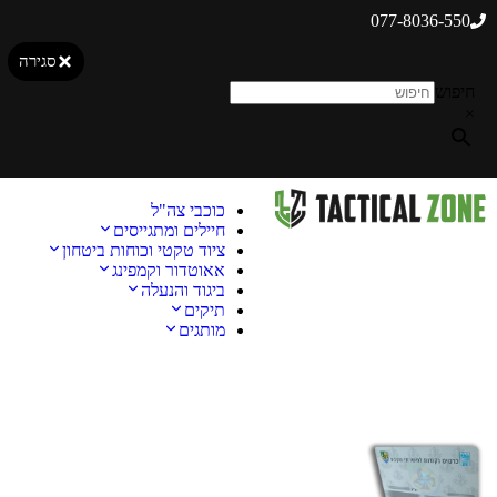
077-8036-550
סגירה
חיפוש
×
כוכבי צה"ל
חיילים ומתגייסים
ציוד טקטי וכוחות ביטחון
אאוטדור וקמפינג
ביגוד והנעלה
תיקים
מותגים