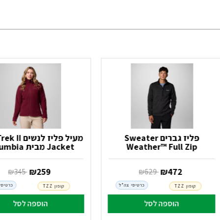
פליז גברים Sweater
מעיל פליז לנשי
Weather™ Full Zip
Jacket מבית Columbia
‏ ₪
472
‏ ₪
259
‏ ₪
629
‏ ₪
345
כרטיסי צה"ל
כרטיסי
קופון TZZ
קופון TZZ
הוספה לסל
הוספה לסל