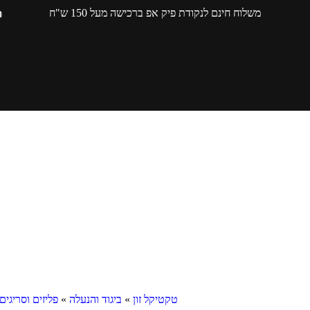
משלוח חינם לנקודת פיק אפ ברכישה מעל 150 ש"ח
טקטיקל זון
»
ביגוד והנעלה
»
פליזים וסריגים