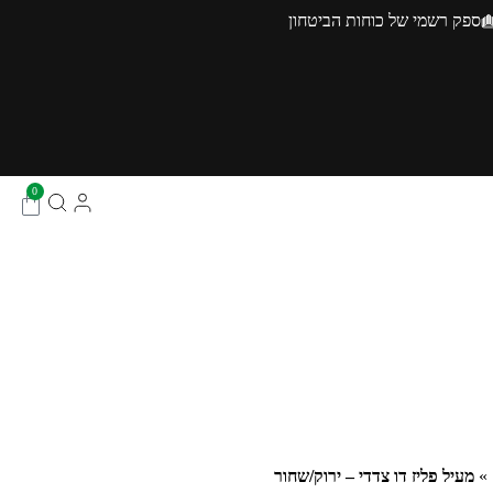
ספק רשמי של כוחות הביטחון
0
»
מעיל פליז דו צדדי – ירוק/שחור