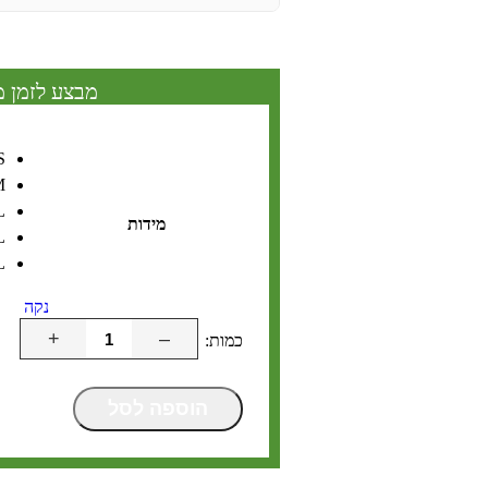
מבצע לזמן מ
S
M
L
מידות
L
L
נקה
+
–
הוספה לסל