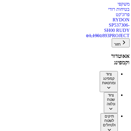
משקפי
בטיחות רודי
פרוג'קט
RYDON
SP537306-
SH00 RUDY
₪
1,190
₪
893
PROJECT
חזור
אאוטדור
וקמפינג
ציוד
קמפינג
ומחנאות
ציוד
שטח
ונלווה
תיקים
לשטח
ולטיולים