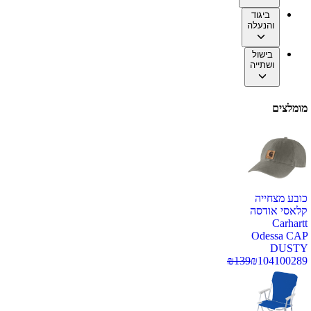
ביגוד
והנעלה
בישול
ושתייה
מומלצים
כובע מצחייה
קלאסי אודסה
Carhartt
Odessa CAP
DUSTY
₪
139
₪
104
100289