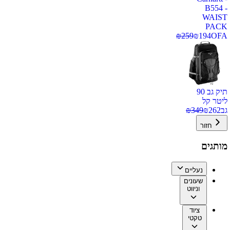
B554 -
WAIST
PACK
₪
259
₪
194
OFA
תיק גב 90
ליטר קל
גב
262
₪
349
₪
חזור
מותגים
נעליים
שעונים
וניווט
ציוד
טקטי