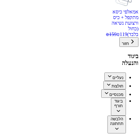
אמאלפי כיסא
מתקפל + כיס
ורצועת נשיאה
(כחול
בלבד)
119
₪
159
₪
חזור
ביגוד
והנעלה
נעליים
חולצות
מכנסיים
ביגוד
חורף
הלבשה
תחתונה