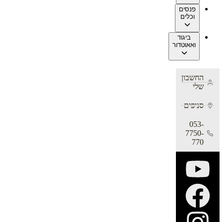
פנסים
וכלים
ביגוד
ואאוטדור
החשבון
שלי
סניפים
053-
7750-
770