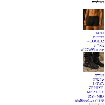
מומלצים
בוקסר
דרייפיט
COOL32 -
מארז 3
יחידות
95
₪
127
₪
נעליים
טקטיות
LOWA
ZEPHYR
MK2 GTX
MID - צבע
שחור
1,238
₪
1,650
₪