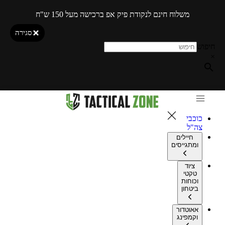
משלוח חינם לנקודת פיק אפ ברכישה מעל 150 ש"ח
סגירה
חיפוש
×
כוכבי
צה"ל
חיילים
ומתגייסים
ציוד
טקטי
וכוחות
ביטחון
אאוטדור
וקמפינג