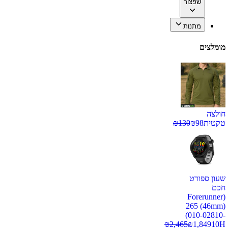
שפצור
מתנות
מומלצים
חולצה
טקטית
98
₪
130
₪
שעון ספורט
חכם
(Forerunner
265 (46mm)
(010-02810-
₪
2,465
₪
1,849
10H