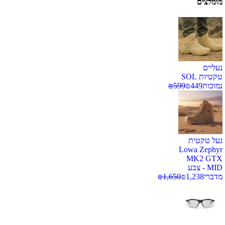
מומלצים
נעליים
טקטיות SOL
נמוכות
449
₪
599
₪
נעל טקטית
Lowa Zephyr
MK2 GTX
MID - צבע
מדברי
1,238
₪
1,650
₪