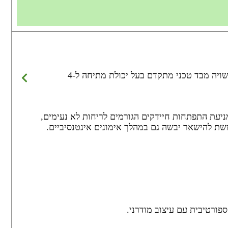
חולצת דרייפיט לנשים מבית Under Armour, המתוכננת להעניק ביצועים טכניים גבוהים לצד מראה נשי ומחמיא. החולצה עשויה מבד טכני מתקדם בעל יכולת מתיחה ל-4
ח מסייעת במניעת התפתחות חיידקים הגורמים לריחות לא נעימים,
שת להישאר יבשה גם במהלך אימונים אינטנסיביים.
ספורטיבית עם עיצוב מודרני.