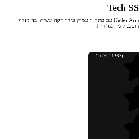
חולצת דרייפיט לנשים Under Armour Tech SSV עם פתח וי עמוק וגזרה דקה ונשית. בד מנדף
(11367 נמכרו)