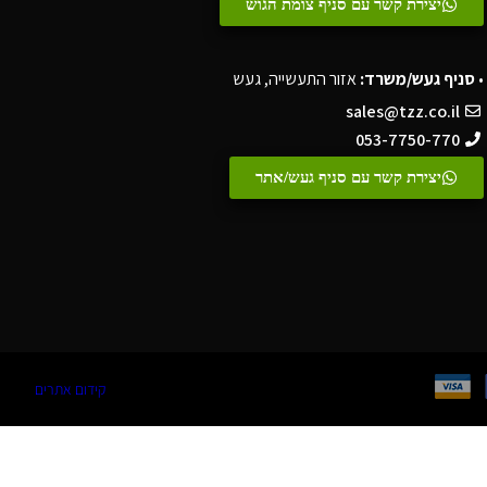
יצירת קשר עם סניף צומת הגוש
•
סניף געש/משרד:
אזור התעשייה, געש
sales@tzz.co.il
053-7750-770
יצירת קשר עם סניף געש/אתר
קידום אתרים