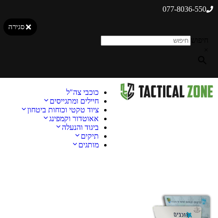
077-8036-550
סגירה
חיפוש
×
כוכבי צה"ל
חיילים ומתגייסים
ציוד טקטי וכוחות ביטחון
אאוטדור וקמפינג
ביגוד והנעלה
תיקים
מותגים