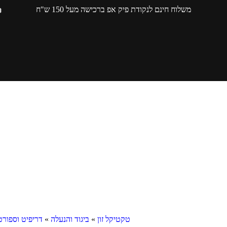
משלוח חינם לנקודת פיק אפ ברכישה מעל 150 ש"ח
טקטיקל זון
»
ביגוד והנעלה
»
דריפיט וספורט