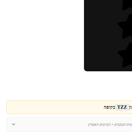
ן
TZZ
בקופה
טיס הכוכבים + הכרטיס האפור)