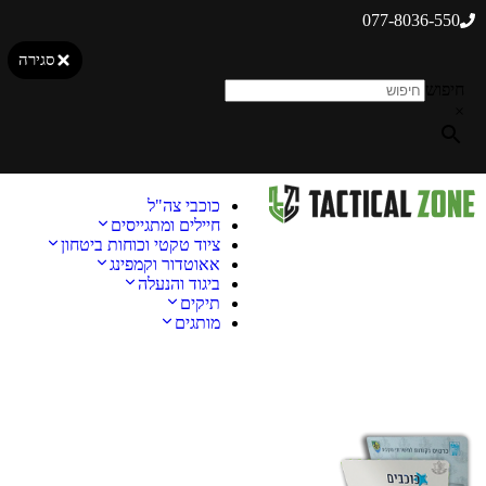
077-8036-550
סגירה
חיפוש
×
כוכבי צה"ל
חיילים ומתגייסים
ציוד טקטי וכוחות ביטחון
אאוטדור וקמפינג
ביגוד והנעלה
תיקים
מותגים
מבצע!