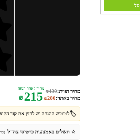
סל
מחיר לאחר הנחה
מחיר תווית:
439
₪
215
₪
מחיר באתר:
286
₪
🏷️
למימוש ההנחה יש להזין את קוד הקופו
⭐
תשלום באמצעות כרטיסי צה"ל
(כר