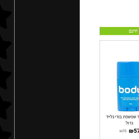
חינם
 שפשפת בודי גלייד
גדול