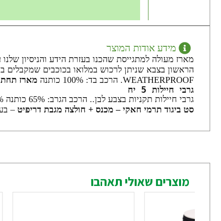
מידע אודות המוצר
מארז מעולה למתגייסת שהכנו בעזרת הידע והניסיון שלנו
הראשון בצבא שניתן לרכוש במלואו בכוכבים שמקבלים במי
WEATHERPROOF. הרכב בד: 100% כותנה
מארז תחתונ
גרבי חיילות 5 יח
גרבי חיילות תקניות בצבע לבן.. הרכב הגרב: 65% כותנה 10% ספנדקס 8% אלאסטן 17% פוליאסט
סט ביגוד תרמי חאקי – מכנס + חולצה
מגבת דריפיט
– בעל
מוצרים שאולי תאהבו