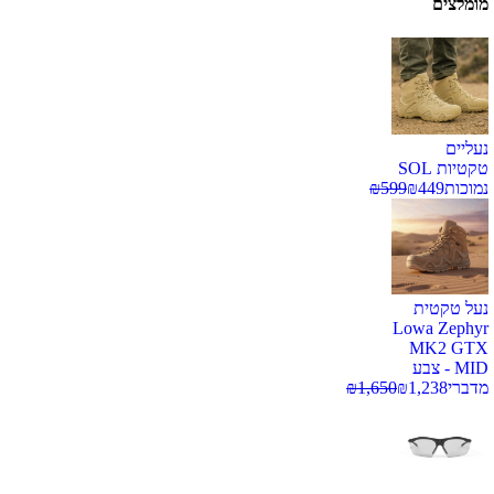
מומלצים
נעליים
טקטיות SOL
נמוכות
449
₪
599
₪
נעל טקטית
Lowa Zephyr
MK2 GTX
MID - צבע
מדברי
1,238
₪
1,650
₪