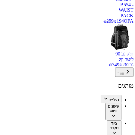
B554 -
WAIST
PACK
₪
259
₪
194
OFA
תיק גב 90
ליטר קל
גב
262
₪
349
₪
חזור
מותגים
נעליים
שעונים
וניווט
ציוד
טקטי