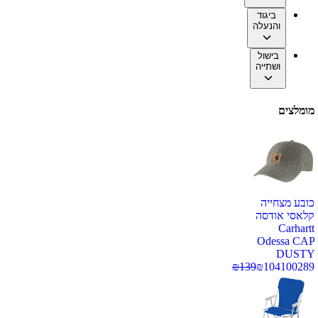
ביגוד
והנעלה
בישול
ושתייה
מומלצים
כובע מצחייה
קלאסי אודסה
Carhartt
Odessa CAP
DUSTY
₪
139
₪
104
100289