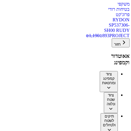
משקפי
בטיחות רודי
פרוג'קט
RYDON
SP537306-
SH00 RUDY
₪
1,190
₪
893
PROJECT
חזור
אאוטדור
וקמפינג
ציוד
קמפינג
ומחנאות
ציוד
שטח
ונלווה
תיקים
לשטח
ולטיולים