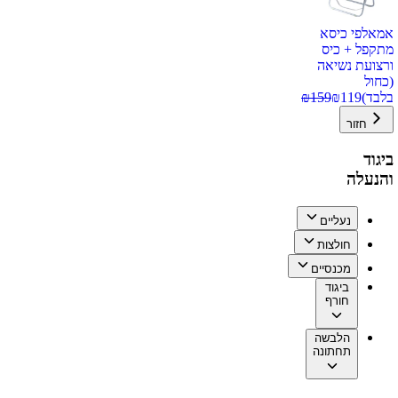
אמאלפי כיסא
מתקפל + כיס
ורצועת נשיאה
(כחול
בלבד)
119
₪
159
₪
חזור
ביגוד
והנעלה
נעליים
חולצות
מכנסיים
ביגוד
חורף
הלבשה
תחתונה