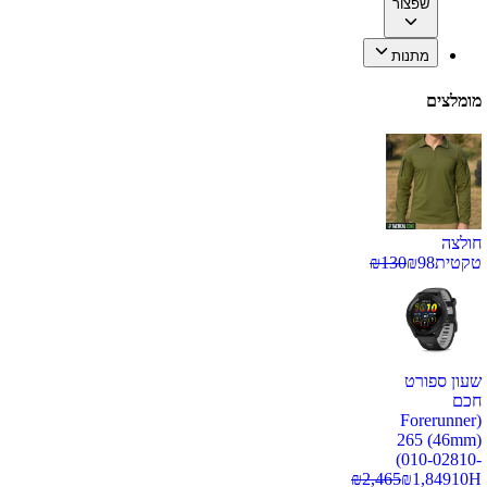
שפצור
מתנות
מומלצים
חולצה
טקטית
98
₪
130
₪
שעון ספורט
חכם
(Forerunner
265 (46mm)
(010-02810-
₪
2,465
₪
1,849
10H