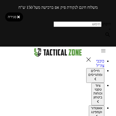
משלוח חינם לנקודת פיק אפ ברכישה מעל 150 ש"ח
סגירה
חיפוש
×
כוכבי
צה"ל
חיילים
ומתגייסים
ציוד
טקטי
וכוחות
ביטחון
אאוטדור
וקמפינג