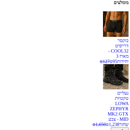
מומלצים
בוקסר
דרייפיט
COOL32 -
מארז 3
יחידות
95
₪
127
₪
נעליים
טקטיות
LOWA
ZEPHYR
MK2 GTX
MID - צבע
שחור
1,238
₪
1,650
₪