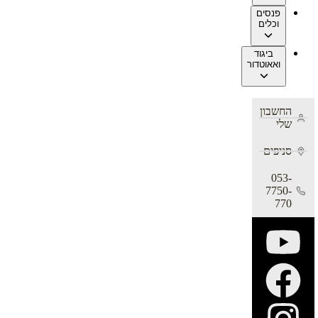
פנסים
וכלים
ביגוד
ואאוטדור
החשבון
שלי
סניפים
053-
7750-
770