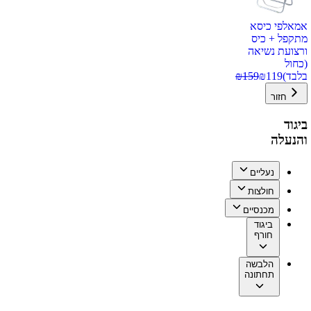
אמאלפי כיסא
מתקפל + כיס
ורצועת נשיאה
(כחול
בלבד)
119
₪
159
₪
חזור
ביגוד
והנעלה
נעליים
חולצות
מכנסיים
ביגוד
חורף
הלבשה
תחתונה