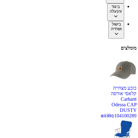
ביגוד
והנעלה
בישול
ושתייה
מומלצים
כובע מצחייה
קלאסי אודסה
Carhartt
Odessa CAP
DUSTY
₪
139
₪
104
100289