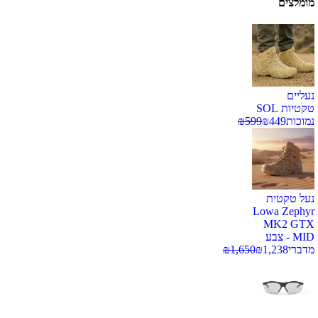
מומלצים
נעליים
טקטיות SOL
נמוכות
449
₪
599
₪
נעל טקטית
Lowa Zephyr
MK2 GTX
MID - צבע
מדברי
1,238
₪
1,650
₪