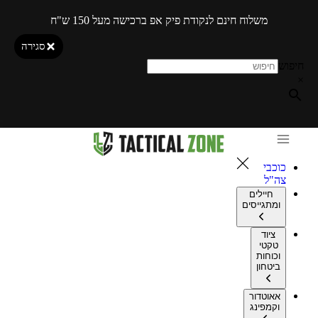
משלוח חינם לנקודת פיק אפ ברכישה מעל 150 ש"ח
סגירה
חיפוש
×
כוכבי
צה"ל
חיילים
ומתגייסים
ציוד
טקטי
וכוחות
ביטחון
אאוטדור
וקמפינג