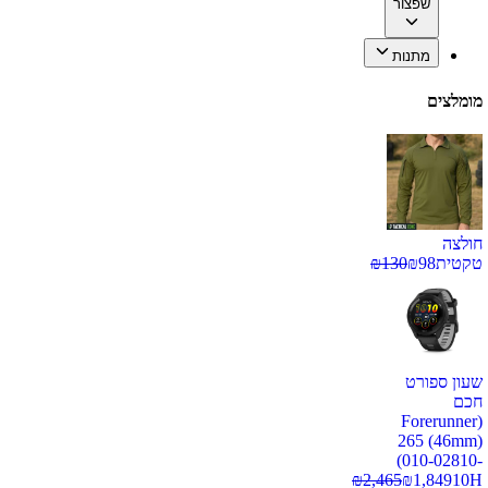
שפצור
מתנות
מומלצים
חולצה
טקטית
98
₪
130
₪
שעון ספורט
חכם
(Forerunner
265 (46mm)
(010-02810-
₪
2,465
₪
1,849
10H