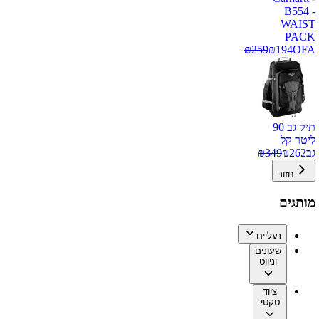
B554 -
WAIST
PACK
₪
259
₪
194
OFA
תיק גב 90
ליטר קל
גב
262
₪
349
₪
חזור
מותגים
נעליים
שעונים
וניווט
ציוד
טקטי