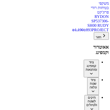
משקפי
בטיחות רודי
פרוג'קט
RYDON
SP537306-
SH00 RUDY
₪
1,190
₪
893
PROJECT
חזור
אאוטדור
וקמפינג
ציוד
קמפינג
ומחנאות
ציוד
שטח
ונלווה
תיקים
לשטח
ולטיולים