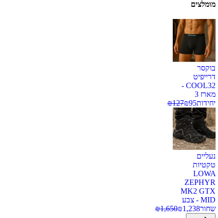
מומלצים
בוקסר
דרייפיט
COOL32 -
מארז 3
יחידות
95
₪
127
₪
נעליים
טקטיות
LOWA
ZEPHYR
MK2 GTX
MID - צבע
שחור
1,238
₪
1,650
₪