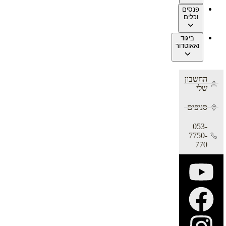
פנסים
וכלים
ביגוד
ואאוטדור
החשבון
שלי
סניפים
053-
7750-
770