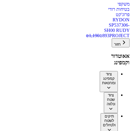
משקפי
בטיחות רודי
פרוג'קט
RYDON
SP537306-
SH00 RUDY
₪
1,190
₪
893
PROJECT
חזור
אאוטדור
וקמפינג
ציוד
קמפינג
ומחנאות
ציוד
שטח
ונלווה
תיקים
לשטח
ולטיולים