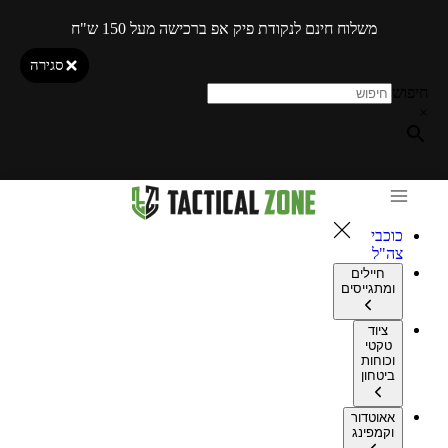
משלוח חינם לנקודת פיק אפ ברכישה מעל 150 ש"ח
סגירה
חיפוש
×
כוכבי
צה"ל
חיילים
ומתגייסים
ציוד
טקטי
וכוחות
ביטחון
אאוטדור
וקמפינג