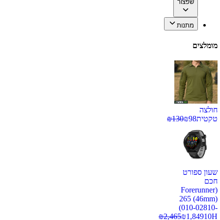
שפצור
מתנות
מומלצים
חולצה
טקטית
98
₪
130
₪
שעון ספורט
חכם
(Forerunner
265 (46mm)
(010-02810-
₪
2,465
₪
1,849
10H