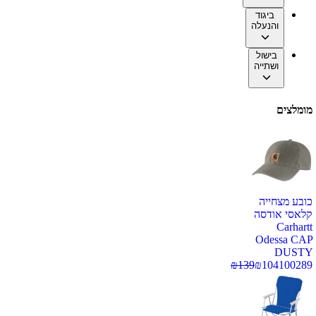
ביגוד
והנעלה
בישול
ושתייה
מומלצים
כובע מצחייה
קלאסי אודסה
Carhartt
Odessa CAP
DUSTY
₪
139
₪
104
100289