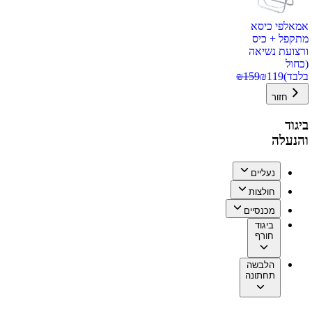
אמאלפי כיסא
מתקפל + כיס
ורצועת נשיאה
(כחול
בלבד)
119
₪
159
₪
חזור
ביגוד
והנעלה
נעליים
חולצות
מכנסיים
ביגוד
חורף
הלבשה
תחתונה