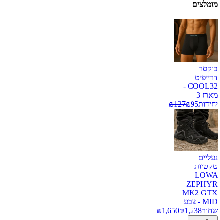
מומלצים
בוקסר
דרייפיט
COOL32 -
מארז 3
יחידות
95
₪
127
₪
נעליים
טקטיות
LOWA
ZEPHYR
MK2 GTX
MID - צבע
שחור
1,238
₪
1,650
₪