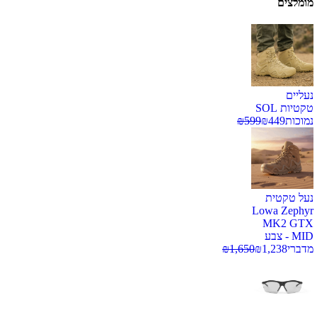
מומלצים
נעליים
טקטיות SOL
נמוכות
449
₪
599
₪
נעל טקטית
Lowa Zephyr
MK2 GTX
MID - צבע
מדברי
1,238
₪
1,650
₪