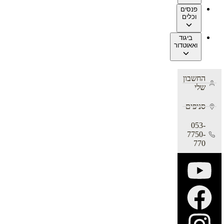
פנסים
וכלים
ביגוד
ואאוטדור
החשבון
שלי
סניפים
053-
7750-
770