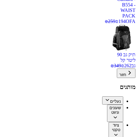
B554 -
WAIST
PACK
₪
259
₪
194
OFA
תיק גב 90
ליטר קל
גב
262
₪
349
₪
חזור
מותגים
נעליים
שעונים
וניווט
ציוד
טקטי