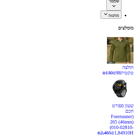
שפצור
מתנות
מומלצים
חולצה
טקטית
98
₪
130
₪
שעון ספורט
חכם
(Forerunner
265 (46mm)
(010-02810-
₪
2,465
₪
1,849
10H