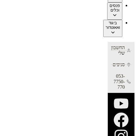
פנסים
וכלים
ביגוד
ואאוטדור
החשבון
שלי
סניפים
053-
7750-
770