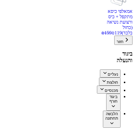
אמאלפי כיסא
מתקפל + כיס
ורצועת נשיאה
(כחול
בלבד)
119
₪
159
₪
חזור
ביגוד
והנעלה
נעליים
חולצות
מכנסיים
ביגוד
חורף
הלבשה
תחתונה