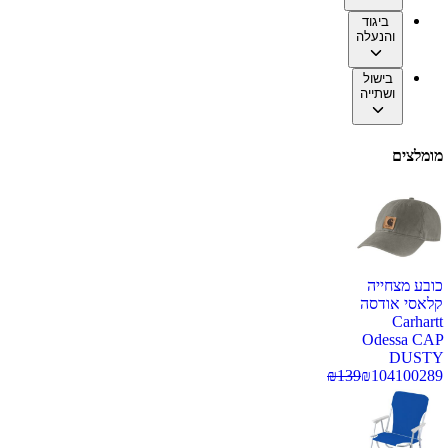
ביגוד
והנעלה
בישול
ושתייה
מומלצים
כובע מצחייה
קלאסי אודסה
Carhartt
Odessa CAP
DUSTY
₪
139
₪
104
100289