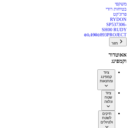
משקפי
בטיחות רודי
פרוג'קט
RYDON
SP537306-
SH00 RUDY
₪
1,190
₪
893
PROJECT
חזור
אאוטדור
וקמפינג
ציוד
קמפינג
ומחנאות
ציוד
שטח
ונלווה
תיקים
לשטח
ולטיולים