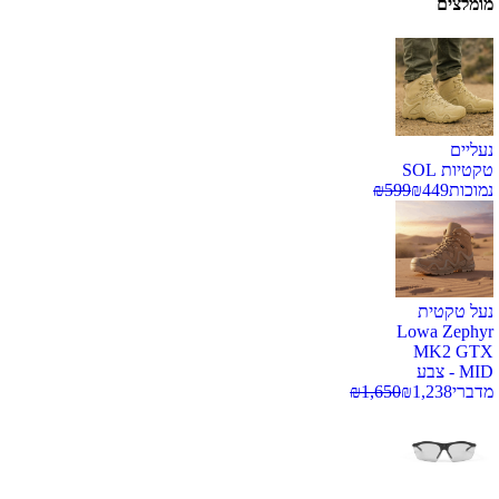
מומלצים
נעליים
טקטיות SOL
נמוכות
449
₪
599
₪
נעל טקטית
Lowa Zephyr
MK2 GTX
MID - צבע
מדברי
1,238
₪
1,650
₪