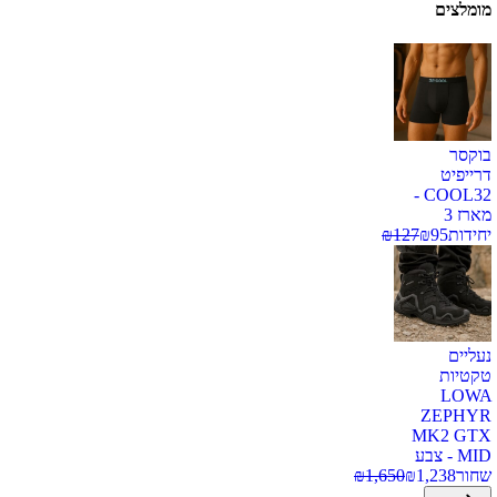
מומלצים
בוקסר
דרייפיט
COOL32 -
מארז 3
יחידות
95
₪
127
₪
נעליים
טקטיות
LOWA
ZEPHYR
MK2 GTX
MID - צבע
שחור
1,238
₪
1,650
₪