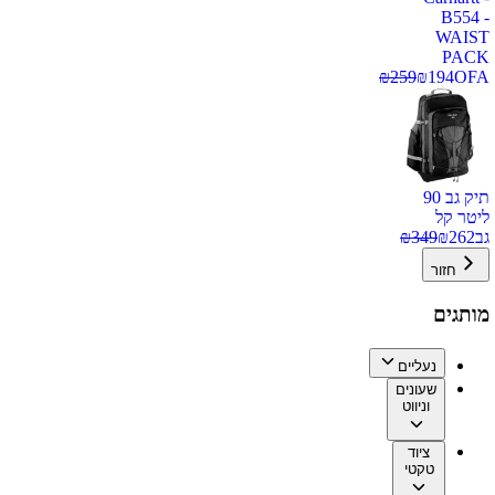
B554 -
WAIST
PACK
₪
259
₪
194
OFA
תיק גב 90
ליטר קל
גב
262
₪
349
₪
חזור
מותגים
נעליים
שעונים
וניווט
ציוד
טקטי