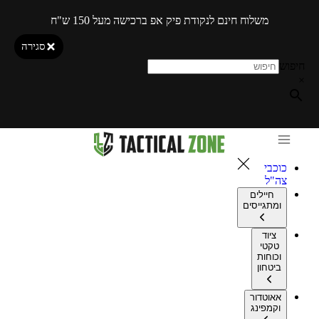
משלוח חינם לנקודת פיק אפ ברכישה מעל 150 ש"ח
סגירה
חיפוש
×
כוכבי
צה"ל
חיילים
ומתגייסים
ציוד
טקטי
וכוחות
ביטחון
אאוטדור
וקמפינג