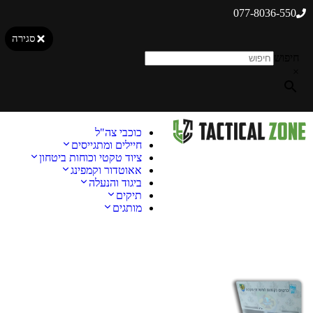
077-8036-550
סגירה
חיפוש
×
כוכבי צה"ל
חיילים ומתגייסים
ציוד טקטי וכוחות ביטחון
אאוטדור וקמפינג
ביגוד והנעלה
תיקים
מותגים