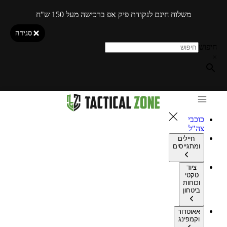
משלוח חינם לנקודת פיק אפ ברכישה מעל 150 ש"ח
סגירה
חיפוש
×
כוכבי
צה"ל
חיילים
ומתגייסים
ציוד
טקטי
וכוחות
ביטחון
אאוטדור
וקמפינג