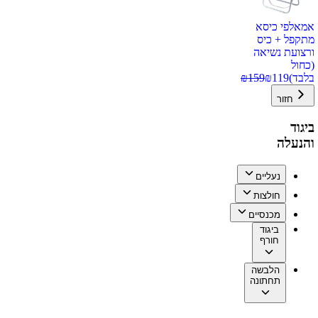
אמאלפי כיסא
מתקפל + כיס
ורצועת נשיאה
(כחול
בלבד)
119
₪
159
₪
חזור
ביגוד
והנעלה
נעליים
חולצות
מכנסיים
ביגוד
חורף
הלבשה
תחתונה