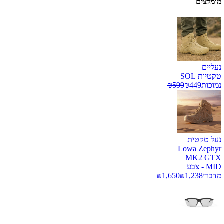
מומלצים
נעליים
טקטיות SOL
נמוכות
449
₪
599
₪
נעל טקטית
Lowa Zephyr
MK2 GTX
MID - צבע
מדברי
1,238
₪
1,650
₪