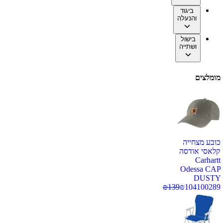
ביגוד
והנעלה
בישול
ושתייה
מומלצים
כובע מצחייה
קלאסי אודסה
Carhartt
Odessa CAP
DUSTY
₪
139
₪
104
100289