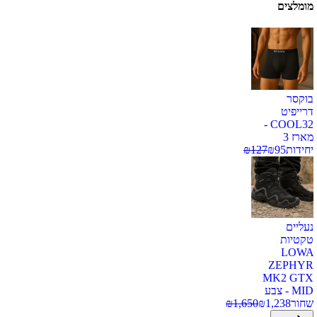
מומלצים
בוקסר
דרייפיט
COOL32 -
מארז 3
יחידות
95
₪
127
₪
נעליים
טקטיות
LOWA
ZEPHYR
MK2 GTX
MID - צבע
שחור
1,238
₪
1,650
₪