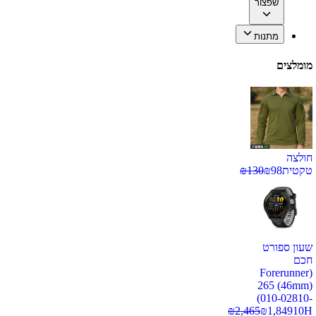
שפצור
מתנות
מומלצים
חולצה
טקטית
98
₪
130
₪
שעון ספורט
חכם
(Forerunner
265 (46mm)
(010-02810-
₪
2,465
₪
1,849
10H