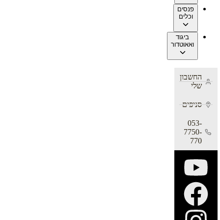
פנסים
וכלים
ביגוד
ואאוטדור
החשבון
שלי
סניפים
053-
7750-
770