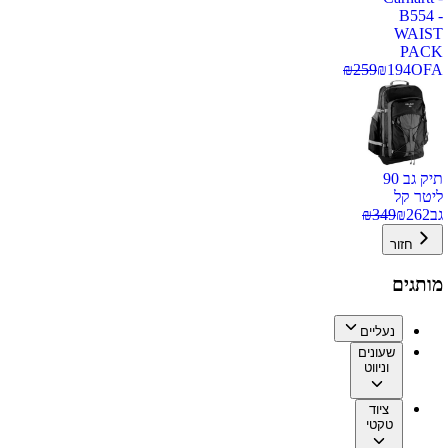
B554 -
WAIST
PACK
₪
259
₪
194
OFA
תיק גב 90
ליטר קל
גב
262
₪
349
₪
חזור
מותגים
נעליים
שעונים
וניווט
ציוד
טקטי