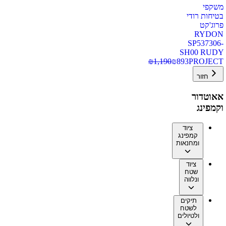
משקפי
בטיחות רודי
פרוג'קט
RYDON
SP537306-
SH00 RUDY
₪
1,190
₪
893
PROJECT
חזור
אאוטדור
וקמפינג
ציוד
קמפינג
ומחנאות
ציוד
שטח
ונלווה
תיקים
לשטח
ולטיולים