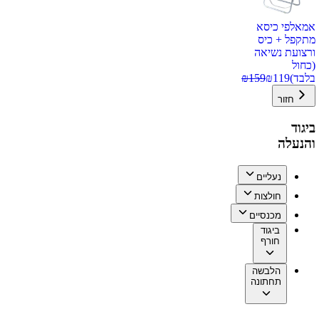
אמאלפי כיסא
מתקפל + כיס
ורצועת נשיאה
(כחול
בלבד)
119
₪
159
₪
חזור
ביגוד
והנעלה
נעליים
חולצות
מכנסיים
ביגוד
חורף
הלבשה
תחתונה