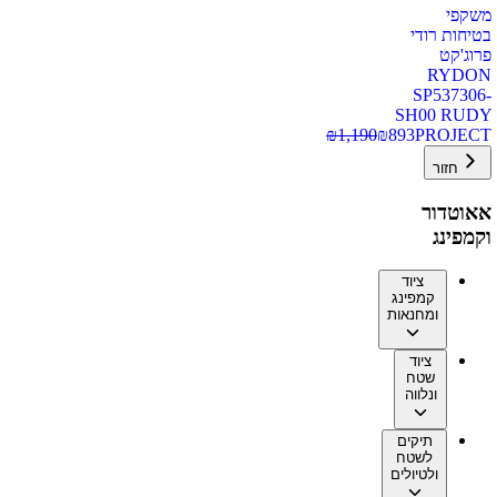
משקפי
בטיחות רודי
פרוג'קט
RYDON
SP537306-
SH00 RUDY
₪
1,190
₪
893
PROJECT
חזור
אאוטדור
וקמפינג
ציוד
קמפינג
ומחנאות
ציוד
שטח
ונלווה
תיקים
לשטח
ולטיולים