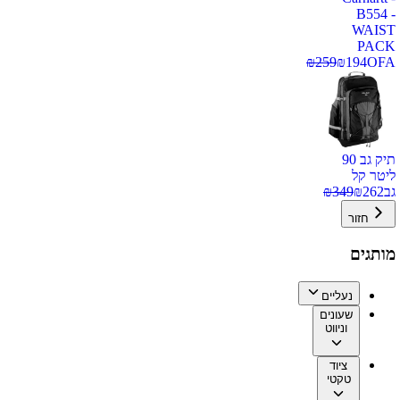
B554 -
WAIST
PACK
₪
259
₪
194
OFA
תיק גב 90
ליטר קל
גב
262
₪
349
₪
חזור
מותגים
נעליים
שעונים
וניווט
ציוד
טקטי