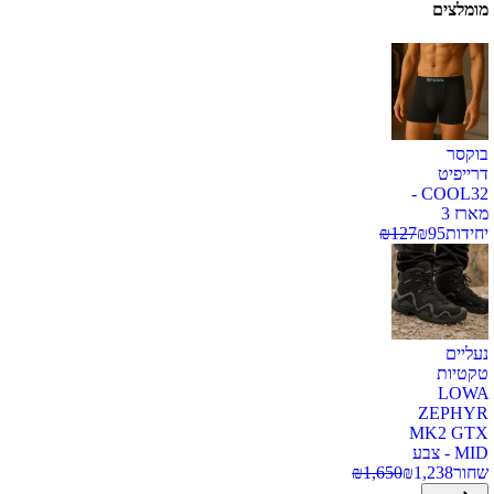
מומלצים
בוקסר
דרייפיט
COOL32 -
מארז 3
יחידות
95
₪
127
₪
נעליים
טקטיות
LOWA
ZEPHYR
MK2 GTX
MID - צבע
שחור
1,238
₪
1,650
₪