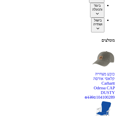
ביגוד
והנעלה
בישול
ושתייה
מומלצים
כובע מצחייה
קלאסי אודסה
Carhartt
Odessa CAP
DUSTY
₪
139
₪
104
100289