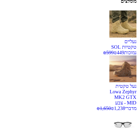
מומלצים
נעליים
טקטיות SOL
נמוכות
449
₪
599
₪
נעל טקטית
Lowa Zephyr
MK2 GTX
MID - צבע
מדברי
1,238
₪
1,650
₪