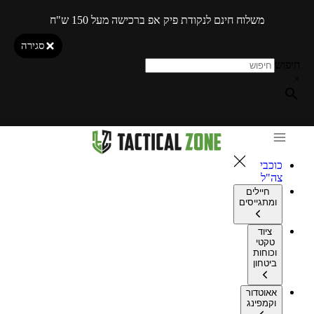
משלוח חינם לנקודת פיק אפ ברכישה מעל 150 ש"ח
סגירה
חיפוש
×
כוכבי
צה"ל
חיילים
ומתגייסים
ציוד
טקטי
וכוחות
ביטחון
אאוטדור
וקמפינג