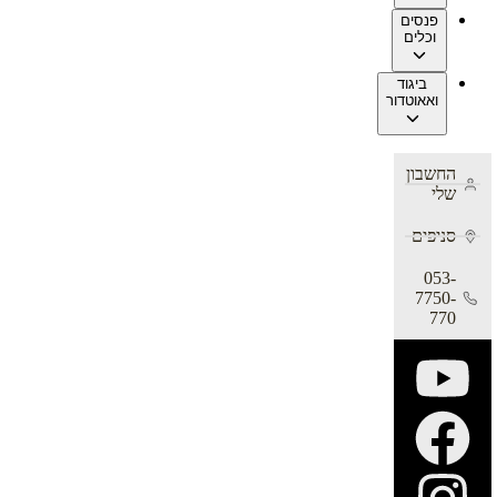
פנסים
וכלים
ביגוד
ואאוטדור
החשבון
שלי
סניפים
053-
7750-
770