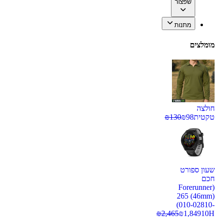
שפצור
מתנות
מומלצים
חולצה
טקטית
98
₪
130
₪
שעון ספורט
חכם
(Forerunner
265 (46mm)
(010-02810-
₪
2,465
₪
1,849
10H