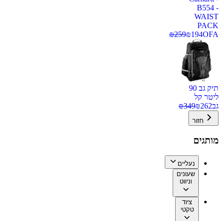
B554 -
WAIST
PACK
₪
259
₪
194
OFA
תיק גב 90
ליטר קל
גב
262
₪
349
₪
חזור
מותגים
נעליים
שעונים
וניווט
ציוד
טקטי