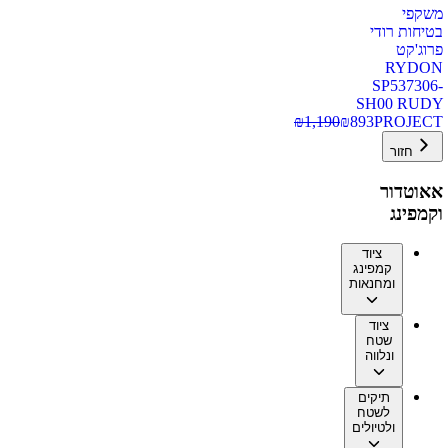
משקפי
בטיחות רודי
פרוג'קט
RYDON
SP537306-
SH00 RUDY
₪
1,190
₪
893
PROJECT
חזור
אאוטדור
וקמפינג
ציוד
קמפינג
ומחנאות
ציוד
שטח
ונלווה
תיקים
לשטח
ולטיולים