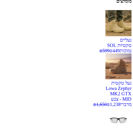
מומלצים
נעליים
טקטיות SOL
נמוכות
449
₪
599
₪
נעל טקטית
Lowa Zephyr
MK2 GTX
MID - צבע
מדברי
1,238
₪
1,650
₪