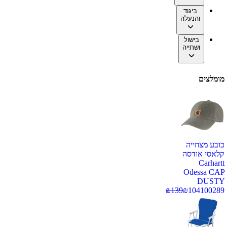
ביגוד
והנעלה
בישול
ושתייה
מומלצים
כובע מצחייה
קלאסי אודסה
Carhartt
Odessa CAP
DUSTY
₪
139
₪
104
100289