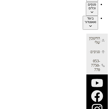
פנסים
וכלים
ביגוד
ואאוטדור
החשבון
שלי
סניפים
053-
7750-
770