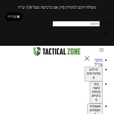
משלוח חינם לנקודת פיק אפ ברכישה מעל 150 ש"ח
סגירה
חיפוש
×
כוכבי
צה"ל
חיילים
ומתגייסים
ציוד
טקטי
וכוחות
ביטחון
אאוטדור
וקמפינג