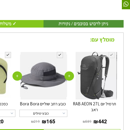
ניתן לרכוש בכוכבים / נקודות
✓ משלוח 
מומלץ עם:
+
+
תרמיל יום RAB AEON 27L
כובע רחב שוליים Bora Bora
כפכפים
ראב
כובעי טיולים