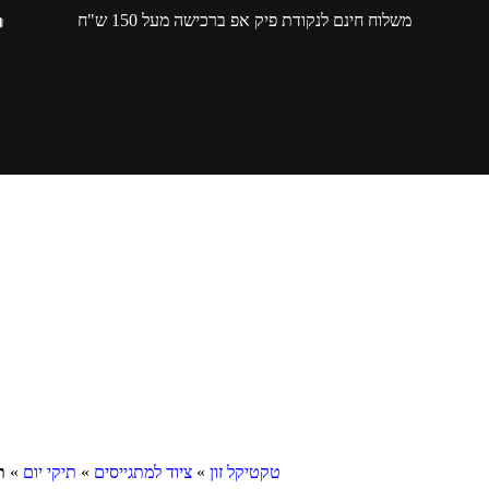
משלוח חינם לנקודת פיק אפ ברכישה מעל 150 ש"ח
טקטיקל זון
»
ציוד למתגייסים
»
תיקי יום
»
תרמ