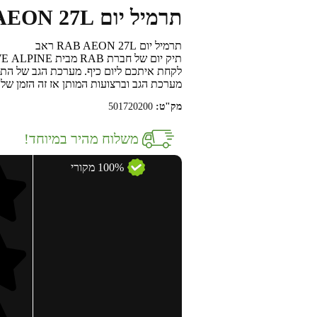
תרמיל יום RAB AEON 27L ראב
תרמיל יום RAB AEON 27L ראב
תיק יום של חברת
RAB
מבית
ALPINE
WE
לקחת איתכם ליום כיף. מערכת הגב של התיק
מערכת הגב וברצועות המותן אז זה הזמן של
מק"ט:
501720200
משלוח מהיר במיוחד!
100% מקורי