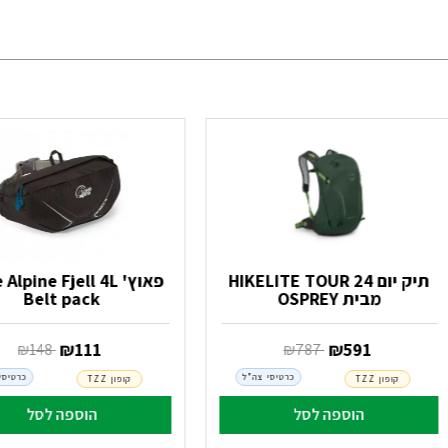
תיק יום HIKELITE TOUR 24
פאוץ' lpine Fjell 4L
מבית OSPREY
Belt pack
‏ ₪
591
‏ ₪
111
‏ ₪
787
‏ ₪
148
כרטיסי צה"ל
כרטיסי
קופון TZZ
קופון TZZ
הוספה לסל
הוספה לסל