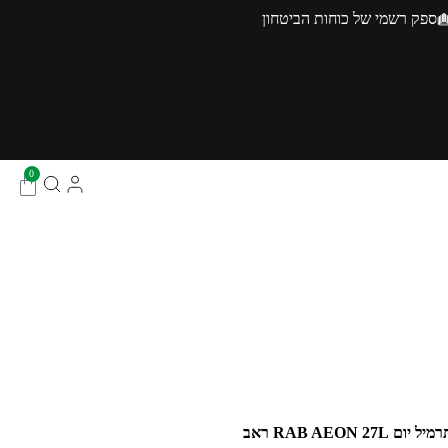
ספק רשמי של כוחות הביטחון
0
יל יום RAB AEON 27L ראב