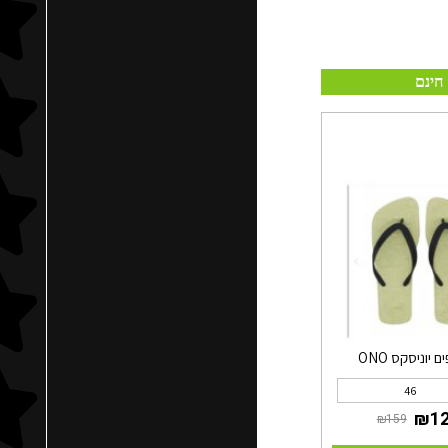
חינם
 יוניסקס ONO
46