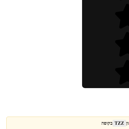
ן
TZZ
בקופה