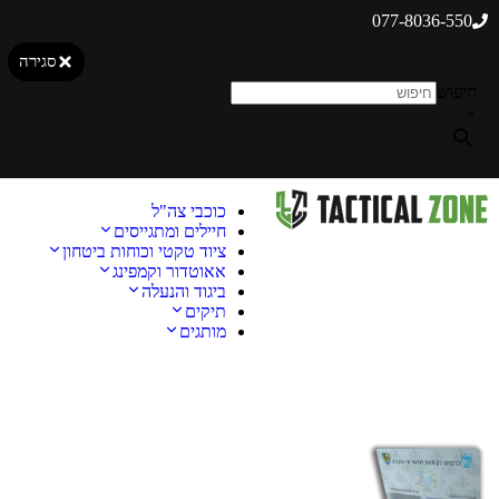
077-8036-550
סגירה
חיפוש
×
כוכבי צה"ל
חיילים ומתגייסים
ציוד טקטי וכוחות ביטחון
אאוטדור וקמפינג
ביגוד והנעלה
תיקים
מותגים