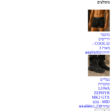
מומלצים
בוקסר
דרייפיט
COOL32 -
מארז 3
יחידות
95
₪
127
₪
נעליים
טקטיות
LOWA
ZEPHYR
MK2 GTX
MID - צבע
שחור
1,238
₪
1,650
₪