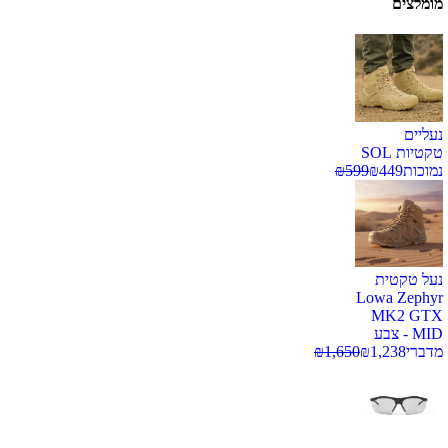
מומלצים
נעליים
טקטיות SOL
נמוכות
449
₪
599
₪
נעל טקטית
Lowa Zephyr
MK2 GTX
MID - צבע
מדברי
1,238
₪
1,650
₪