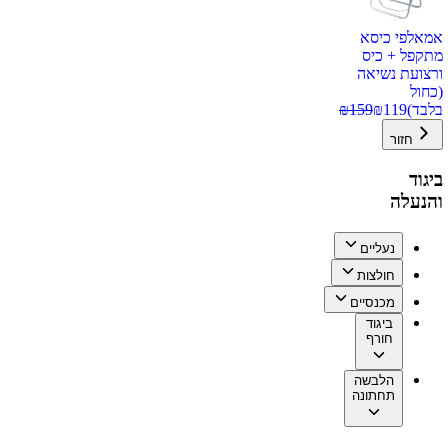
אמאלפי כיסא
מתקפל + כיס
ורצועת נשיאה
(כחול
בלבד)
119
₪
159
₪
חזור
ביגוד
והנעלה
נעליים
חולצות
מכנסיים
ביגוד
חורף
הלבשה
תחתונה