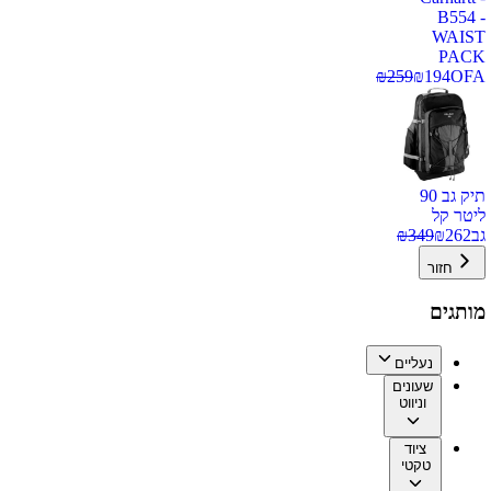
B554 -
WAIST
PACK
₪
259
₪
194
OFA
תיק גב 90
ליטר קל
גב
262
₪
349
₪
חזור
מותגים
נעליים
שעונים
וניווט
ציוד
טקטי