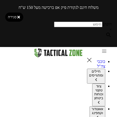
משלוח חינם לנקודת פיק אפ ברכישה מעל 150 ש"ח
סגירה
חיפוש
×
כוכבי
צה"ל
חיילים
ומתגייסים
ציוד
טקטי
וכוחות
ביטחון
אאוטדור
וקמפינג