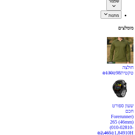
שפצור
מתנות
מומלצים
חולצה
טקטית
98
₪
130
₪
שעון ספורט
חכם
(Forerunner
265 (46mm)
(010-02810-
₪
2,465
₪
1,849
10H