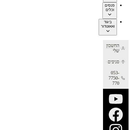
פנסים
וכלים
ביגוד
ואאוטדור
החשבון
שלי
סניפים
053-
7750-
770