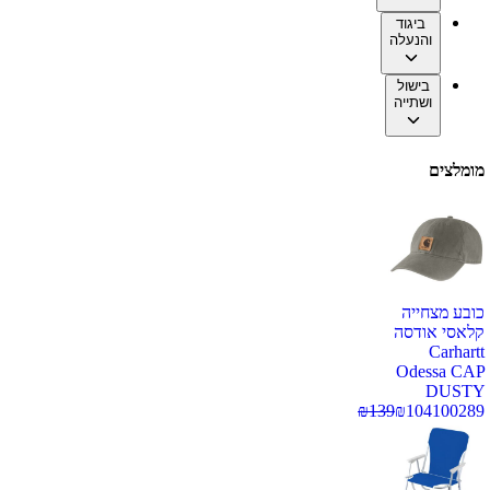
ביגוד
והנעלה
בישול
ושתייה
מומלצים
כובע מצחייה
קלאסי אודסה
Carhartt
Odessa CAP
DUSTY
₪
139
₪
104
100289