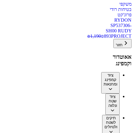
משקפי
בטיחות רודי
פרוג'קט
RYDON
SP537306-
SH00 RUDY
₪
1,190
₪
893
PROJECT
חזור
אאוטדור
וקמפינג
ציוד
קמפינג
ומחנאות
ציוד
שטח
ונלווה
תיקים
לשטח
ולטיולים