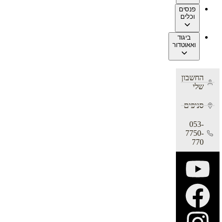
פנסים
וכלים
ביגוד
ואאוטדור
החשבון
שלי
סניפים
053-
7750-
770