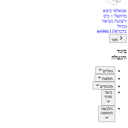
אמאלפי כיסא
מתקפל + כיס
ורצועת נשיאה
(כחול
בלבד)
119
₪
159
₪
חזור
ביגוד
והנעלה
נעליים
חולצות
מכנסיים
ביגוד
חורף
הלבשה
תחתונה