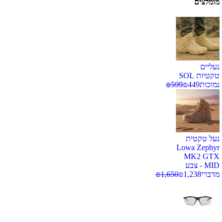
מומלצים
נעליים
טקטיות SOL
נמוכות
449
₪
599
₪
נעל טקטית
Lowa Zephyr
MK2 GTX
MID - צבע
מדברי
1,238
₪
1,650
₪