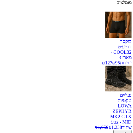
מומלצים
בוקסר
דרייפיט
COOL32 -
מארז 3
יחידות
95
₪
127
₪
נעליים
טקטיות
LOWA
ZEPHYR
MK2 GTX
MID - צבע
שחור
1,238
₪
1,650
₪