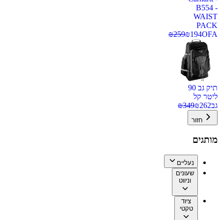
B554 -
WAIST
PACK
₪
259
₪
194
OFA
תיק גב 90
ליטר קל
גב
262
₪
349
₪
חזור
מותגים
נעליים
שעונים
וניווט
ציוד
טקטי