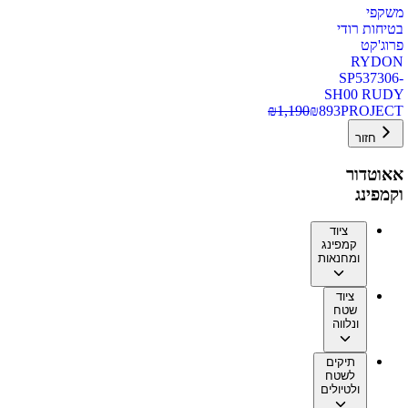
משקפי
בטיחות רודי
פרוג'קט
RYDON
SP537306-
SH00 RUDY
₪
1,190
₪
893
PROJECT
חזור
אאוטדור
וקמפינג
ציוד
קמפינג
ומחנאות
ציוד
שטח
ונלווה
תיקים
לשטח
ולטיולים