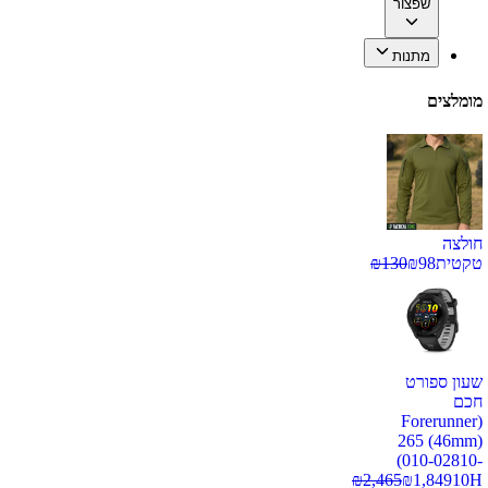
שפצור
מתנות
מומלצים
חולצה
טקטית
98
₪
130
₪
שעון ספורט
חכם
(Forerunner
265 (46mm)
(010-02810-
₪
2,465
₪
1,849
10H