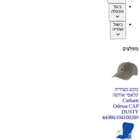
ביגוד
והנעלה
בישול
ושתייה
מומלצים
כובע מצחייה
קלאסי אודסה
Carhartt
Odessa CAP
DUSTY
₪
139
₪
104
100289