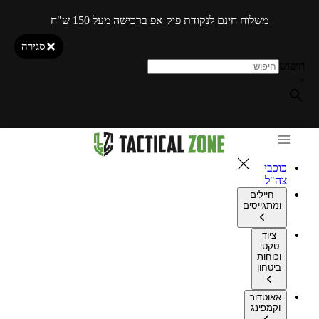
משלוח חינם לנקודת פיק אפ ברכישה מעל 150 ש"ח
סגירה
חיפוש
×
כוכבי
צה"ל
חיילים
ומתגייסים
ציוד
טקטי
וכוחות
ביטחון
אאוטדור
וקמפינג