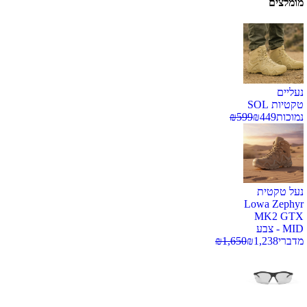
מומלצים
נעליים
טקטיות SOL
נמוכות
449
₪
599
₪
נעל טקטית
Lowa Zephyr
MK2 GTX
MID - צבע
מדברי
1,238
₪
1,650
₪