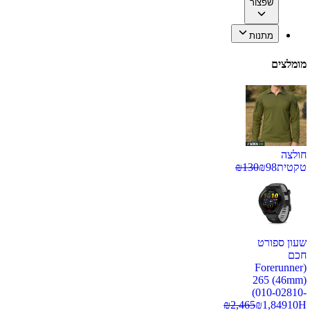
שפצור
מתנות
מומלצים
חולצה
טקטית
98
₪
130
₪
שעון ספורט
חכם
(Forerunner
265 (46mm)
(010-02810-
₪
2,465
₪
1,849
10H