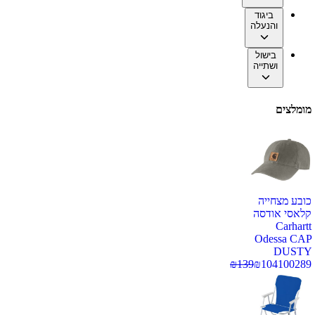
ביגוד
והנעלה
בישול
ושתייה
מומלצים
כובע מצחייה
קלאסי אודסה
Carhartt
Odessa CAP
DUSTY
₪
139
₪
104
100289