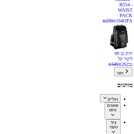
B554 -
WAIST
PACK
₪
259
₪
194
OFA
תיק גב 90
ליטר קל
גב
262
₪
349
₪
חזור
מותגים
נעליים
שעונים
וניווט
ציוד
טקטי