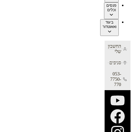
פנסים
וכלים
ביגוד
ואאוטדור
החשבון
שלי
סניפים
053-
7750-
770