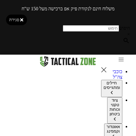
משלוח חינם לנקודת פיק אפ ברכישה מעל 150 ש"ח
סגירה
חיפוש
×
כוכבי
צה"ל
חיילים
ומתגייסים
ציוד
טקטי
וכוחות
ביטחון
אאוטדור
וקמפינג