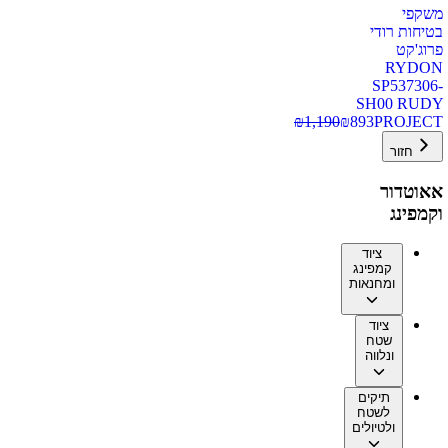
משקפי
בטיחות רודי
פרוג'קט
RYDON
SP537306-
SH00 RUDY
₪
1,190
₪
893
PROJECT
חזור
אאוטדור
וקמפינג
ציוד
קמפינג
ומחנאות
ציוד
שטח
ונלווה
תיקים
לשטח
ולטיולים