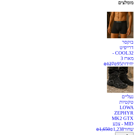
מומלצים
בוקסר
דרייפיט
COOL32 -
מארז 3
יחידות
95
₪
127
₪
נעליים
טקטיות
LOWA
ZEPHYR
MK2 GTX
MID - צבע
שחור
1,238
₪
1,650
₪