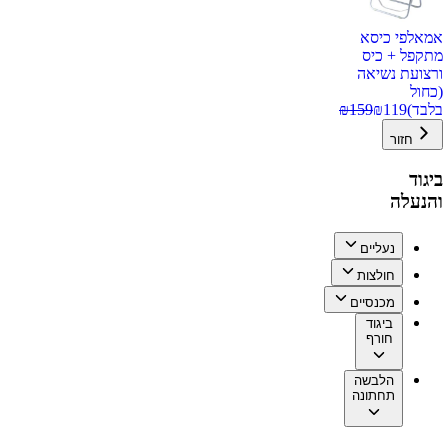
אמאלפי כיסא
מתקפל + כיס
ורצועת נשיאה
(כחול
בלבד)
119
₪
159
₪
חזור
ביגוד
והנעלה
נעליים
חולצות
מכנסיים
ביגוד
חורף
הלבשה
תחתונה