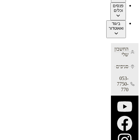
פנסים
וכלים
ביגוד
ואאוטדור
החשבון
שלי
סניפים
053-
7750-
770