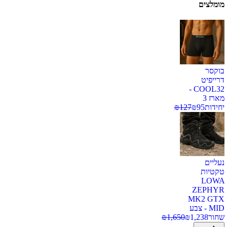
מומלצים
בוקסר
דרייפיט
COOL32 -
מארז 3
יחידות
95
₪
127
₪
נעליים
טקטיות
LOWA
ZEPHYR
MK2 GTX
MID - צבע
שחור
1,238
₪
1,650
₪