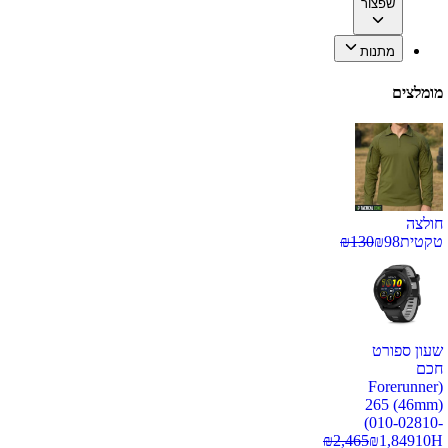
שפצור
מתנות
מומלצים
חולצה
טקטית
98
₪
130
₪
שעון ספורט
חכם
(Forerunner
265 (46mm)
(010-02810-
₪
2,465
₪
1,849
10H