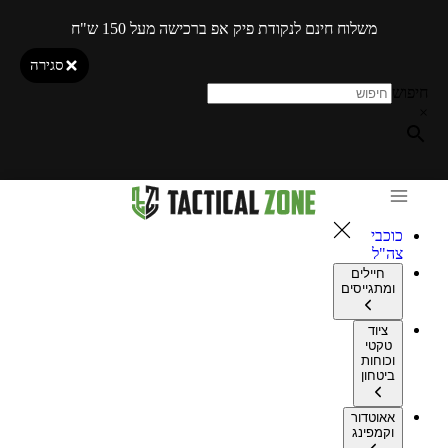
משלוח חינם לנקודת פיק אפ ברכישה מעל 150 ש"ח
סגירה
חיפוש
×
כוכבי
צה"ל
חיילים
ומתגייסים
ציוד
טקטי
וכוחות
ביטחון
אאוטדור
וקמפינג