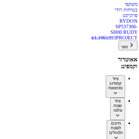
משקפי
בטיחות רודי
פרוג'קט
RYDON
SP537306-
SH00 RUDY
₪
1,190
₪
893
PROJECT
חזור
אאוטדור
וקמפינג
ציוד
קמפינג
ומחנאות
ציוד
שטח
ונלווה
תיקים
לשטח
ולטיולים