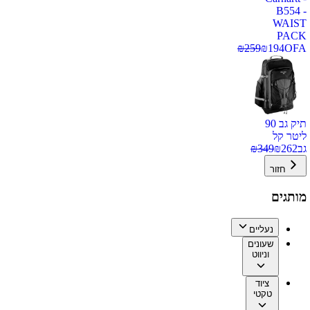
B554 -
WAIST
PACK
₪
259
₪
194
OFA
תיק גב 90
ליטר קל
גב
262
₪
349
₪
חזור
מותגים
נעליים
שעונים
וניווט
ציוד
טקטי