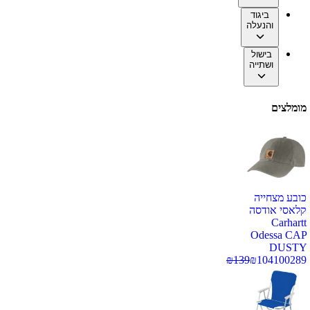
ביגוד
והנעלה
בישול
ושתייה
מומלצים
כובע מצחייה
קלאסי אודסה
Carhartt
Odessa CAP
DUSTY
₪
139
₪
104
100289