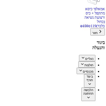
אמאלפי כיסא
מתקפל + כיס
ורצועת נשיאה
(כחול
בלבד)
119
₪
159
₪
חזור
ביגוד
והנעלה
נעליים
חולצות
מכנסיים
ביגוד
חורף
הלבשה
תחתונה