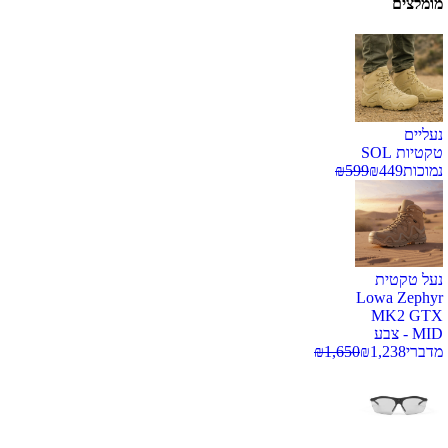
מומלצים
נעליים
טקטיות SOL
נמוכות
449
₪
599
₪
נעל טקטית
Lowa Zephyr
MK2 GTX
MID - צבע
מדברי
1,238
₪
1,650
₪