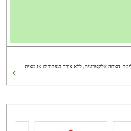
 בישול והרתחה ניידת לבית ולשטח תוצרת CAMPTOWN כירת גז עם בסיס רחב מאוד, נוחה לבישול עם סירים עד 5 ליטר. הצתה אלקטרונית, ללא צורך בגפרורים או מצית.