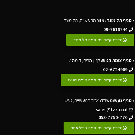
•
סניף תל מונד:
אזור התעשייה, תל מונד
09-7616744
יצירת קשר עם סניף תל מונד
•
סניף צומת הגוש:
קניון הרים, קומה 2
02-6724969
יצירת קשר עם סניף צומת הגוש
•
סניף געש/משרד:
אזור התעשייה, געש
sales@tzz.co.il
053-7750-770
יצירת קשר עם סניף געש/אתר