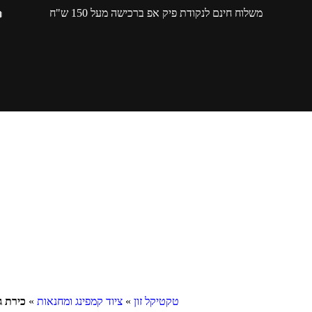
משלוח חינם לנקודת פיק אפ ברכישה מעל 150 ש"ח
טקטיקל זון
»
ציוד קמפינג ומחנאות
»
כירת גז ני