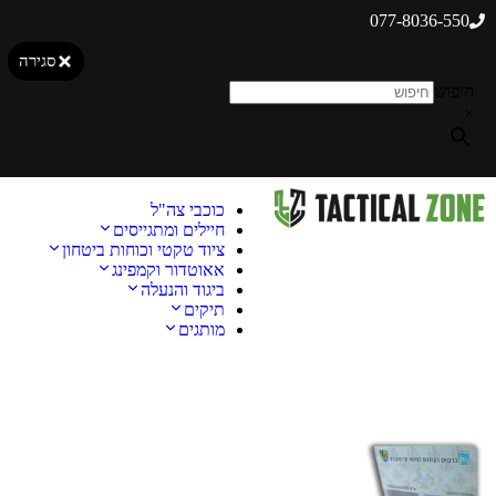
077-8036-550
סגירה
חיפוש
×
כוכבי צה"ל
חיילים ומתגייסים
ציוד טקטי וכוחות ביטחון
אאוטדור וקמפינג
ביגוד והנעלה
תיקים
מותגים