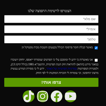
הצטרפו לרשימת התפוצה שלנו
מאשר קבלת חומר פרסומי הכולל מבצעים והטבות מבית טקטיקל זון
אני מאשר/ת כי ידוע לי ומוסכם עלי כי הפרטים שמסרתי ייאספו, יוחזקו ויעובדו
במאגר מידע בהתאם להוראות חוק הגנת הפרטיות, התשמ"א-1981 (כולל תיקון 13),
ולמטרות המפורטות
במדיניות הפרטיות של האתר
. ידוע לי כי מסירת המידע נעשית
מרצוני החופשי, וכי עומדות לי הזכויות המוקנות לי לפי החוק.
צרפו אותי!