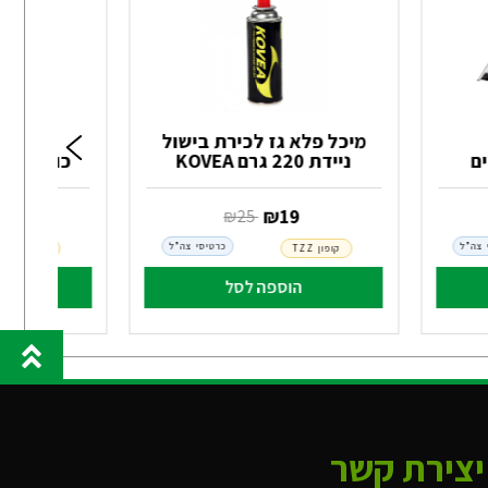
מיכל פלא גז לכירת בישול
ניידת 220 גרם KOVEA
כוס מבוד
‏ ₪
19
‏ ₪
6
‏ ₪
25
 צה"ל
כרטיסי צה"ל
קופון TZZ
קופון TZZ
הוספה לסל
הו
יצירת קשר