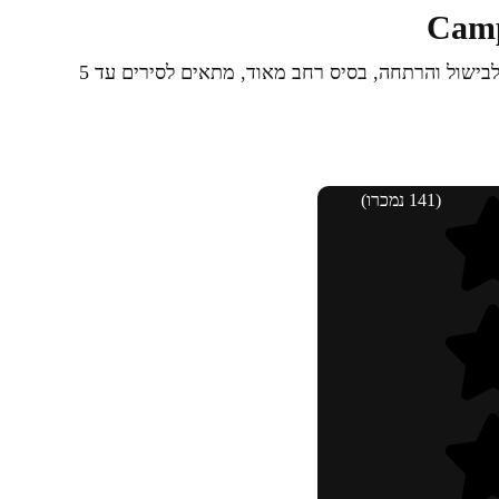
כירת גז ניידת של חברת Camptown, לבישול והרתחה, בסיס רחב מאוד, מתאים לסירים עד 5
(141 נמכרו)