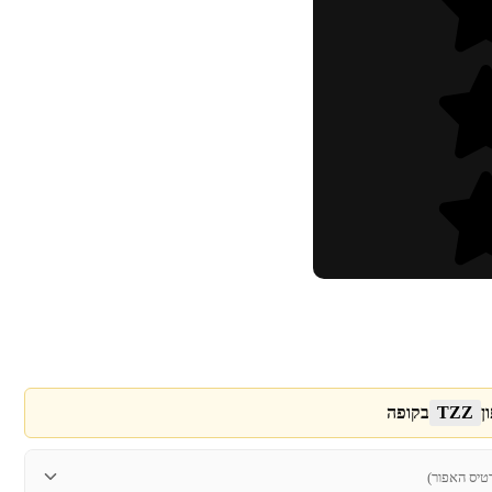
ן
TZZ
בקופה
טיס האפור)