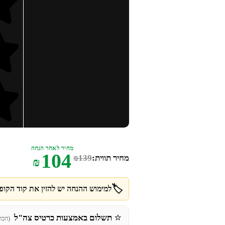
מחיר לאחר הנחה
104
מחיר תווית:
139
₪
₪
🏷️
למימוש ההנחה יש להזין את קוד הקופו
⭐
תשלום באמצעות כרטיס צה"ל
(הכר