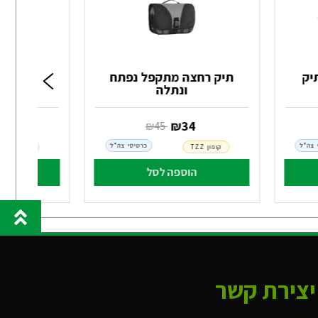
 לתיק
תיק רחצה מתקפל נפתח
ונתלה
שעון  F
‏ ₪
34
‏ ₪
78
‏ ₪
45
 צה"ל
כרטיסי צה"ל
קופון TZZ
קופון TZZ
הוספה לסל
הו
יצירת קשר