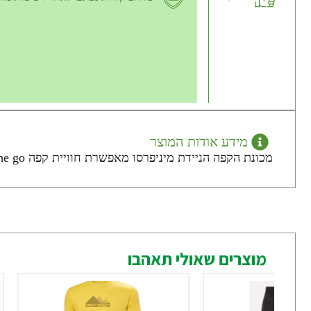
מידע אודות המוצר
מכונת הקפה הניידת מיניפרסו מאפשרת חוויית קפה on the go בין אם אתם מתכוננים לצאת לטיול שטח, מחנאות, שייט או להישאר במלון
מוצרים שאולי תאהבו