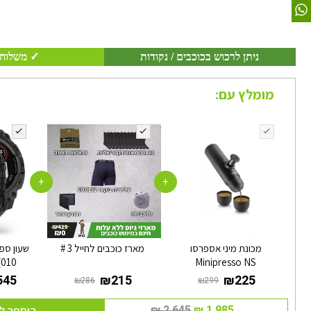
ניתן לרכוש בכוכבים / נקודות
✓ משלוח 
מומלץ עם:
+
+
מכונת מיני אספרסו
מארז כוכבים לחייל 3 #
(010
Minipresso NS
הוספה ל