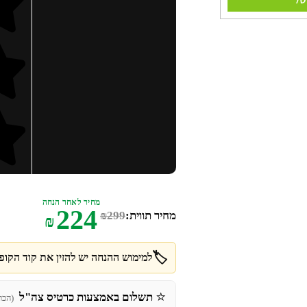
מחיר לאחר הנחה
224
מחיר תווית:
299
₪
₪
🏷️
למימוש ההנחה יש להזין את קוד הקופו
⭐
תשלום באמצעות כרטיס צה"ל
(הכר