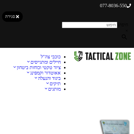
077-8036-550
סגירה
חיפוש
×
כוכבי צה"ל
חיילים ומתגייסים
ציוד טקטי וכוחות ביטחון
אאוטדור וקמפינג
ביגוד והנעלה
תיקים
מותגים