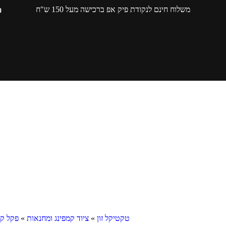
משלוח חינם לנקודת פיק אפ ברכישה מעל 150 ש"ח
טקטיקל זון
»
ציוד קמפינג ומחנאות
»
פקל ק