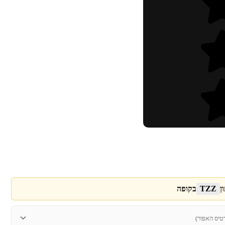
ן
TZZ
בקופה
טיס האפור)