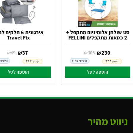
סט שולחן אלומיניום מתקפל +
אירגונית 6 חלקים
2 כסאות מתקפלים FELLINI
Travel Fix
‏ ₪
230
‏ ₪
37
‏ ₪
306
‏ ₪
49
כרטיסי צה"ל
כרטיסי
קופון TZZ
קופון TZZ
הוספה לסל
הוספה לסל
ניווט מהיר