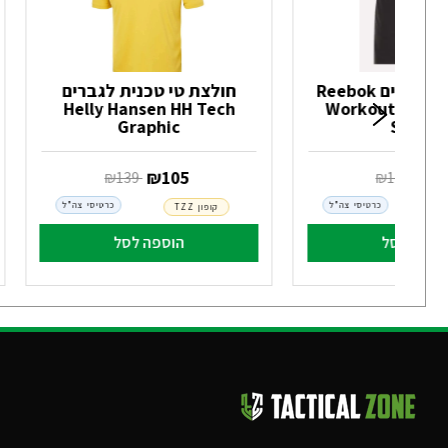
מכנס אימון לגברים Reebok
חולצת טי טכנית לגברים
Helly Hansen HH Tech
Workout Read
Graphic
Shorts
9
‏ ₪
105
‏ ₪
129
‏ ₪
139
כרטיסי צה"ל
כרטיסי צה"ל
קופון TZZ
וספה לסל
הוספה לסל