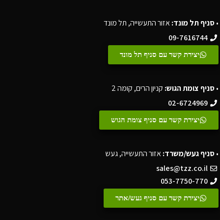
•
סניף תל מונד:
אזור התעשייה, תל מונד
09-7616744
יצירת קשר עם סניף תל מונד
•
סניף צומת הגוש:
קניון הרים, קומה 2
02-6724969
יצירת קשר עם סניף צומת הגוש
•
סניף געש/משרד:
אזור התעשייה, געש
sales@tzz.co.il
053-7750-770
יצירת קשר עם סניף געש/אתר