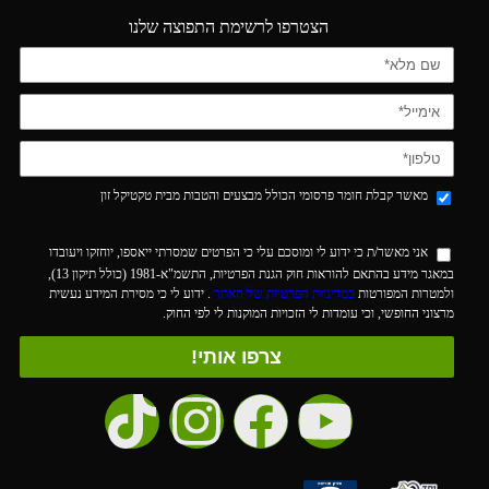
הצטרפו לרשימת התפוצה שלנו
מאשר קבלת חומר פרסומי הכולל מבצעים והטבות מבית טקטיקל זון
אני מאשר/ת כי ידוע לי ומוסכם עלי כי הפרטים שמסרתי ייאספו, יוחזקו ויעובדו
במאגר מידע בהתאם להוראות חוק הגנת הפרטיות, התשמ"א-1981 (כולל תיקון 13),
ולמטרות המפורטות
במדיניות הפרטיות של האתר
. ידוע לי כי מסירת המידע נעשית
מרצוני החופשי, וכי עומדות לי הזכויות המוקנות לי לפי החוק.
צרפו אותי!