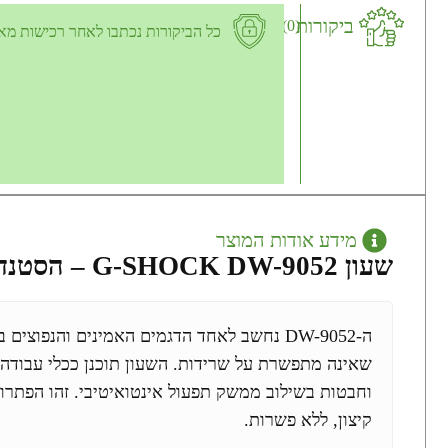
ביקורות
(0)
כל הביקורות נכתבו לאחר רכישות מא
מידע אודות המוצר
שעון G-SHOCK DW-9052 – הסטנדרט המבצעי המוכח
ה-DW-9052 נחשב לאחד הדגמים האמינים והנפו
שאינה מתפשרת על שרידות. השעון תוכנן ככלי עבודה ט
וחבטות בשילוב ממשק תפעול אינטואיטיבי. זהו הפתרו
קיצון, ללא פשרות.