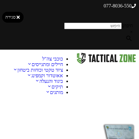
077-8036-550
סגירה
חיפוש
×
כוכבי צה"ל
חיילים ומתגייסים
ציוד טקטי וכוחות ביטחון
אאוטדור וקמפינג
ביגוד והנעלה
תיקים
מותגים