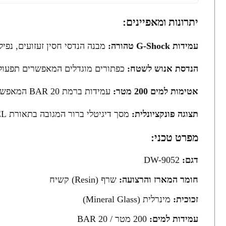
יתרונות ומאפיינים:
עמידות G-Shock טהורה:
מבנה הנדסי חסין זעזועים, נפי
הנדסת אנוש לשטח:
כפתורים מוגדלים המאפשרים תפעול מ
אטימות למים 200 מטר:
עמידות ברמת 20 BAR המאפשרת פעילות ימית עצימה, צלילה ושימוש אינטנסיבי בסביבת רטיבות ובוץ.
תצוגה פונקציונלית:
מסך דיגיטלי ברור המגובה בתאורת EL אחידה על כל פני המסך, לקריאת נתונים מהירה בכל תנאי סביבה.
מפרט טכני:
דגם:
DW-9052
חומר המארז והרצועה:
שרף (Resin) קשיח
זכוכית:
מינרלית (Mineral Glass)
עמידות למים:
200 מטר / 20 BAR