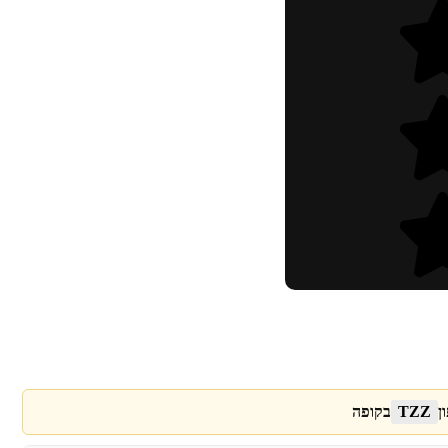
ן
TZZ
בקופה