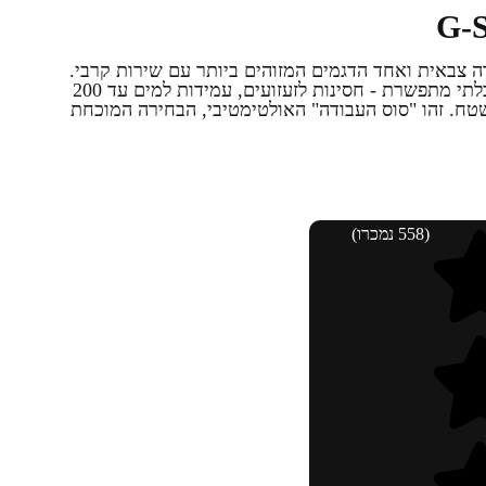
 צבאית ואחד הדגמים המזוהים ביותר עם שירות קרבי.
הוא מציע עמידות G-Shock טהורה ובלתי מתפשרת - חסינות לזעזועים, עמידות למים עד 200
שטח. זהו "סוס העבודה" האולטימטיבי, הבחירה המוכחת
(558 נמכרו)