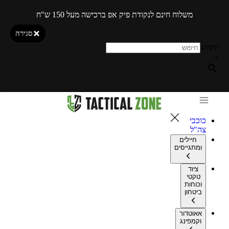
משלוח חינם לנקודת פיק אפ ברכישה מעל 150 ש"ח
סגירה
חיפוש
×
כוכבי
צה"ל
חיילים
ומתגייסים
ציוד
טקטי
וכוחות
ביטחון
אאוטדור
וקמפינג