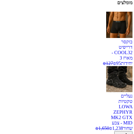
מומלצים
בוקסר
דרייפיט
COOL32 -
מארז 3
יחידות
95
₪
127
₪
נעליים
טקטיות
LOWA
ZEPHYR
MK2 GTX
MID - צבע
שחור
1,238
₪
1,650
₪