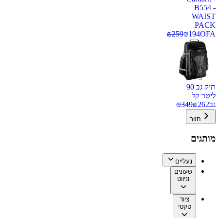
B554 -
WAIST
PACK
₪
259
₪
194
OFA
תיק גב 90
ליטר קל
גב
262
₪
349
₪
חזור
מותגים
נעליים
שעונים
וניווט
ציוד
טקטי