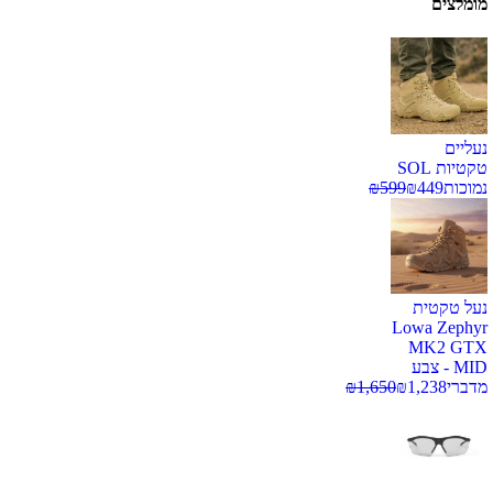
מומלצים
נעליים
טקטיות SOL
נמוכות
449
₪
599
₪
נעל טקטית
Lowa Zephyr
MK2 GTX
MID - צבע
מדברי
1,238
₪
1,650
₪