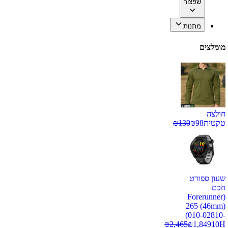
שפצור
מתנות
מומלצים
חולצה
טקטית
98
₪
130
₪
שעון ספורט
חכם
(Forerunner
265 (46mm)
(010-02810-
₪
2,465
₪
1,849
10H