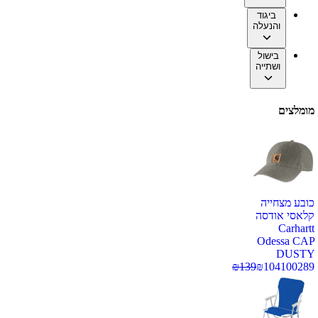
ביגוד
והנעלה
בישול
ושתייה
מומלצים
כובע מצחייה
קלאסי אודסה
Carhartt
Odessa CAP
DUSTY
₪
139
₪
104
100289