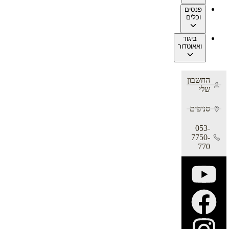
פנסים
וכלים
ביגוד
ואאוטדור
החשבון
שלי
סניפים
053-
7750-
770