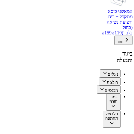
אמאלפי כיסא
מתקפל + כיס
ורצועת נשיאה
(כחול
בלבד)
119
₪
159
₪
חזור
ביגוד
והנעלה
נעליים
חולצות
מכנסיים
ביגוד
חורף
הלבשה
תחתונה