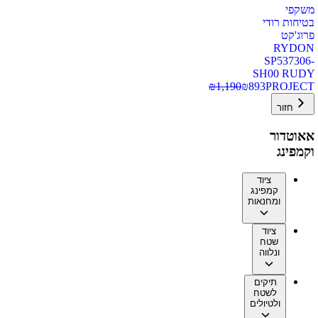
משקפי
בטיחות רודי
פרוג'קט
RYDON
SP537306-
SH00 RUDY
₪
1,190
₪
893
PROJECT
חזור
אאוטדור
וקמפינג
ציוד
קמפינג
ומחנאות
ציוד
שטח
ונלווה
תיקים
לשטח
ולטיולים