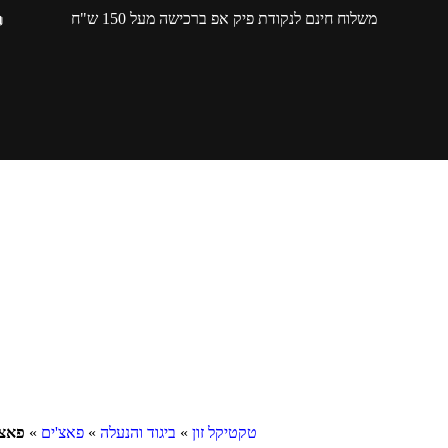
משלוח חינם לנקודת פיק אפ ברכישה מעל 150 ש"ח
טקטיקל זון
»
ביגוד והנעלה
»
פאצ'ים
»
פאצ'