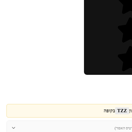
ן
TZZ
בקופה
טיס האפור)