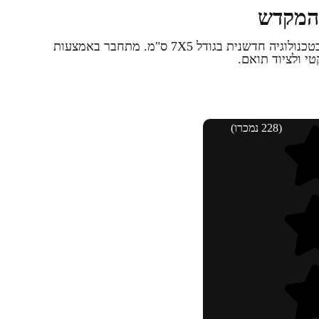
 המקדש
פאצ' ישראל חי - בית המקדש, רקום בטכנולוגיה חדשנית בגודל 7X5 ס"מ. מתחבר באמצעות
י ולציוד תואם.
(228 נמכרו)