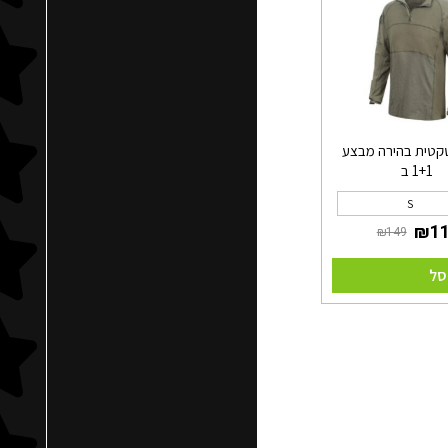
קטית בהירה מבצע
1+1 ב
S
סל