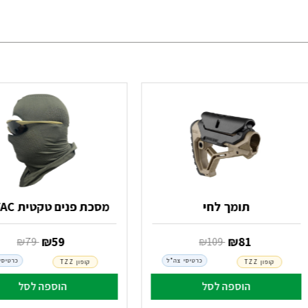
תומך לחי
מסכת פנים טקטית GN TAC
‏ ₪
81
‏ ₪
59
‏ ₪
109
‏ ₪
79
כרטיסי צה"ל
כרטיסי
קופון TZZ
קופון TZZ
הוספה לסל
הוספה לסל