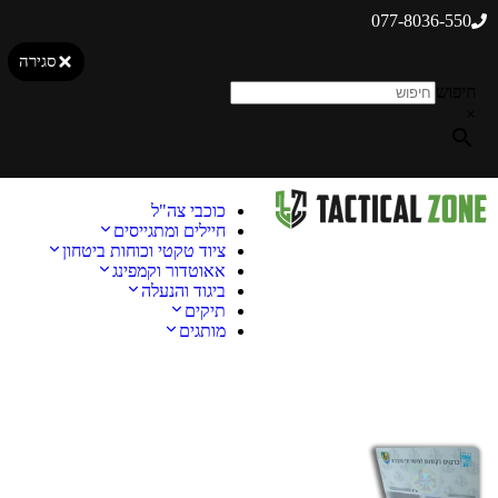
077-8036-550
סגירה
חיפוש
×
כוכבי צה"ל
חיילים ומתגייסים
ציוד טקטי וכוחות ביטחון
אאוטדור וקמפינג
ביגוד והנעלה
תיקים
מותגים