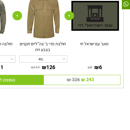
+
+
פאצ' עם ישראל חי
חולצת מדי ב' צה"ליים תקניים
חולצה ט
בצבע זית
4XL
הוספה ל