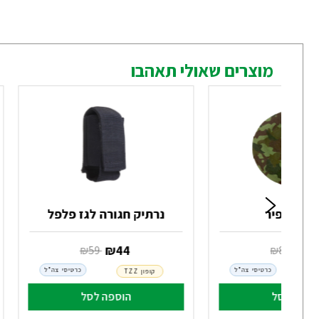
מוצרים שאולי תאהבו
מתת כפיר
נרתיק חגורה לגז פלפל
6
‏ ₪
44
‏ ₪
89
‏ ₪
59
כרטיסי צה"ל
כרטיסי צה"ל
קופון TZZ
וספה לסל
הוספה לסל