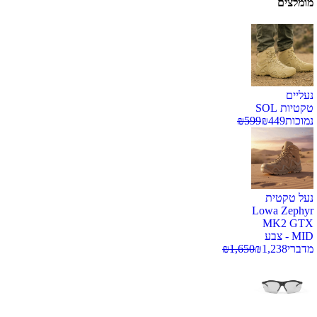
מומלצים
נעליים
טקטיות SOL
נמוכות
449
₪
599
₪
נעל טקטית
Lowa Zephyr
MK2 GTX
MID - צבע
מדברי
1,238
₪
1,650
₪