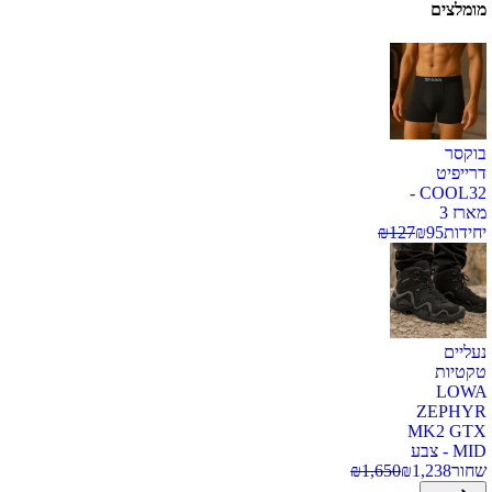
מומלצים
בוקסר
דרייפיט
COOL32 -
מארז 3
יחידות
95
₪
127
₪
נעליים
טקטיות
LOWA
ZEPHYR
MK2 GTX
MID - צבע
שחור
1,238
₪
1,650
₪