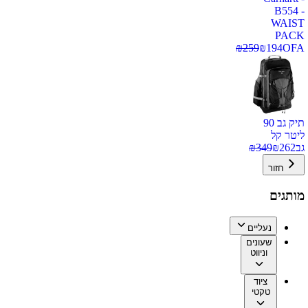
B554 -
WAIST
PACK
₪
259
₪
194
OFA
תיק גב 90
ליטר קל
גב
262
₪
349
₪
חזור
מותגים
נעליים
שעונים
וניווט
ציוד
טקטי