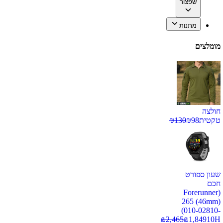
שפצור
מתנות
מומלצים
חולצה
טקטית
98
₪
130
₪
שעון ספורט
חכם
(Forerunner
265 (46mm)
(010-02810-
₪
2,465
₪
1,849
10H