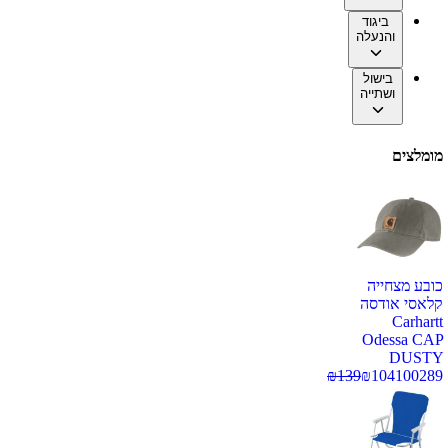
ביגוד
והנעלה
בישול
ושתייה
מומלצים
כובע מצחייה
קלאסי אודסה
Carhartt
Odessa CAP
DUSTY
₪
139
₪
104
100289