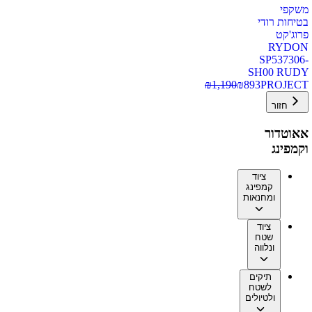
משקפי
בטיחות רודי
פרוג'קט
RYDON
SP537306-
SH00 RUDY
₪
1,190
₪
893
PROJECT
חזור
אאוטדור
וקמפינג
ציוד
קמפינג
ומחנאות
ציוד
שטח
ונלווה
תיקים
לשטח
ולטיולים