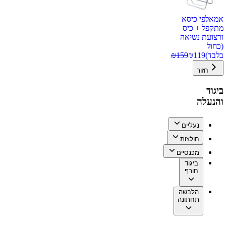
אמאלפי כיסא
מתקפל + כיס
ורצועת נשיאה
(כחול
בלבד)
119
₪
159
₪
חזור
ביגוד
והנעלה
נעליים
חולצות
מכנסיים
ביגוד
חורף
הלבשה
תחתונה