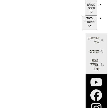
פנסים
וכלים
ביגוד
ואאוטדור
החשבון
שלי
סניפים
053-
7750-
770