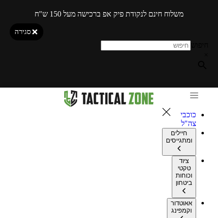
משלוח חינם לנקודת פיק אפ ברכישה מעל 150 ש"ח
סגירה
חיפוש
×
כוכבי
צה"ל
חיילים
ומתגייסים
ציוד
טקטי
וכוחות
ביטחון
אאוטדור
וקמפינג