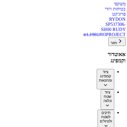
משקפי
בטיחות רודי
פרוג'קט
RYDON
SP537306-
SH00 RUDY
₪
1,190
₪
893
PROJECT
חזור
אאוטדור
וקמפינג
ציוד
קמפינג
ומחנאות
ציוד
שטח
ונלווה
תיקים
לשטח
ולטיולים