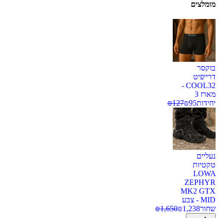
מומלצים
בוקסר
דרייפיט
COOL32 -
מארז 3
יחידות
95
₪
127
₪
נעליים
טקטיות
LOWA
ZEPHYR
MK2 GTX
MID - צבע
שחור
1,238
₪
1,650
₪