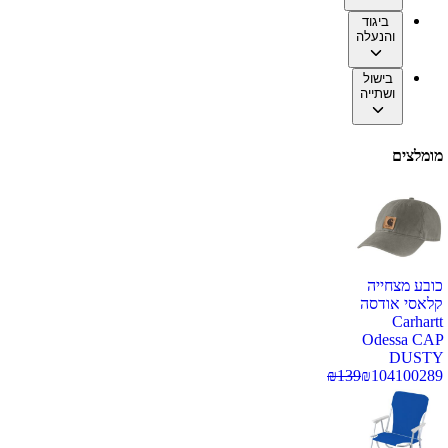
ביגוד
והנעלה
בישול
ושתייה
מומלצים
כובע מצחייה
קלאסי אודסה
Carhartt
Odessa CAP
DUSTY
₪
139
₪
104
100289