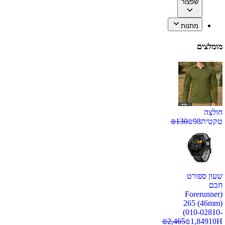
שפצור
מתנות
מומלצים
חולצה
טקטית
98
₪
130
₪
שעון ספורט
חכם
(Forerunner
265 (46mm)
(010-02810-
₪
2,465
₪
1,849
10H