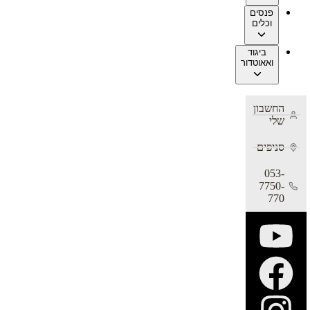
פנסים
וכלים
ביגוד
ואאוטדור
החשבון
שלי
סניפים
053-
7750-
770