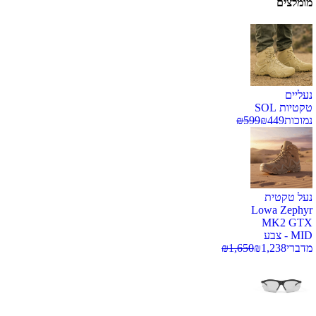
מומלצים
נעליים
טקטיות SOL
נמוכות
449
₪
599
₪
נעל טקטית
Lowa Zephyr
MK2 GTX
MID - צבע
מדברי
1,238
₪
1,650
₪