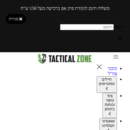
משלוח חינם לנקודת פיק אפ ברכישה מעל 150 ש"ח
סגירה
חיפוש
×
כוכבי
צה"ל
חיילים
ומתגייסים
ציוד
טקטי
וכוחות
ביטחון
אאוטדור
וקמפינג