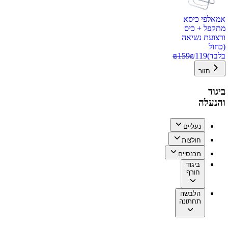
אמאלפי כיסא
מתקפל + כיס
ורצועת נשיאה
(כחול
בלבד)
119
₪
159
₪
חזור
ביגוד
והנעלה
נעליים
חולצות
מכנסיים
ביגוד
חורף
הלבשה
תחתונה