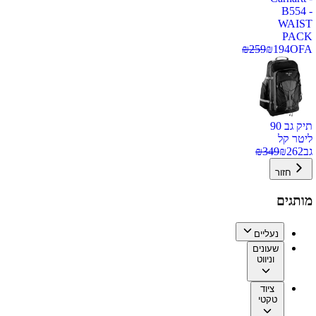
B554 -
WAIST
PACK
₪
259
₪
194
OFA
תיק גב 90
ליטר קל
גב
262
₪
349
₪
חזור
מותגים
נעליים
שעונים
וניווט
ציוד
טקטי