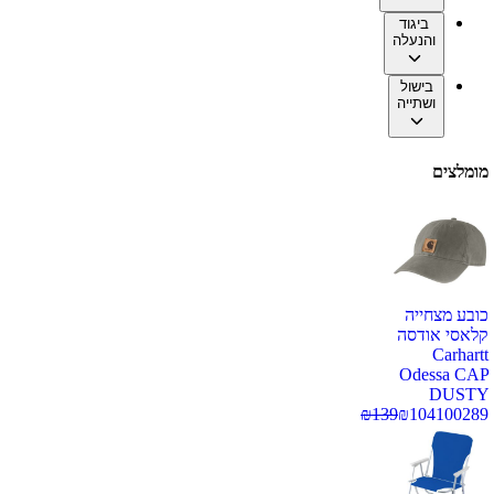
ביגוד
והנעלה
בישול
ושתייה
מומלצים
כובע מצחייה
קלאסי אודסה
Carhartt
Odessa CAP
DUSTY
₪
139
₪
104
100289