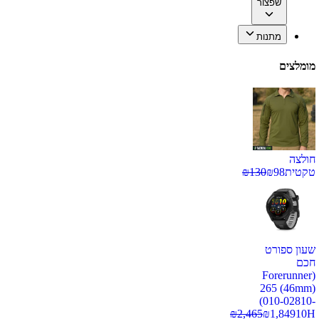
שפצור
מתנות
מומלצים
חולצה
טקטית
98
₪
130
₪
שעון ספורט
חכם
(Forerunner
265 (46mm)
(010-02810-
₪
2,465
₪
1,849
10H