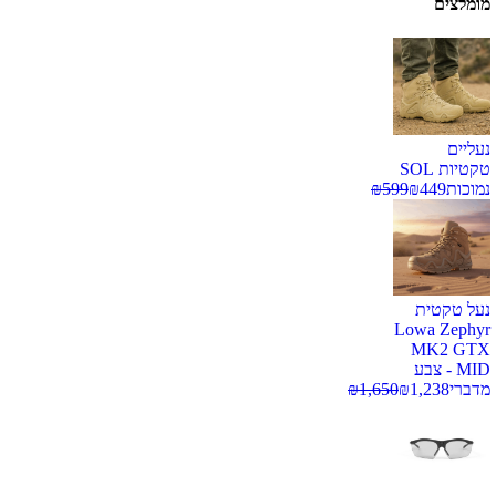
מומלצים
נעליים
טקטיות SOL
נמוכות
449
₪
599
₪
נעל טקטית
Lowa Zephyr
MK2 GTX
MID - צבע
מדברי
1,238
₪
1,650
₪