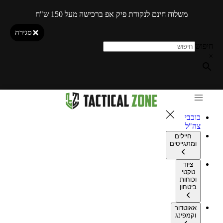
משלוח חינם לנקודת פיק אפ ברכישה מעל 150 ש"ח
סגירה
חיפוש
×
כוכבי
צה"ל
חיילים
ומתגייסים
ציוד
טקטי
וכוחות
ביטחון
אאוטדור
וקמפינג