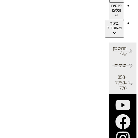
פנסים
וכלים
ביגוד
ואאוטדור
החשבון
שלי
סניפים
053-
7750-
770