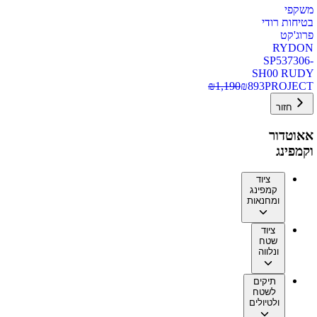
משקפי
בטיחות רודי
פרוג'קט
RYDON
SP537306-
SH00 RUDY
₪
1,190
₪
893
PROJECT
חזור
אאוטדור
וקמפינג
ציוד
קמפינג
ומחנאות
ציוד
שטח
ונלווה
תיקים
לשטח
ולטיולים