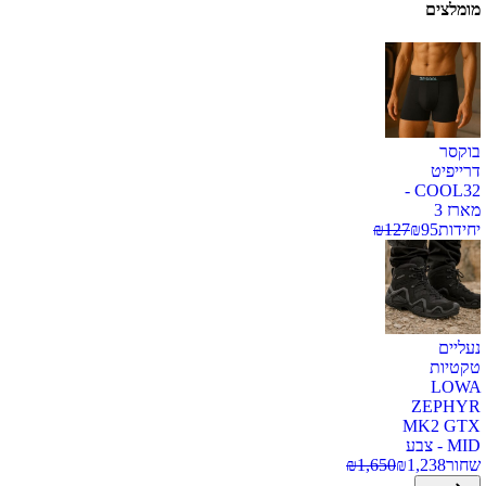
מומלצים
בוקסר
דרייפיט
COOL32 -
מארז 3
יחידות
95
₪
127
₪
נעליים
טקטיות
LOWA
ZEPHYR
MK2 GTX
MID - צבע
שחור
1,238
₪
1,650
₪