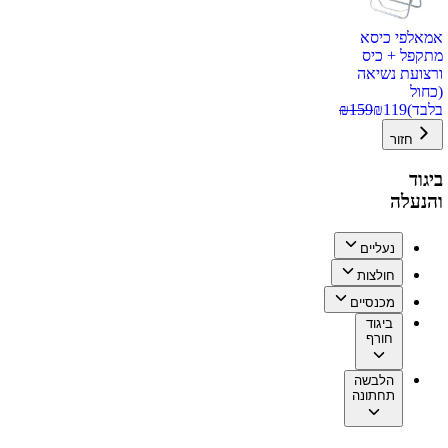
אמאלפי כיסא
מתקפל + כיס
ורצועת נשיאה
(כחול
בלבד)
119
₪
159
₪
חזור
ביגוד
והנעלה
נעליים
חולצות
מכנסיים
ביגוד
חורף
הלבשה
תחתונה