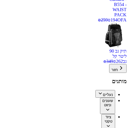
B554 -
WAIST
PACK
₪
259
₪
194
OFA
תיק גב 90
ליטר קל
גב
262
₪
349
₪
חזור
מותגים
נעליים
שעונים
וניווט
ציוד
טקטי