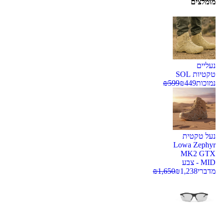
מומלצים
נעליים
טקטיות SOL
נמוכות
449
₪
599
₪
נעל טקטית
Lowa Zephyr
MK2 GTX
MID - צבע
מדברי
1,238
₪
1,650
₪