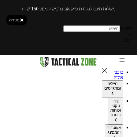
משלוח חינם לנקודת פיק אפ ברכישה מעל 150 ש"ח
סגירה
חיפוש
×
כוכבי
צה"ל
חיילים
ומתגייסים
ציוד
טקטי
וכוחות
ביטחון
אאוטדור
וקמפינג