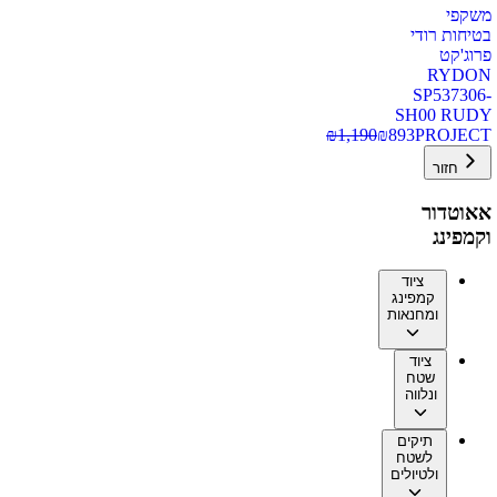
משקפי
בטיחות רודי
פרוג'קט
RYDON
SP537306-
SH00 RUDY
₪
1,190
₪
893
PROJECT
חזור
אאוטדור
וקמפינג
ציוד
קמפינג
ומחנאות
ציוד
שטח
ונלווה
תיקים
לשטח
ולטיולים