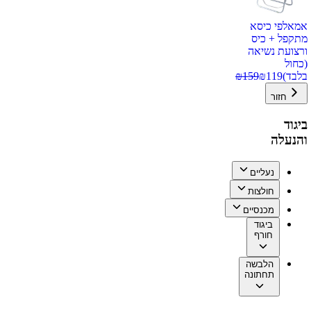
אמאלפי כיסא
מתקפל + כיס
ורצועת נשיאה
(כחול
בלבד)
119
₪
159
₪
חזור
ביגוד
והנעלה
נעליים
חולצות
מכנסיים
ביגוד
חורף
הלבשה
תחתונה