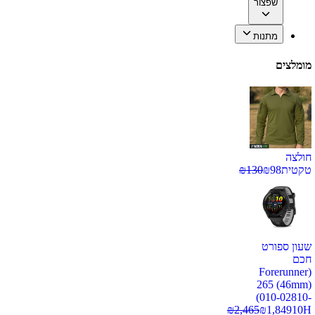
שפצור
מתנות
מומלצים
חולצה
טקטית
98
₪
130
₪
שעון ספורט
חכם
(Forerunner
265 (46mm)
(010-02810-
₪
2,465
₪
1,849
10H