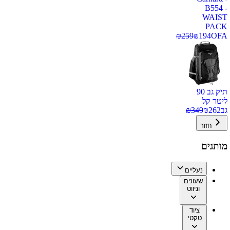
B554 -
WAIST
PACK
₪
259
₪
194
OFA
תיק גב 90
ליטר קל
גב
262
₪
349
₪
חזור
מותגים
נעליים
שעונים
וניווט
ציוד
טקטי