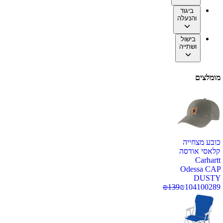
ביגוד
והנעלה
בישול
ושתייה
מומלצים
כובע מצחייה
קלאסי אודסה
Carhartt
Odessa CAP
DUSTY
₪
139
₪
104
100289