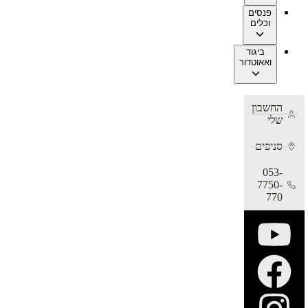
פנסים
וכלים
ביגוד
ואאוטדור
החשבון
שלי
סניפים
053-
7750-
770