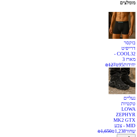
מומלצים
בוקסר
דרייפיט
COOL32 -
מארז 3
יחידות
95
₪
127
₪
נעליים
טקטיות
LOWA
ZEPHYR
MK2 GTX
MID - צבע
שחור
1,238
₪
1,650
₪