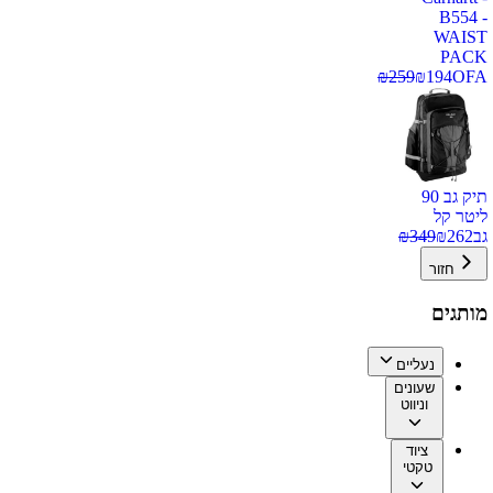
B554 -
WAIST
PACK
₪
259
₪
194
OFA
תיק גב 90
ליטר קל
גב
262
₪
349
₪
חזור
מותגים
נעליים
שעונים
וניווט
ציוד
טקטי