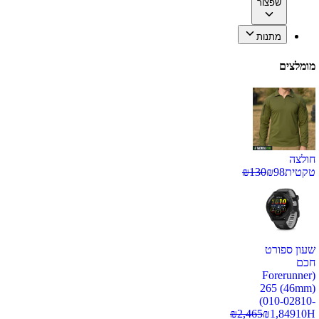
שפצור
מתנות
מומלצים
חולצה
טקטית
98
₪
130
₪
שעון ספורט
חכם
(Forerunner
265 (46mm)
(010-02810-
₪
2,465
₪
1,849
10H