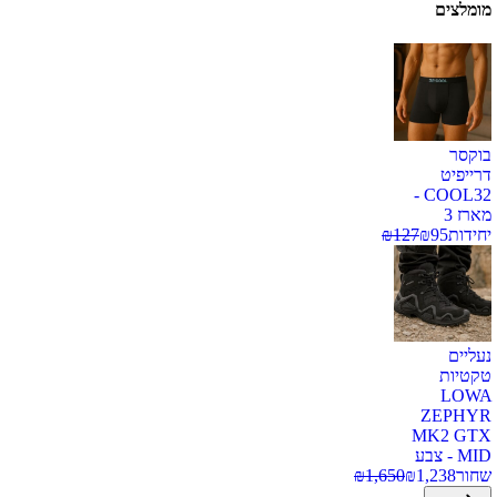
מומלצים
בוקסר
דרייפיט
COOL32 -
מארז 3
יחידות
95
₪
127
₪
נעליים
טקטיות
LOWA
ZEPHYR
MK2 GTX
MID - צבע
שחור
1,238
₪
1,650
₪