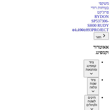
משקפי
בטיחות רודי
פרוג'קט
RYDON
SP537306-
SH00 RUDY
₪
1,190
₪
893
PROJECT
חזור
אאוטדור
וקמפינג
ציוד
קמפינג
ומחנאות
ציוד
שטח
ונלווה
תיקים
לשטח
ולטיולים