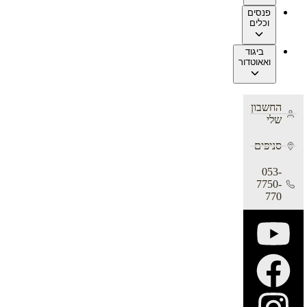
פנסים
וכלים
ביגוד
ואאוטדור
החשבון
שלי
סניפים
053-
7750-
770