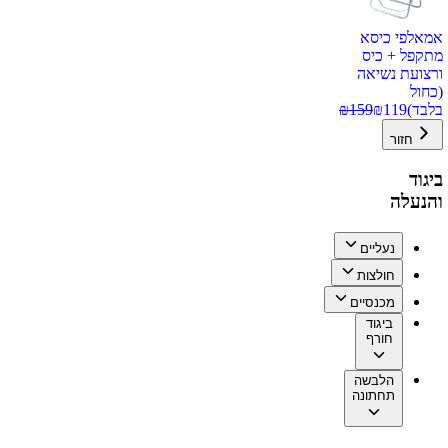
אמאלפי כיסא
מתקפל + כיס
ורצועת נשיאה
(כחול
בלבד)
119
₪
159
₪
חזור
ביגוד
והנעלה
נעליים
חולצות
מכנסיים
ביגוד
חורף
הלבשה
תחתונה