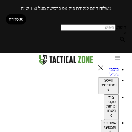
משלוח חינם לנקודת פיק אפ ברכישה מעל 150 ש"ח
סגירה
חיפוש
×
כוכבי
צה"ל
חיילים
ומתגייסים
ציוד
טקטי
וכוחות
ביטחון
אאוטדור
וקמפינג