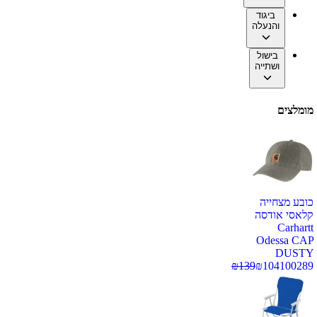
ביגוד
והנעלה
בישול
ושתייה
מומלצים
כובע מצחייה
קלאסי אודסה
Carhartt
Odessa CAP
DUSTY
₪
139
₪
104
100289