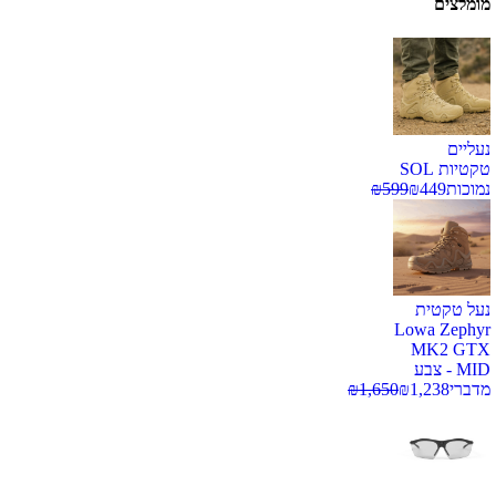
מומלצים
נעליים
טקטיות SOL
נמוכות
449
₪
599
₪
נעל טקטית
Lowa Zephyr
MK2 GTX
MID - צבע
מדברי
1,238
₪
1,650
₪