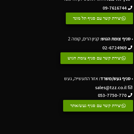
09-7616744
יצירת קשר עם סניף תל מונד
•
סניף צומת הגוש:
קניון הרים, קומה 2
02-6724969
יצירת קשר עם סניף צומת הגוש
•
סניף געש/משרד:
אזור התעשייה, געש
sales@tzz.co.il
053-7750-770
יצירת קשר עם סניף געש/אתר