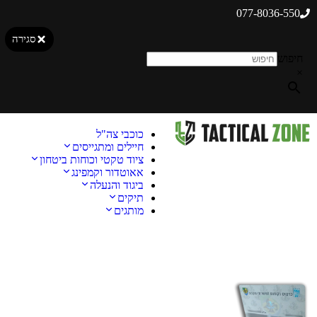
077-8036-550
סגירה
חיפוש
×
כוכבי צה"ל
חיילים ומתגייסים
ציוד טקטי וכוחות ביטחון
אאוטדור וקמפינג
ביגוד והנעלה
תיקים
מותגים