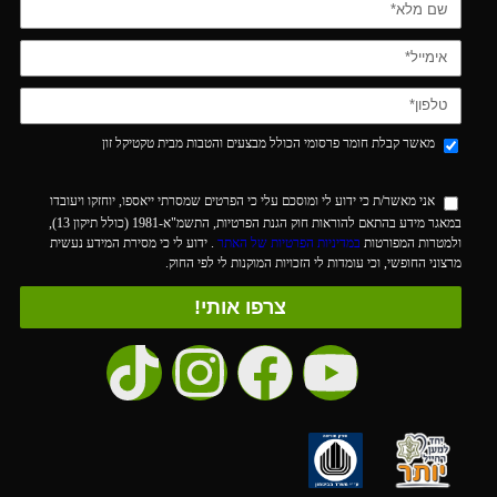
מאשר קבלת חומר פרסומי הכולל מבצעים והטבות מבית טקטיקל זון
אני מאשר/ת כי ידוע לי ומוסכם עלי כי הפרטים שמסרתי ייאספו, יוחזקו ויעובדו
במאגר מידע בהתאם להוראות חוק הגנת הפרטיות, התשמ"א-1981 (כולל תיקון 13),
ולמטרות המפורטות
במדיניות הפרטיות של האתר
. ידוע לי כי מסירת המידע נעשית
מרצוני החופשי, וכי עומדות לי הזכויות המוקנות לי לפי החוק.
צרפו אותי!