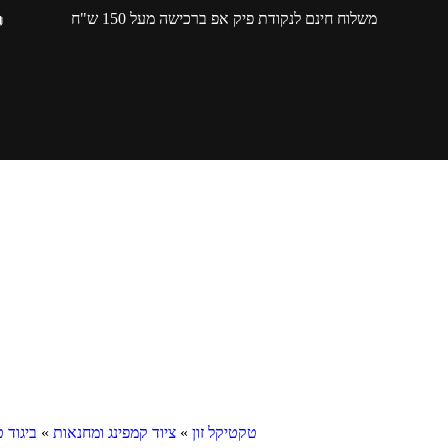
משלוח חינם לנקודת פיק אפ ברכישה מעל 150 ש"ח
טקטיקל זון
»
ציוד קמפינג ומחנאות
»
ביגוד ט