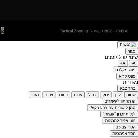
© 2009 - 2026 טקטיקל זון - Tactical Zone
סגור
שינוי גודל גופנים
A+
A-
ניווט מקלדת
פונט קריא
ניגודיות
בחר צבע
שחור
לבן
ירוק
כחול
אדום
כתום
צהוב
נאבי
קו תחתון לקישורים
סמן קישורים עם צבע רקע?
לנקות זכרון "עוגיות"
גווני אפור לתמונות
הפוך צבעים
הסר אנימציות