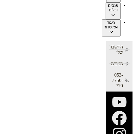
פנסים
וכלים
ביגוד
ואאוטדור
החשבון
שלי
סניפים
053-
7750-
770