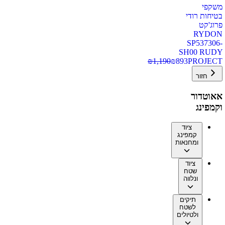
משקפי
בטיחות רודי
פרוג'קט
RYDON
SP537306-
SH00 RUDY
₪
1,190
₪
893
PROJECT
חזור
אאוטדור
וקמפינג
ציוד
קמפינג
ומחנאות
ציוד
שטח
ונלווה
תיקים
לשטח
ולטיולים