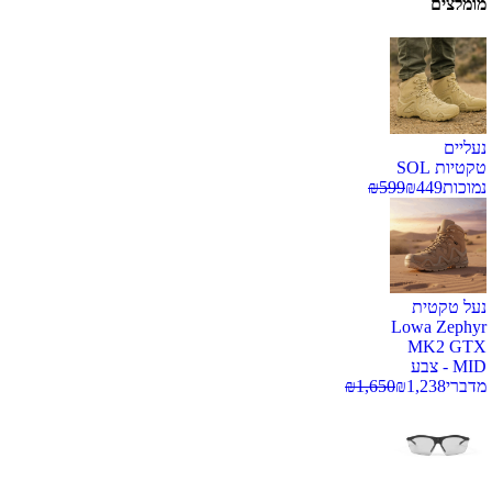
מומלצים
נעליים
טקטיות SOL
נמוכות
449
₪
599
₪
נעל טקטית
Lowa Zephyr
MK2 GTX
MID - צבע
מדברי
1,238
₪
1,650
₪