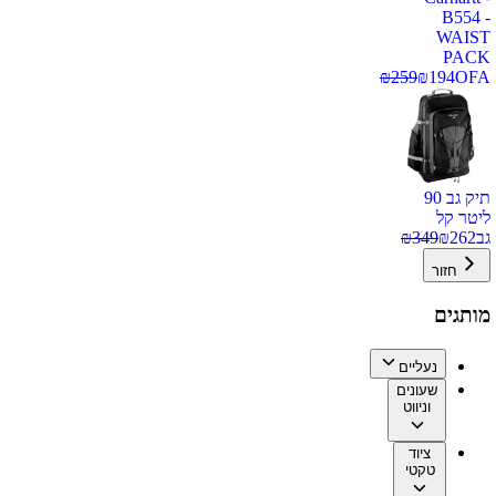
B554 -
WAIST
PACK
₪
259
₪
194
OFA
תיק גב 90
ליטר קל
גב
262
₪
349
₪
חזור
מותגים
נעליים
שעונים
וניווט
ציוד
טקטי