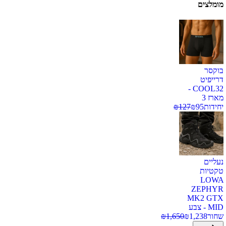
מומלצים
בוקסר
דרייפיט
COOL32 -
מארז 3
יחידות
95
₪
127
₪
נעליים
טקטיות
LOWA
ZEPHYR
MK2 GTX
MID - צבע
שחור
1,238
₪
1,650
₪