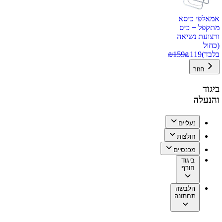
אמאלפי כיסא
מתקפל + כיס
ורצועת נשיאה
(כחול
בלבד)
119
₪
159
₪
חזור
ביגוד
והנעלה
נעליים
חולצות
מכנסיים
ביגוד
חורף
הלבשה
תחתונה