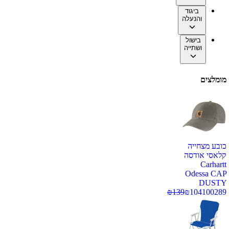
ביגוד
והנעלה
בישול
ושתייה
מומלצים
כובע מצחייה
קלאסי אודסה
Carhartt
Odessa CAP
DUSTY
₪
139
₪
104
100289