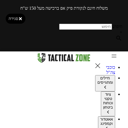
משלוח חינם לנקודת פיק אפ ברכישה מעל 150 ש"ח
סגירה
חיפוש
×
כוכבי
צה"ל
חיילים
ומתגייסים
ציוד
טקטי
וכוחות
ביטחון
אאוטדור
וקמפינג