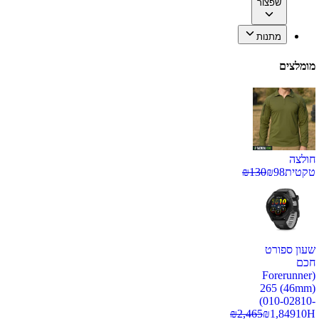
שפצור
מתנות
מומלצים
חולצה
טקטית
98
₪
130
₪
שעון ספורט
חכם
(Forerunner
265 (46mm)
(010-02810-
₪
2,465
₪
1,849
10H